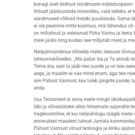
kunagi aset leidnud sündmuste mälestuspäevi. Om
lihtsalt jäädvustada minevikku, vaid selleks, e
sündmused võiksid meidki puudutada. Sama täh
ei ole peamine mitte küsimus, mis tähendus oli 
on mõistnud ja seletanud Püha Vaimu ja tema t
meie jaoks ning kuidas see mõjutab meid ja mei
Nelipühisündmus kõneleb meile Jeesuse tõotuse 
lahkumiskõnedes: „Ma palun Isa ja Ta annab teil
Tema ära, sest ta jääb teie juurde ja on teie sees
aega, ja maailm ei näe mind enam, aga teie näet
siin Pühast Vaimust, kes tuleb jüngrite juurde, 
anda.
Uus Testament ei anna meile mingit üksikasjal
läbi ja sõnastatake alles hilisemate sajandite
tragikoomiline, et kui nelipühilugu räägib meile
erinevatest maadest tulnud Jumala kummardaja
Pühast Vaimust olnud teoloogia ja kiriku ajaloos