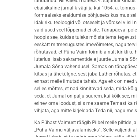
lahutanud. Nii vaieldi näiteks 4. sajandil kirikus
ebaisikuline jumalik vägi ja kui 1054. a. toimus 
formaalseks eraldumise põhjuseks küsimus sell
idakiriku teoloogid või otseselt ja võrdsel viisil 
vaidlused veel lõppenud ei ole. Tänapäeval pole
hoopis see, kuidas tuleks mõista tema tegevust 
eeskätt mitmesugustes imevõimetes, nagu tervi
rõhutavad, et Püha Vaim toimib ainult kirikliku
luterlus lisab sakramentidele juurde Jumala Sõn
Jumala Sõna vahendusel. Samas on tänapäeval ka
kitsas ja ühekülgne, sest juba Luther rõhutas, et 
ennast meile ilmutada tahab. Aga ehk on need 
selles mõttes, et nad kinnitavad seda, mida kõi
seda, et Jumal on palju suurem, kui kõik see, 
erinev oma loodust, siis me saame Temast ka rää
vihjata, aga mitte kirjeldada Teda nii, nagu m
Ka Pühast Vaimust räägib Piibel meile piltide j
„Püha Vaimu väljavalamiseks“. Selle väljendi a