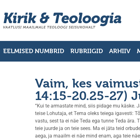
EELMISED NUMBRID
RUBRIIGID
ARHIIV
Vaim, kes vaimus
14:15-20.25-27) J
“Kui te armastate mind, siis pidage mu käske. J
teise Lohutaja, et Tema oleks teiega igavesti: 
vastu, sest ta ei näe Teda ega tunne Teda ära. T
teie juurde ja on teie sees. Ma ei jäta teid orbud
aega, ja maailm ei näe mind enam, aga teie näet