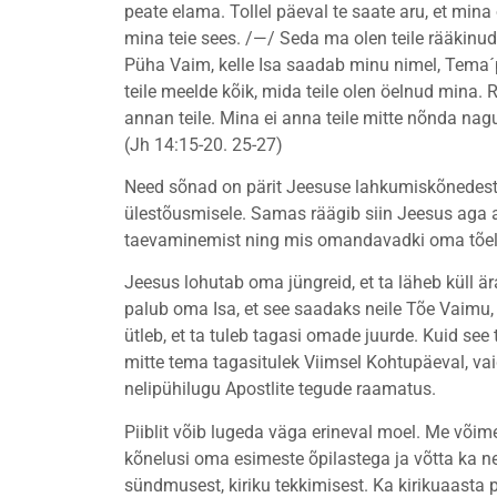
peate elama. Tollel päeval te saate aru, et mina
mina teie sees. /—/ Seda ma olen teile rääkinud 
Püha Vaim, kelle Isa saadab minu nimel, Tema´p 
teile meelde kõik, mida teile olen öelnud mina.
annan teile. Mina ei anna teile mitte nõnda n
(Jh 14:15-20. 25-27)
Need sõnad on pärit Jeesuse lahkumiskõnedest
ülestõusmisele. Samas räägib siin Jeesus aga a
taevaminemist ning mis omandavadki oma tõel
Jeesus lohutab oma jüngreid, et ta läheb küll är
palub oma Isa, et see saadaks neile Tõe Vaimu, 
ütleb, et ta tuleb tagasi omade juurde. Kuid see
mitte tema tagasitulek Viimsel Kohtupäeval, va
nelipühilugu Apostlite tegude raamatus.
Piiblit võib lugeda väga erineval moel. Me või
kõnelusi oma esimeste õpilastega ja võtta ka ne
sündmusest, kiriku tekkimisest. Ka kirikuaasta 