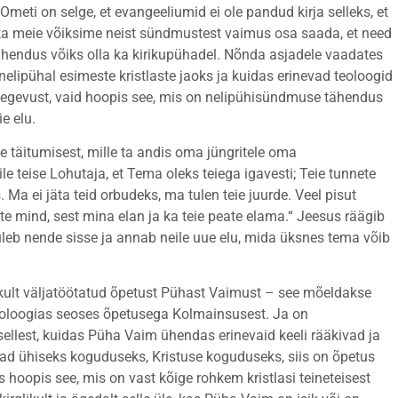
eti on selge, et evangeeliumid ei ole pandud kirja selleks, et
t ka meie võiksime neist sündmustest vaimus osa saada, et need
endus võiks olla ka kirikupühadel. Nõnda asjadele vaadates
nelipühal esimeste kristlaste jaoks ja kuidas erinevad teoloogid
egevust, vaid hoopis see, mis on nelipühisündmuse tähendus
e elu.
täitumisest, mille ta andis oma jüngritele oma
e teise Lohutaja, et Tema oleks teiega igavesti; Teie tunnete
. Ma ei jäta teid orbudeks, ma tulen teie juurde. Veel pisut
e mind, sest mina elan ja ka teie peate elama.“ Jeesus räägib
tuleb nende sisse ja annab neile uue elu, mida üksnes tema võib
ikult väljatöötatud õpetust Pühast Vaimust – see mõeldakse
 teoloogias seoses õpetusega Kolmainsusest. Ja on
 sellest, kuidas Püha Vaim ühendas erinevaid keeli rääkivad ja
d ühiseks koguduseks, Kristuse koguduseks, siis on õpetus
 hoopis see, mis on vast kõige rohkem kristlasi teineteisest