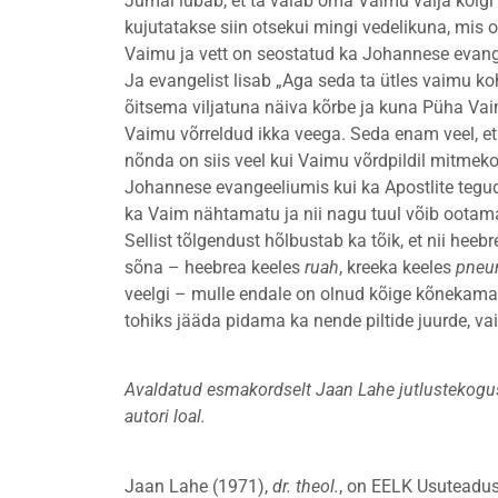
Jumal lubab, et ta valab oma Vaimu välja kõigi 
kujutatakse siin otsekui mingi vedelikuna, mis 
Vaimu ja vett on seostatud ka Johannese evange
Ja evangelist lisab „Aga seda ta ütles vaimu ko
õitsema viljatuna näiva kõrbe ja kuna Püha Vaim
Vaimu võrreldud ikka veega. Seda enam veel, et
nõnda on siis veel kui Vaimu võrdpildil mitmek
Johannese evangeeliumis kui ka Apostlite tegud
ka Vaim nähtamatu ja nii nagu tuul võib ootam
Sellist tõlgendust hõlbustab ka tõik, et nii heeb
sõna – heebrea keeles
ruah
, kreeka keeles
pneu
veelgi – mulle endale on olnud kõige kõnekamad
tohiks jääda pidama ka nende piltide juurde, va
Avaldatud esmakordselt Jaan Lahe jutlustekogus
autori loal.
Jaan Lahe (1971),
dr. theol.
, on EELK Usuteaduse 