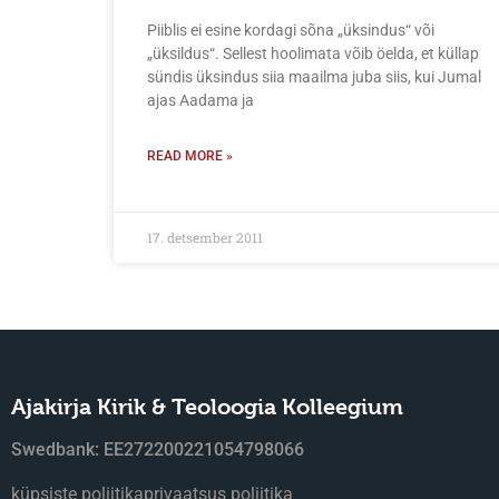
Piiblis ei esine kordagi sõna „üksindus“ või
„üksildus“. Sellest hoolimata võib öelda, et küllap
sündis üksindus siia maailma juba siis, kui Jumal
ajas Aadama ja
READ MORE »
17. detsember 2011
Ajakirja Kirik & Teoloogia Kolleegium
Swedbank: EE272200221054798066
küpsiste poliitika
privaatsus poliitika