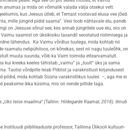
inimeste peale. Aga see on pilt selles mõttes, et vaimu
on anumas ja mida on võimalik valada välja otsekui vett.
eliumis, kus Jeesus ütleb, et Temast voolavad elusa vee jõed.
hta, mille jüngrid pidid saama“. Vesi toob nähtavale elu, paneb
gi on Jeesuse sõnul see, kes annab jüngritele uue elu, siis on
 Vaimu saamist on üksikisiku tasandil seostatud ristimisega ja
ordne tähendus. Ka Vaimu võrdlus tuulega, mida kohtab nii
e raamatu nelipühiloos, on kõnekas, sest nii nagu tuuleõhk, on
atult muuta suunda, võib ka Vaim toimida ettearvamatult.
rea kui kreeka keeles tähistab „vaimu“ ja „tuult“ üks ja sama
ma
. Taolisi võrdpilte leiab Piiblist ja varakristlust kirjandusest
 pildid, mida kohtab Süüria varakristlikus luules –, aga me ei
id peaksime ikka küsima, mis on nende piltide taga.
 „Uks teise maailma“ (Tallinn: Hildegarde Raamat, 2018). Ilmub
Instituudi piibliteaduste professor, Tallinna Ülikooli kultuuri-