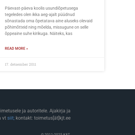
Päevast-päeva koolis usundiõpetusega
tegeledes olen ikka aeg-ajalt püüdnud
sõnastada oma õpetatava aine aluseks olevaid
põhimõtteid ning mõelda, missugune on selle
õppeaine suhe kirikuga. Näiteks, kas
READ MORE »
17. detsember 2011
etusele ja autoritele. Ajakirja ja
a vt
siit;
kontakt: toimetus[ät]kjt.ee
© 2011-2025 K&T.