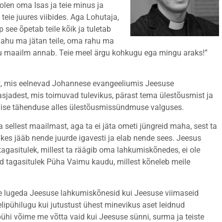
 olen oma Isas ja teie minus ja
teie juures viibides. Aga Lohutaja,
see õpetab teile kõik ja tuletab
 Rahu ma jätan teile, oma rahu ma
agu maailm annab. Teie meel ärgu kohkugu ega mingu araks!”
, mis eelnevad Johannese evangeeliumis Jeesuse
sjadest, mis toimuvad tulevikus, pärast tema ülestõusmist ja
ise tähenduse alles ülestõusmissündmuse valguses.
a sellest maailmast, aga ta ei jäta ometi jüngreid maha, sest ta
kes jääb nende juurde igavesti ja elab nende sees. Jeesus
 tagasitulek, millest ta räägib oma lahkumiskõnedes, ei ole
id tagasitulek Püha Vaimu kaudu, millest kõneleb meile
me lugeda Jeesuse lahkumiskõnesid kui Jeesuse viimaseid
lipühilugu kui jutustust ühest minevikus aset leidnud
pühi võime me võtta vaid kui Jeesuse sünni, surma ja teiste