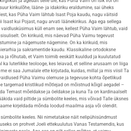
 kirglikult ja ägedalt selle üle, kas Püha Vaim on isik või on
suur kirikulõhe, lääne- ja idakiriku eraldumine, sai üheks
est, kas Püha Vaim lähtub Isast Poja kaudu, nagu väitsid
nii Isast kui Pojast, nagu arvati läänekirikus. Aga ega sellega
 vaidlusküsimus küll enam see, kellest Püha Vaim lähtub, vaid
sisuliselt. On kirikuid, mis näevad Püha Vaimu tegevust
stumine ja nägemuste nägemine. On ka kirikuid, mis
 hierarhia ja sakramentide kaudu. Klassikaline ortodoksne
a ja rõhutab, et Vaim toimib eeskätt kuuldud ja kuulutatud
 luterlikke teolooge, kes leiavad, et selline arusaam on liiga
me ei saa Jumalale ette kirjutada, kuidas, millal ja mis viisil Ta
vaidlused Püha Vaimu olemuse ja tegevuse kohta õpetlikud
ge targemad kristlikud mõtlejad on mõistnud kõigil aegadel –
mida Temast mõeldakse ja öeldakse ja kuna Ta on kardinaalselt
kida vaid piltide ja sümbolite keeles, mis võivad Talle üksnes
e saame kirjeldada mõnda loodud maailma asja või olendit.
a sümbolite keeles. Nii nimetatakse näit nelipühisündmust
luseks on prohvet Joeli ettekuulutus Vanas Testamendis, kus