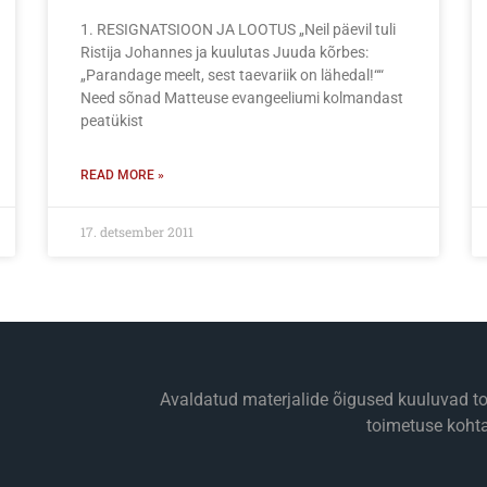
1. RESIGNATSIOON JA LOOTUS „Neil päevil tuli
Ristija Johannes ja kuulutas Juuda kõrbes:
„Parandage meelt, sest taevariik on lähedal!““
Need sõnad Matteuse evangeeliumi kolmandast
peatükist
READ MORE »
17. detsember 2011
Avaldatud materjalide õigused kuuluvad toim
toimetuse koht