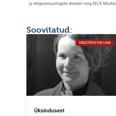
ja religiooniuuringute dotsent ning EELK Mus
Soovitatud:
ESILETÕSTETUD LOOD
Üksindusest