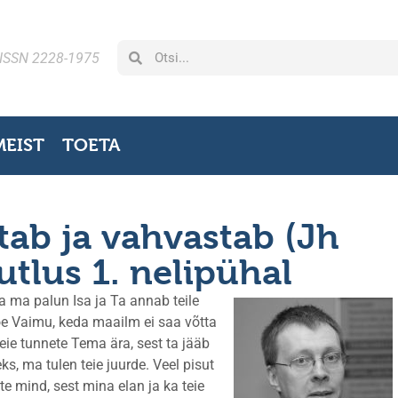
ISSN 2228-1975
MEIST
TOETA
tab ja vahvastab (Jh
utlus 1. nelipühal
a ma palun Isa ja Ta annab teile
Tõe Vaimu, keda maailm ei saa võtta
eie tunnete Tema ära, sest ta jääb
eks, ma tulen teie juurde. Veel pisut
e mind, sest mina elan ja ka teie