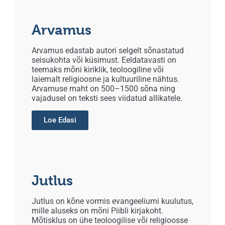
Arvamus
Arvamus edastab autori selgelt sõnastatud
seisukohta või küsimust. Eeldatavasti on
teemaks mõni kiriklik, teoloogiline või
laiemalt religioosne ja kultuuriline nähtus.
Arvamuse maht on 500–1500 sõna ning
vajadusel on teksti sees viidatud allikatele.
Loe Edasi
Jutlus
Jutlus on kõne vormis evangeeliumi kuulutus,
mille aluseks on mõni Piibli kirjakoht.
Mõtisklus on ühe teoloogilise või religioosse