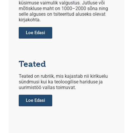
küsimuse vaimulik valgustus. Jutluse või
mõtiskluse maht on 1000–2000 sõna ning
selle alguses on tsiteeritud aluseks olevat
kirjakohta.
Loe Edasi
Teated
Teated on rubriik, mis kajastab nii kirikuelu
sündmusi kui ka teoloogilise hariduse ja
uurimistöö vallas toimuvat.
Loe Edasi