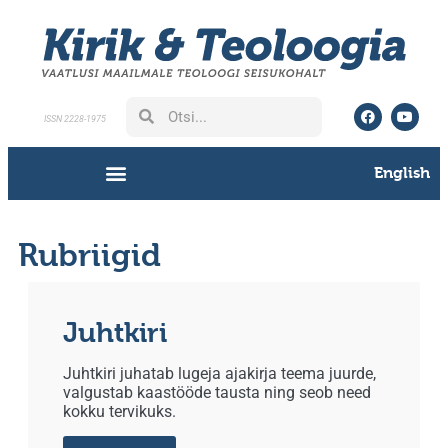
ISSN 2228-1975
English
Rubriigid
Juhtkiri
Juhtkiri juhatab lugeja ajakirja teema juurde,
valgustab kaastööde tausta ning seob need
kokku tervikuks.