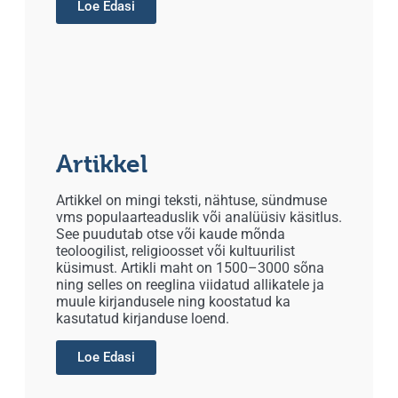
Loe Edasi
Artikkel
Artikkel on mingi teksti, nähtuse, sündmuse
vms populaarteaduslik või analüüsiv käsitlus.
See puudutab otse või kaude mõnda
teoloogilist, religioosset või kultuurilist
küsimust. Artikli maht on 1500–3000 sõna
ning selles on reeglina viidatud allikatele ja
muule kirjandusele ning koostatud ka
kasutatud kirjanduse loend.
Loe Edasi