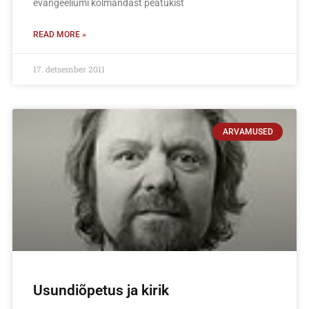
evangeeliumi kolmandast peatükist
READ MORE »
17. detsember 2011
ARVAMUSED
Usundiõpetus ja kirik