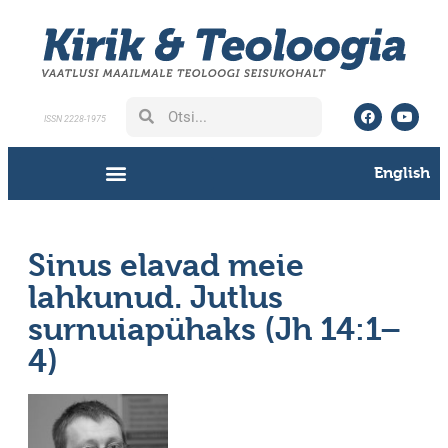
ISSN 2228-1975
English
Sinus elavad meie
lahkunud. Jutlus
surnuiapühaks (Jh 14:1–
4)