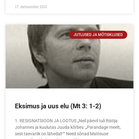
17. detsember 2011
JUTLUSED JA MÕTISKLUSED
Eksimus ja uus elu (Mt 3: 1-2)
1. RESIGNATSIOON JA LOOTUS „Neil päevil tuli Ristija
Johannes ja kuulutas Juuda kõrbes: „Parandage meelt,
sest taevariik on lähedal!““ Need sõnad Matteuse