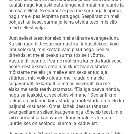
kuulub nagu kurjuski pattulangenud maailma juurde ja
on osa sellest. Seepärast ei pea me surmaga leppima,
nagu me ei pea leppima patugagi. Seepärast on meil
põhjust ka keset surma ja leina otsida teed, mis viib
meid sellest välja.
Just sellest teest kõneleb meile tänane evangeelium.
Ka siin räägib Jeesus surmast kui lahusolekust, kuid
lahusolekust, mis kestab vaid pisut aega. See ei
tähenda, et me ei peaks surma tõsiselt võtma.
Vastupidi, peame. Peame mõtlema ka enda kaduvuse
peale, sest üksnes oma ajalikkust teadvustades
mõistame me elu ja meile elamiseks antud aja
väärtust, mis võiks aidata meil elada oma elu
sügavamalt, rikkamalt ja intensiivsemalt, kui me
elaksime seda teadvustamata. “Ela iga päeva nõnda,
nagu sa teaksid, et see oleks viimane.” See antiikne
tarkus on aidanud korrastada ja mõtestada oma elu ka
paljudel kristlastel. Ometi läheb Jeesus tänases
evangeeliumis sellest kaugemale ja kõneleb teest, mis
viib surmast ja kaduvusest kaugemale – Jumala
juurde, kes on sealpool surma ja kaduvust.
Jeesus ütleb: “Minu Isa majas on palju asupaiku”. Me