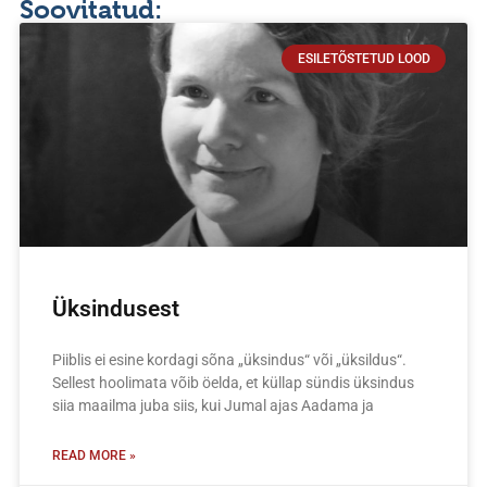
Soovitatud:
ESILETÕSTETUD LOOD
Üksindusest
Piiblis ei esine kordagi sõna „üksindus“ või „üksildus“.
Sellest hoolimata võib öelda, et küllap sündis üksindus
siia maailma juba siis, kui Jumal ajas Aadama ja
READ MORE »