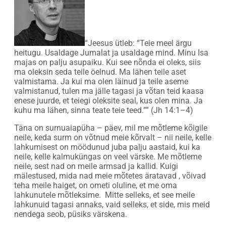
“Jeesus ütleb: “Teie meel ärgu
heitugu. Usaldage Jumalat ja usaldage mind. Minu Isa
majas on palju asupaiku. Kui see nõnda ei oleks, siis
ma oleksin seda teile öelnud. Ma lähen teile aset
valmistama. Ja kui ma olen läinud ja teile aseme
valmistanud, tulen ma jälle tagasi ja võtan teid kaasa
enese juurde, et teiegi oleksite seal, kus olen mina. Ja
kuhu ma lähen, sinna teate teie teed.”” (Jh 14:1–4)
Täna on surnuaiapüha – päev, mil me mõtleme kõigile
neile, keda surm on võtnud meie kõrvalt – nii neile, kelle
lahkumisest on möödunud juba palju aastaid, kui ka
neile, kelle kalmuküngas on veel värske. Me mõtleme
neile, sest nad on meile armsad ja kallid. Kuigi
mälestused, mida nad meie mõtetes äratavad , võivad
teha meile haiget, on ometi oluline, et me oma
lahkunutele mõtleksime. Mitte selleks, et see meile
lahkunuid tagasi annaks, vaid selleks, et side, mis meid
nendega seob, püsiks värskena.