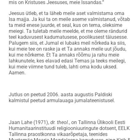
mis on Kristuses Jeesuses, meie Issandas.”
Jeesus ütleb, et ta läheb meile aset valmistama oma
Isa majja. Ja kui ta on meile aseme valmistanud, võtab
ta meid enese juurde, et seal, kus on tema, oleksime
meiegi. Ta tuletab meile meelde, et me oleme rändurid
teel kaduvusest kadumatusese, poolikusest täiusesse.
Palugem siis, et Jumal ei lubaks meil nõrkeda ka siis,
kui meie tee on raske ja et Ta annaks meile uut jõudu,
kui me nõrkeme. Et Ta annaks rõõmu ja rahu meie
lahkunutele, kes elavad edasi Temas ja teeks meilegi,
kui meie viimne tund tuleb, lahti oma kodu uksed.
Aamen.
Jutlus on peetud 2006. aasta augustis Paldiski
kalmistul peetud armulauaga jumalateenistusel.
Jaan Lahe (1971),
dr. theol.
, on Tallinna Ülikooli Eesti
Humanitaarinstituudi religiooniuuringute dotsent, EELK
Tallinna praostkonna vikaarõpetaja, teenides