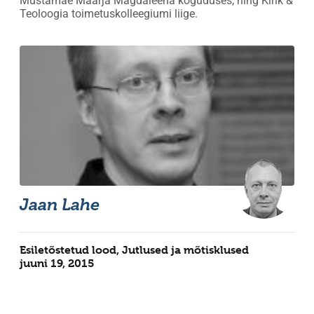
Mustamäe Maarja Magdaleena koguduses, ning Kirik &
Teoloogia toimetuskolleegiumi liige.
Jaan Lahe
Esiletõstetud lood
,
Jutlused ja mõtisklused
juuni 19, 2015