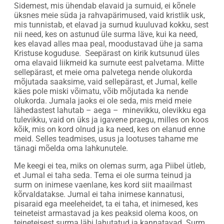
Sidemest, mis ühendab elavaid ja surnuid, ei kõnele
üksnes meie süda ja rahvapärimused, vaid kristlik usk,
mis tunnistab, et elavad ja surnud kuuluvad kokku, sest
nii need, kes on astunud üle surma läve, kui ka need,
kes elavad alles maa peal, moodustavad ühe ja sama
Kristuse koguduse. Seepärast on kirik kutsunud üles
oma elavaid liikmeid ka surnute eest palvetama. Mitte
sellepärast, et meie oma palvetega nende olukorda
mõjutada saaksime, vaid sellepärast, et Jumal, kelle
käes pole miski võimatu, võib mõjutada ka nende
olukorda. Jumala jaoks ei ole seda, mis meid meie
lähedastest lahutab – aega – minevikku, olevikku ega
tulevikku, vaid on üks ja igavene praegu, milles on koos
kõik, mis on kord olnud ja ka need, kes on elanud enne
meid. Selles teadmises, usus ja lootuses tahame me
tänagi mõelda oma lahkunutele.
Me keegi ei tea, miks on olemas surm, aga Piibel ütleb,
et Jumal ei taha seda. Tema ei ole surma teinud ja
surm on inimese vaenlane, kes kord siit maailmast
kõrvaldatakse. Jumal ei taha inimese kannatusi,
pisaraid ega meeleheidet, ta ei taha, et inimesed, kes
teineteist armastavad ja kes peaksid olema koos, on
teineteisest surma läbi lahutatud ja kannatavad. Surm