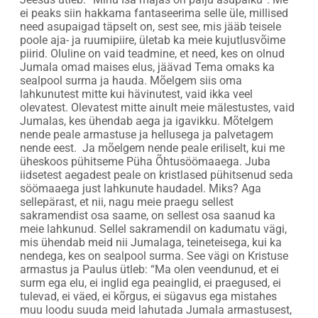
ei peaks siin hakkama fantaseerima selle üle, millised
need asupaigad täpselt on, sest see, mis jääb teisele
poole aja- ja ruumipiire, ületab ka meie kujutlusvõime
piirid. Oluline on vaid teadmine, et need, kes on olnud
Jumala omad maises elus, jäävad Tema omaks ka
sealpool surma ja hauda. Mõelgem siis oma
lahkunutest mitte kui hävinutest, vaid ikka veel
olevatest. Olevatest mitte ainult meie mälestustes, vaid
Jumalas, kes ühendab aega ja igavikku. Mõtelgem
nende peale armastuse ja hellusega ja palvetagem
nende eest. Ja mõelgem nende peale eriliselt, kui me
üheskoos pühitseme Püha Õhtusöömaaega. Juba
iidsetest aegadest peale on kristlased pühitsenud seda
söömaaega just lahkunute haudadel. Miks? Aga
sellepärast, et nii, nagu meie praegu sellest
sakramendist osa saame, on sellest osa saanud ka
meie lahkunud. Sellel sakramendil on kadumatu vägi,
mis ühendab meid nii Jumalaga, teineteisega, kui ka
nendega, kes on sealpool surma. See vägi on Kristuse
armastus ja Paulus ütleb: “Ma olen veendunud, et ei
surm ega elu, ei inglid ega peainglid, ei praegused, ei
tulevad, ei väed, ei kõrgus, ei sügavus ega mistahes
muu loodu suuda meid lahutada Jumala armastusest,