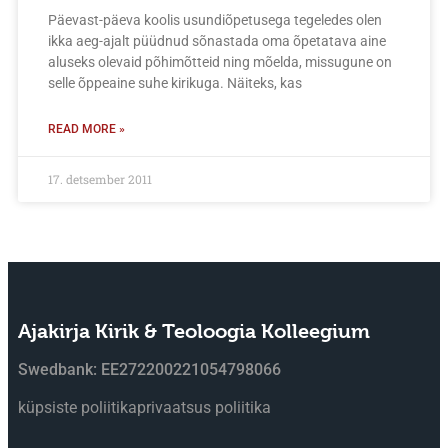
Päevast-päeva koolis usundiõpetusega tegeledes olen
ikka aeg-ajalt püüdnud sõnastada oma õpetatava aine
aluseks olevaid põhimõtteid ning mõelda, missugune on
selle õppeaine suhe kirikuga. Näiteks, kas
READ MORE »
17. detsember 2011
Ajakirja Kirik & Teoloogia Kolleegium
Swedbank: EE272200221054798066
küpsiste poliitika
privaatsus poliitika