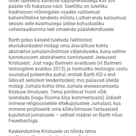
siiski opereerib kahetise lõpplahendusega kas siis
pääste või hukatuse näol. Seetõttu on luterliku
traditsiooni mõningates osades valitsenud
kahemõtteline tendents mõista Lutheri enda katsumusi
seoses selle küsimusega üldise kohustusliku
vahestaadiumina teel omaenda päästekindlusele.
Barth pidas katseid tuletada faktilistest
eluolukordadest midagi oma äravalituse kohta
abstraktse
jumalamõistmise väljenduseks, kuna selline
tunnetusvorm abstraheeris tunnistusest Jeesusest
Kristusest. Just nagu Barmeni avalduses (vt Barmeni
teoloogiline avaldus 2013) ja loomuliku teoloogia vastu
suunatud poleemika puhul, eristab Barth KD-s end
läbivalt sellistest tendentsidest, mis püüavad ütelda
midagi Jumala kohta ilma Jumala eneseavamiseta
Kristuse ilmutuses. Tema piiritlevat fronti võib
laiendada (nagu Rooma kirja kommentaaris) üldiselt
inimese religioossetele ettekujutustele Jumalast, kus
inimene projitseerib oma kõikvõimsuse fantaasiaid
kujutletud jumalusele – sellisel määral on Barth nõus
Feuerbachiga.
Keskendumine Kristusele on nõnda tema