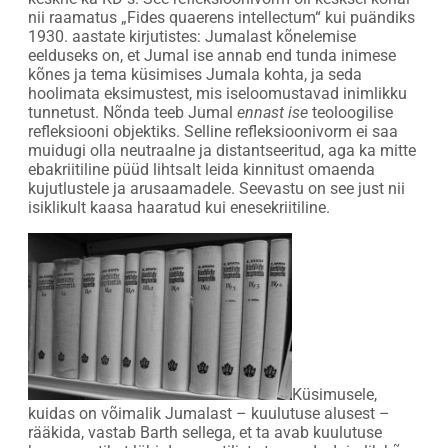
nii raamatus „Fides quaerens intellectum“ kui puändiks
1930. aastate kirjutistes: Jumalast kõnelemise
eelduseks on, et Jumal ise annab end tunda inimese
kõnes ja tema küsimises Jumala kohta, ja seda
hoolimata eksimustest, mis iseloomustavad inimlikku
tunnetust. Nõnda teeb Jumal
ennast ise
teoloogilise
refleksiooni objektiks. Selline refleksioonivorm ei saa
muidugi olla neutraalne ja distantseeritud, aga ka mitte
ebakriitiline püüd lihtsalt leida kinnitust omaenda
kujutlustele ja arusaamadele. Seevastu on see just nii
isiklikult kaasa haaratud kui enesekriitiline.
Küsimusele,
kuidas on võimalik Jumalast – kuulutuse alusest –
rääkida, vastab Barth sellega, et ta avab kuulutuse