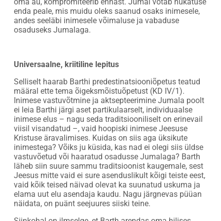
oma au, kompromiteerib ennast. Jumal võtab hukatuse
enda peale, mis muidu oleks saanud osaks inimesele,
andes seeläbi inimesele võimaluse ja vabaduse
osaduseks Jumalaga.
Universaalne, kriitiline lepitus
Selliselt haarab Barthi predestinatsiooniõpetus teatud
määral ette tema õigeksmõistuõpetust (KD IV/1).
Inimese vastuvõtmine ja aktsepteerimine Jumala poolt
ei leia Barthi järgi aset partikulaarselt, individuaalse
inimese elus – nagu seda traditsiooniliselt on erinevail
viisil visandatud –, vaid hoopiski inimese Jeesuse
Kristuse äravalimises. Kuidas on siis aga üksikute
inimestega? Võiks ju küsida, kas nad ei olegi siis üldse
vastuvõetud või haaratud osadusse Jumalaga? Barth
läheb siin suure sammu traditsioonist kaugemale, sest
Jeesus mitte vaid ei sure asenduslikult kõigi teiste eest,
vaid kõik teised näivad olevat ka suunatud uskuma ja
elama uut elu asendaja kaudu. Nagu järgnevas püüan
näidata, on puänt seejuures siiski teine.
Siinkohal on ilmselge, et Barth arendas oma hilises