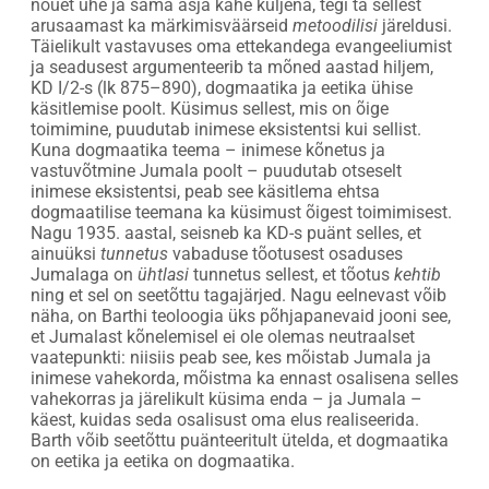
nõuet ühe ja sama asja kahe küljena, tegi ta sellest
arusaamast ka märkimisväärseid
metoodilisi
järeldusi.
Täielikult vastavuses oma ettekandega evangeeliumist
ja seadusest argumenteerib ta mõned aastad hiljem,
KD I/2-s (lk 875–890), dogmaatika ja eetika ühise
käsitlemise poolt. Küsimus sellest, mis on õige
toimimine, puudutab inimese eksistentsi kui sellist.
Kuna dogmaatika teema – inimese kõnetus ja
vastuvõtmine Jumala poolt – puudutab otseselt
inimese eksistentsi, peab see käsitlema ehtsa
dogmaatilise teemana ka küsimust õigest toimimisest.
Nagu 1935. aastal, seisneb ka KD-s puänt selles, et
ainuüksi
tunnetus
vabaduse tõotusest osaduses
Jumalaga on
ühtlasi
tunnetus sellest, et tõotus
kehtib
ning et sel on seetõttu tagajärjed. Nagu eelnevast võib
näha, on Barthi teoloogia üks põhjapanevaid jooni see,
et Jumalast kõnelemisel ei ole olemas neutraalset
vaatepunkti: niisiis peab see, kes mõistab Jumala ja
inimese vahekorda, mõistma ka ennast osalisena selles
vahekorras ja järelikult küsima enda – ja Jumala –
käest, kuidas seda osalisust oma elus realiseerida.
Barth võib seetõttu puänteeritult ütelda, et dogmaatika
on eetika ja eetika on dogmaatika.