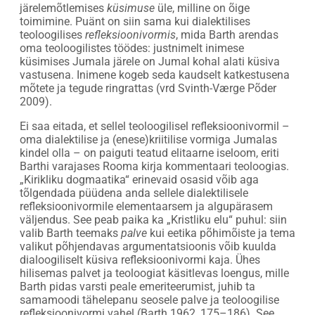
järelemõtlemises
küsimuse
üle, milline on õige
toimimine. Puänt on siin sama kui dialektilises
teoloogilises
refleksioonivormis
, mida Barth arendas
oma teoloogilistes töödes: justnimelt inimese
küsimises Jumala järele on Jumal kohal alati küsiva
vastusena. Inimene kogeb seda kaudselt katkestusena
mõtete ja tegude ringrattas (vrd Svinth-Værge Põder
2009).
Ei saa eitada, et sellel teoloogilisel refleksioonivormil –
oma dialektilise ja (enese)kriitilise vormiga Jumalas
kindel olla – on paiguti teatud elitaarne iseloom, eriti
Barthi varajases Rooma kirja kommentaari teoloogias.
„Kirikliku dogmaatika“ erinevaid osasid võib aga
tõlgendada püüdena anda sellele dialektilisele
refleksioonivormile elementaarsem ja algupärasem
väljendus. See peab paika ka „Kristliku elu“ puhul: siin
valib Barth teemaks
palve
kui eetika põhimõiste ja tema
valikut põhjendavas argumentatsioonis võib kuulda
dialoogiliselt küsiva refleksioonivormi kaja. Ühes
hilisemas palvet ja teoloogiat käsitlevas loengus, mille
Barth pidas varsti peale emeriteerumist, juhib ta
samamoodi tähelepanu seosele palve ja teoloogilise
refleksioonivormi vahel (Barth 1962, 175–186). See