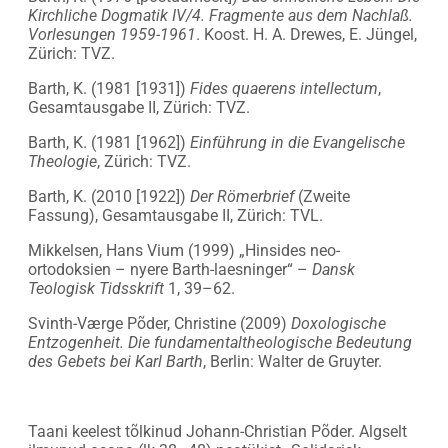
Kirchliche Dogmatik IV/4. Fragmente aus dem Nachlaß.
Vorlesungen 1959-1961
. Koost. H. A. Drewes, E. Jüngel,
Zürich: TVZ.
Barth, K. (1981 [1931])
Fides quaerens intellectum
,
Gesamtausgabe II, Zürich: TVZ.
Barth, K. (1981 [1962])
Einführung in die Evangelische
Theologie
, Zürich: TVZ.
Barth, K. (2010 [1922])
Der Römerbrief
(Zweite
Fassung), Gesamtausgabe II, Zürich: TVL.
Mikkelsen, Hans Vium (1999) „Hinsides neo-
ortodoksien – nyere Barth-laesninger“ –
Dansk
Teologisk Tidsskrift
1, 39–62.
Svinth-Værge Põder, Christine (2009)
Doxologische
Entzogenheit. Die fundamentaltheologische Bedeutung
des Gebets bei Karl Barth
, Berlin: Walter de Gruyter.
Taani keelest tõlkinud Johann-Christian Põder. Algselt