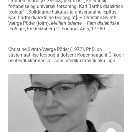
ilmunud osana (lk 38–48) peatükist „Solidarisk
fortabelse og universel forsoning. Karl Barths dialektisk
teologi“ [„Solidaarne hukatus ja universaalne lepitus.
Karl Barthi dialektiline teoloogia“]. – Christine Svinth-
Værge Põder (toim),
Mellem tiderne – Fem dialektiske
teologer
, Frederiksberg C: Forlaget Anis, 17–60.
Christine Svinth-Værge Põder (1972), PhD, on
süstemaatilise teoloogia dotsent Kopenhaageni Ülikooli
usuteaduskonnas ja Taani luterliku rahvakiriku liige.