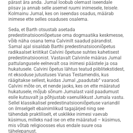
pärast ära anda. Jumal loobub olemast iseendale
piisav ja annab selle asemel ruumi inimesele,
teisele
.
Kolmainu Jumal, kes on iseendas osadus, määrab
inimese ette selles osaduses osalema.
Seda, et Barth otsustab asetada
predestinatsiooniõpetuse oma dogmaatika keskmesse,
võib näha osana tema Calvinilt saadud pärandist.
Samal ajal sisaldab Barthi predestinatsiooniõpetus
radikaalset kriitikat Calvini õpetuse suhtes kahetisest
predestinatsioonist. Vastavalt Calvinile määras Jumal
pattulangusele eelnevalt osa inimesi päästele ja osa
hukatusele. Calvini õpetus lähtus teatud piiblitekstidest,
nt eksoduse jutustuses Vanas Testamendis, kus
räägitakse sellest, kuidas Jumal „paadutab“ vaaraod.
Calvini mõte on, et nende jaoks, kes on ette määratud
hukatusele, mõjub sõnum Jumalast vaid paadumust
esile kutsuvalt ja põhjustab vaenulikkust Jumala vastu.
Sellel klassikalisel predestinatsiooniõpetuse variandil
on ilmselgelt ebainimlikud tagajärjed ning see
tähendab praktiliselt, et usklikke inimesi vaevab
küsimus, milleks nad ise on ette määratud – küsimus,
mis võtab religioosses elus endale suure osa
tähelepanust.