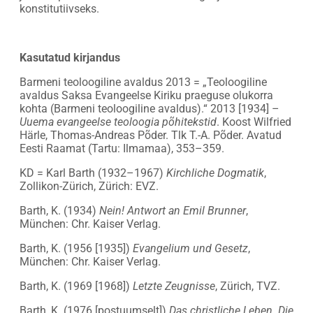
konstitutiivseks.
Kasutatud kirjandus
Barmeni teoloogiline avaldus 2013 = „Teoloogiline
avaldus Saksa Evangeelse Kiriku praeguse olukorra
kohta (Barmeni teoloogiline avaldus).“ 2013 [1934] –
Uuema evangeelse teoloogia põhitekstid
. Koost Wilfried
Härle, Thomas-Andreas Põder. Tlk T.-A. Põder. Avatud
Eesti Raamat (Tartu: Ilmamaa), 353–359.
KD = Karl Barth (1932–1967)
Kirchliche Dogmatik
,
Zollikon-Zürich, Zürich: EVZ.
Barth, K. (1934)
Nein! Antwort an Emil Brunner
,
München: Chr. Kaiser Verlag.
Barth, K. (1956 [1935])
Evangelium und Gesetz
,
München: Chr. Kaiser Verlag.
Barth, K. (1969 [1968])
Letzte Zeugnisse
, Zürich, TVZ.
Barth, K. (1976 [postuumselt])
Das christliche Leben. Die