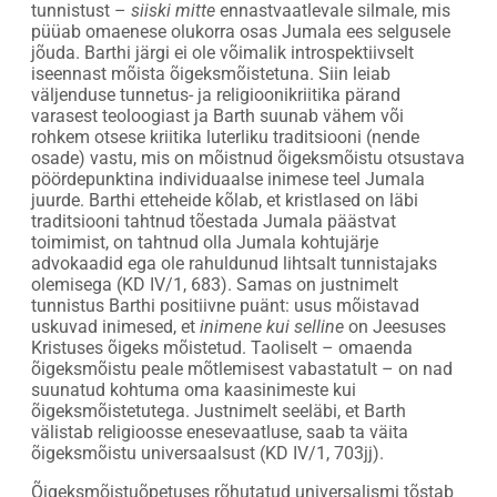
tunnistust –
siiski mitte
ennastvaatlevale silmale, mis
püüab omaenese olukorra osas Jumala ees selgusele
jõuda. Barthi järgi ei ole võimalik introspektiivselt
iseennast mõista õigeksmõistetuna. Siin leiab
väljenduse tunnetus- ja religioonikriitika pärand
varasest teoloogiast ja Barth suunab vähem või
rohkem otsese kriitika luterliku traditsiooni (nende
osade) vastu, mis on mõistnud õigeksmõistu otsustava
pöördepunktina individuaalse inimese teel Jumala
juurde. Barthi etteheide kõlab, et kristlased on läbi
traditsiooni tahtnud tõestada Jumala päästvat
toimimist, on tahtnud olla Jumala kohtujärje
advokaadid ega ole rahuldunud lihtsalt tunnistajaks
olemisega (KD IV/1, 683). Samas on justnimelt
tunnistus Barthi positiivne puänt: usus mõistavad
uskuvad inimesed, et
inimene kui selline
on Jeesuses
Kristuses õigeks mõistetud. Taoliselt – omaenda
õigeksmõistu peale mõtlemisest vabastatult – on nad
suunatud kohtuma oma kaasinimeste kui
õigeksmõistetutega. Justnimelt seeläbi, et Barth
välistab religioosse enesevaatluse, saab ta väita
õigeksmõistu universaalsust (KD IV/1, 703jj).
Õigeksmõistuõpetuses rõhutatud universalismi tõstab