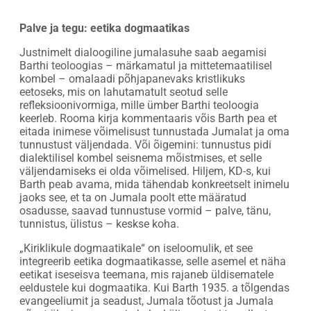
Palve ja tegu: eetika dogmaatikas
Justnimelt dialoogiline jumalasuhe saab aegamisi
Barthi teoloogias – märkamatul ja mittetemaatilisel
kombel – omalaadi põhjapanevaks kristlikuks
eetoseks, mis on lahutamatult seotud selle
refleksioonivormiga, mille ümber Barthi teoloogia
keerleb. Rooma kirja kommentaaris võis Barth pea et
eitada inimese võimelisust tunnustada Jumalat ja oma
tunnustust väljendada. Või õigemini: tunnustus pidi
dialektilisel kombel seisnema mõistmises, et selle
väljendamiseks ei olda võimelised. Hiljem, KD-s, kui
Barth peab avama, mida tähendab konkreetselt inimelu
jaoks see, et ta on Jumala poolt ette määratud
osadusse, saavad tunnustuse vormid – palve, tänu,
tunnistus, ülistus – keskse koha.
„Kiriklikule dogmaatikale“ on iseloomulik, et see
integreerib eetika dogmaatikasse, selle asemel et näha
eetikat iseseisva teemana, mis rajaneb üldisematele
eeldustele kui dogmaatika. Kui Barth 1935. a tõlgendas
evangeeliumit ja seadust, Jumala tõotust ja Jumala