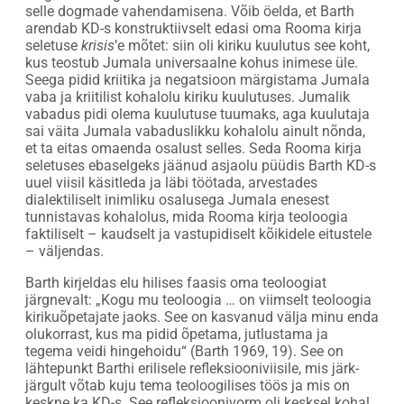
selle dogmade vahendamisena. Võib öelda, et Barth
arendab KD-s konstruktiivselt edasi oma Rooma kirja
seletuse
krisis
’e mõtet: siin oli kiriku kuulutus see koht,
kus teostub Jumala universaalne kohus inimese üle.
Seega pidid kriitika ja negatsioon märgistama Jumala
vaba ja kriitilist kohalolu kiriku kuulutuses. Jumalik
vabadus pidi olema kuulutuse tuumaks, aga kuulutaja
sai väita Jumala vabaduslikku kohalolu ainult nõnda,
et ta eitas omaenda osalust selles. Seda Rooma kirja
seletuses ebaselgeks jäänud asjaolu püüdis Barth KD-s
uuel viisil käsitleda ja läbi töötada, arvestades
dialektiliselt inimliku osalusega Jumala enesest
tunnistavas kohalolus, mida Rooma kirja teoloogia
faktiliselt – kaudselt ja vastupidiselt kõikidele eitustele
– väljendas.
Barth kirjeldas elu hilises faasis oma teoloogiat
järgnevalt: „Kogu mu teoloogia … on viimselt teoloogia
kirikuõpetajate jaoks. See on kasvanud välja minu enda
olukorrast, kus ma pidid õpetama, jutlustama ja
tegema veidi hingehoidu“ (Barth 1969, 19). See on
lähtepunkt Barthi erilisele refleksiooniviisile, mis järk-
järgult võtab kuju tema teoloogilises töös ja mis on
keskne ka KD-s. See refleksioonivorm oli kesksel kohal