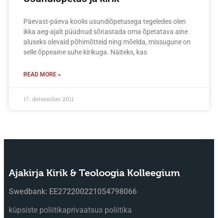
Päevast-päeva koolis usundiõpetusega tegeledes olen
ikka aeg-ajalt püüdnud sõnastada oma õpetatava aine
aluseks olevaid põhimõtteid ning mõelda, missugune on
selle õppeaine suhe kirikuga. Näiteks, kas
READ MORE »
17. detsember 2011
Ajakirja Kirik & Teoloogia Kolleegium
Swedbank: EE272200221054798066
küpsiste poliitika
privaatsus poliitika