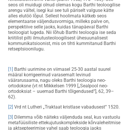
seos oli muidugi olnud olemas kogu Barthi teoloogilise
arengu vältel, isegi kui see tuli päriselt valguse kätte
alles elutöö lõpul. Sellest hoolimata kätkeb seos
elementaarse väljendusvormiga, milleks palve on,
perspektiive selle jaoks, kuidas tänapäeval Barthi
teoloogiat lugeda. Nii lõhub Barthi teoloogia ise seda
kriitilist pilti ilmutusteoloogilisest ühesuunalisest
kommunikatsioonist, mis on tihti kummitanud Barthi
retseptsioonilugu.
[1]
Barthi uurimine on viimasel 25-30 aastal suurel
määral korrigeerinud varasemalt levinud
väärarusaama, nagu oleks Barthi teoloogia neo-
ortodoksne (vt nt Mikkelsen 1999 [„Sealpool neo-
ortodoksiat – uuemad Barthi tõlgendused“], 62, 39–
62).
[2]
Vrd nt Lutheri „Traktaat kristlase vabadusest“ 1520.
[3]
Dilemma võib näiteks väljenduda seal, kus vastuolu
metafüüsiliste ettekujutuskomplekside kõrvaleheitmise
ja aktsepteerimise vahel saab teoloogia jaoks