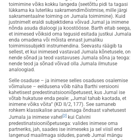
toimimine võiks kokku langeda (seetõttu pidi ta tagasi
lükkama ka luterliku sakramendimõistmise, mille järgi
sakramentaalne toiming
on
Jumala toimimine). Kuid
justnimelt eraldi subjektidena võivad Jumal ja inimene
nõnda asuda dialoogi ja koostöösse. Barth eitab seega,
et inimesed võiksid oma tegusid esitada justkui Jumala
enda omadena või mõista ennast jumaliku
toimimissubjekti instrumendina. Seevastu räägib ta
sellest, et kui inimesed vastavad Jumala kõnetusele, on
nende sõnad ja teod vastavuses Jumala sõna ja teoga:
nende teod ja sõnad võivad olla Jumala ilmutuse
analoogiad.
Selle osaduse – ja inimese selles osaduses osalemise
võimaluse – eeldusena võib näha Barthi versiooni
kahetisest predestinatsiooniõpetusest, kus Jumal ise
võtab hukatuse enda peale: „Jumal tahab kaotada, et
inimene võiks võita“ (KD II/2, 177). See sarnaneb
rohkem klassikalise arusaamaga õndsast vahetusest
[2]
Jumala ja inimese vahel
kui Calvini
predestinatsiooniõpetusega: valides inimese oma
partneriks, jah, saades ise inimeseks ja sel viisil end
langenud maailmaga sidudes, paneb Jumal mängu