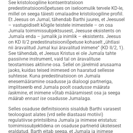
See kristoloogiline kontsentratsioon
predestinatsiooniõpetuses on iseloomulik tervele KD-le,
millel on seega täiesti omalaadne kristoloogiline profiil.
Et Jeesus on Jumal, tähendab Barthi juures, et Jeesusel
– vastupidiselt kõigile teistele inimestele – on osa
Jumala toimimissubjektsusest, Jeesuse eksistents on
Jumala enda – jumalik
ja
inimlik – eksistents. Jeesus
on KD II/2 predestinatsiooniõpetuse kohaselt „ühtlasi
nii äravalitud Jumal kui äravalitud inimene“ (KD II/2, 1).
See tähendab, et Jeesus Kristus ei ole Jumala tahte
passiivne instrument, vaid tal on äravalituse
teostamises aktiivne osa. Sellel on järelmid arusaama
jaoks, kuidas teised inimesed on haaratud sellesse
suhtesse. Kuna predestinatsioon on Jumala
enesemääramine osadusse ja dialoogi partneriga,
implitseerib end Jumala poolt
osadusse määrata
laskmine
, et inimene võtab määramisest osa ja seega
määrab ennast ise
osadusse Jumalaga.
Selles osaduse definitsioonis sisaldub Barthi varasest
teoloogiast alates (vrd selle diastaasi motiivi)
regulatiivse printsiibina Jumala ja inimese eristatus:
toimimissubjektidena on osaduse partnerid üksteisest
eraldatud. Barth eitab seega, et Jumala ja inimese