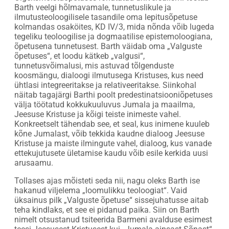
Barth veelgi hõlmavamale, tunnetuslikule ja
ilmutusteoloogilisele tasandile oma lepitusõpetuse
kolmandas osaköites, KD IV/3, mida nõnda võib lugeda
tegeliku teoloogilise ja dogmaatilise epistemoloogiana,
õpetusena tunnetusest. Barth väidab oma „Valguste
õpetuses“, et loodu kätkeb „valgusi“,
tunnetusvõimalusi, mis astuvad tõlgenduste
koosmängu, dialoogi ilmutusega Kristuses, kus need
ühtlasi integreeritakse ja relativeeritakse. Siinkohal
näitab tagajärgi Barthi poolt predestinatsiooniõpetuses
välja töötatud kokkukuuluvus Jumala ja maailma,
Jeesuse Kristuse ja kõigi teiste inimeste vahel.
Konkreetselt tähendab see, et seal, kus inimene kuuleb
kõne Jumalast, võib tekkida kaudne dialoog Jeesuse
Kristuse ja maiste ilmingute vahel, dialoog, kus vanade
ettekujutusete ületamise kaudu võib esile kerkida uusi
arusaamu.
Tollases ajas mõisteti seda nii, nagu oleks Barth ise
hakanud viljelema „loomulikku teoloogiat“. Vaid
üksainus pilk „Valguste õpetuse“ sissejuhatusse aitab
teha kindlaks, et see ei pidanud paika. Siin on Barth
nimelt otsustanud tsiteerida Barmeni avalduse esimest