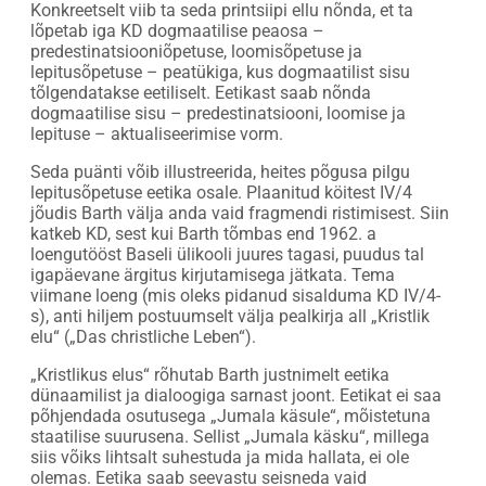
Konkreetselt viib ta seda printsiipi ellu nõnda, et ta
lõpetab iga KD dogmaatilise peaosa –
predestinatsiooniõpetuse, loomisõpetuse ja
lepitusõpetuse – peatükiga, kus dogmaatilist sisu
tõlgendatakse eetiliselt. Eetikast saab nõnda
dogmaatilise sisu – predestinatsiooni, loomise ja
lepituse – aktualiseerimise vorm.
Seda puänti võib illustreerida, heites põgusa pilgu
lepitusõpetuse eetika osale. Plaanitud köitest IV/4
jõudis Barth välja anda vaid fragmendi ristimisest. Siin
katkeb KD, sest kui Barth tõmbas end 1962. a
loengutööst Baseli ülikooli juures tagasi, puudus tal
igapäevane ärgitus kirjutamisega jätkata. Tema
viimane loeng (mis oleks pidanud sisalduma KD IV/4-
s), anti hiljem postuumselt välja pealkirja all „Kristlik
elu“ („Das christliche Leben“).
„Kristlikus elus“ rõhutab Barth justnimelt eetika
dünaamilist ja dialoogiga sarnast joont. Eetikat ei saa
põhjendada osutusega „Jumala käsule“, mõistetuna
staatilise suurusena. Sellist „Jumala käsku“, millega
siis võiks lihtsalt suhestuda ja mida hallata, ei ole
olemas. Eetika saab seevastu seisneda vaid