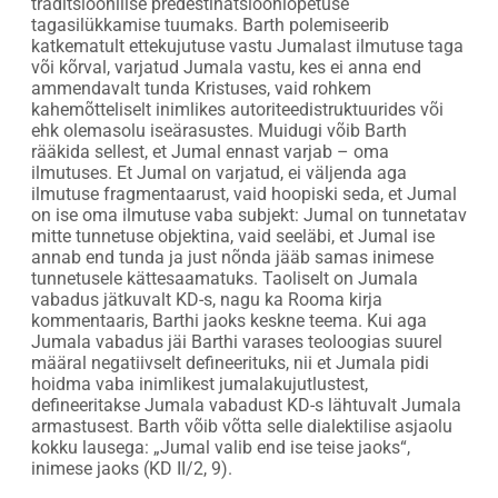
traditsioonilise predestinatsiooniõpetuse
tagasilükkamise tuumaks. Barth polemiseerib
katkematult ettekujutuse vastu Jumalast ilmutuse taga
või kõrval, varjatud Jumala vastu, kes ei anna end
ammendavalt tunda Kristuses, vaid rohkem
kahemõtteliselt inimlikes autoriteedistruktuurides või
ehk olemasolu iseärasustes. Muidugi võib Barth
rääkida sellest, et Jumal ennast varjab – oma
ilmutuses. Et Jumal on varjatud, ei väljenda aga
ilmutuse fragmentaarust, vaid hoopiski seda, et Jumal
on ise oma ilmutuse vaba subjekt: Jumal on tunnetatav
mitte tunnetuse objektina, vaid seeläbi, et Jumal ise
annab end tunda ja just nõnda jääb samas inimese
tunnetusele kättesaamatuks. Taoliselt on Jumala
vabadus jätkuvalt KD-s, nagu ka Rooma kirja
kommentaaris, Barthi jaoks keskne teema. Kui aga
Jumala vabadus jäi Barthi varases teoloogias suurel
määral negatiivselt defineerituks, nii et Jumala pidi
hoidma vaba inimlikest jumalakujutlustest,
defineeritakse Jumala vabadust KD-s lähtuvalt Jumala
armastusest. Barth võib võtta selle dialektilise asjaolu
kokku lausega: „Jumal valib end ise teise jaoks“,
inimese jaoks (KD II/2, 9).