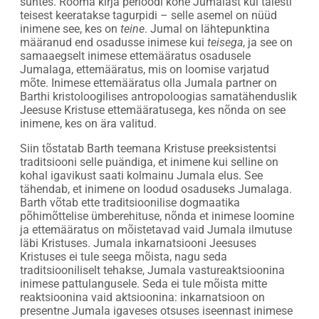
suhtes. Rooma kirja perioodi kõne Jumalast kui täiesti
teisest keeratakse tagurpidi – selle asemel on nüüd
inimene see, kes on
teine
. Jumal on lähtepunktina
määranud end osadusse inimese kui
teisega
, ja see on
samaaegselt inimese ettemääratus osadusele
Jumalaga, ettemääratus, mis on loomise varjatud
mõte. Inimese ettemääratus olla Jumala partner on
Barthi kristoloogilises antropoloogias samatähenduslik
Jeesuse Kristuse ettemääratusega, kes nõnda on see
inimene, kes on ära valitud.
Siin tõstatab Barth teemana Kristuse preeksistentsi
traditsiooni selle puändiga, et inimene kui selline on
kohal igavikust saati kolmainu Jumala elus. See
tähendab, et inimene on loodud osaduseks Jumalaga.
Barth võtab ette traditsioonilise dogmaatika
põhimõttelise ümberehituse, nõnda et inimese loomine
ja ettemääratus on mõistetavad vaid Jumala ilmutuse
läbi Kristuses. Jumala inkarnatsiooni Jeesuses
Kristuses ei tule seega mõista, nagu seda
traditsiooniliselt tehakse, Jumala vastureaktsioonina
inimese pattulangusele. Seda ei tule mõista mitte
reaktsioonina vaid aktsioonina: inkarnatsioon on
presentne Jumala igaveses otsuses iseennast inimese