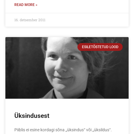
READ MORE »
16. detsember 2011
ESILETÕSTETUD LOOD
Üksindusest
Piiblis ei esine kordagi sõna „üksindus“ või „üksildus“.