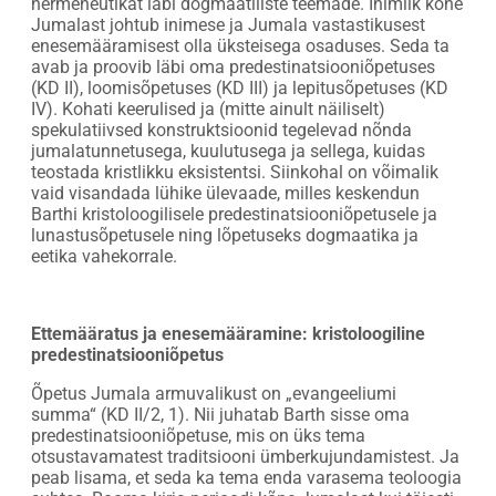
hermeneutikat läbi dogmaatiliste teemade. Inimlik kõne
Jumalast johtub inimese ja Jumala vastastikusest
enesemääramisest olla üksteisega osaduses. Seda ta
avab ja proovib läbi oma predestinatsiooniõpetuses
(KD II), loomisõpetuses (KD III) ja lepitusõpetuses (KD
IV). Kohati keerulised ja (mitte ainult näiliselt)
spekulatiivsed konstruktsioonid tegelevad nõnda
jumalatunnetusega, kuulutusega ja sellega, kuidas
teostada kristlikku eksistentsi. Siinkohal on võimalik
vaid visandada lühike ülevaade, milles keskendun
Barthi kristoloogilisele predestinatsiooniõpetusele ja
lunastusõpetusele ning lõpetuseks dogmaatika ja
eetika vahekorrale.
Ettemääratus ja enesemääramine: kristoloogiline
predestinatsiooniõpetus
Õpetus Jumala armuvalikust on „evangeeliumi
summa“ (KD II/2, 1). Nii juhatab Barth sisse oma
predestinatsiooniõpetuse, mis on üks tema
otsustavamatest traditsiooni ümberkujundamistest. Ja
peab lisama, et seda ka tema enda varasema teoloogia