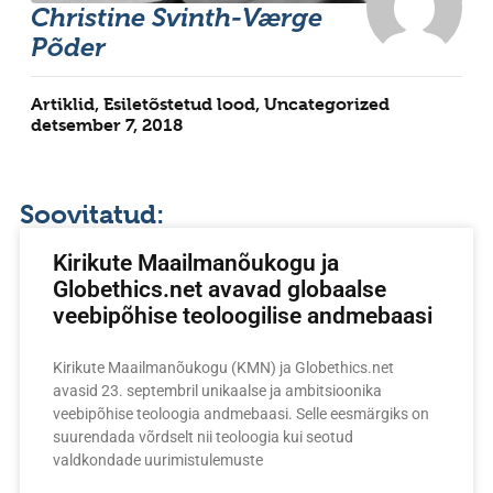
Christine Svinth-Værge
Põder
Artiklid
,
Esiletõstetud lood
,
Uncategorized
detsember 7, 2018
Soovitatud:
Kirikute Maailmanõukogu ja
Globethics.net avavad globaalse
veebipõhise teoloogilise andmebaasi
Kirikute Maailmanõukogu (KMN) ja Globethics.net
avasid 23. septembril unikaalse ja ambitsioonika
veebipõhise teoloogia andmebaasi. Selle eesmärgiks on
suurendada võrdselt nii teoloogia kui seotud
valdkondade uurimistulemuste