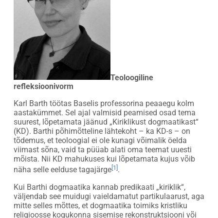
Teoloogiline
refleksioonivorm
Karl Barth töötas Baselis professorina peaaegu kolm
aastakümmet. Sel ajal valmisid peamised osad tema
suurest, lõpetamata jäänud „Kiriklikust dogmaatikast“
(KD). Barthi põhimõtteline lähtekoht – ka KD-s – on
tõdemus, et teoloogial ei ole kunagi võimalik öelda
viimast sõna, vaid ta püüab alati oma teemat uuesti
mõista. Nii KD mahukuses kui lõpetamata kujus võib
[1]
näha selle eelduse tagajärge
.
Kui Barthi dogmaatika kannab predikaati „kiriklik“,
väljendab see muidugi vaieldamatut partikulaarust, aga
mitte selles mõttes, et dogmaatika toimiks kristliku
religioosse kogukonna sisemise rekonstruktsiooni või