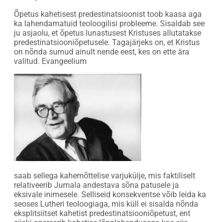
Õpetus kahetisest predestinatsioonist toob kaasa aga
ka lahendamatuid teoloogilisi probleeme. Sisaldab see
ju asjaolu, et õpetus lunastusest Kristuses allutatakse
predestinatsiooniõpetusele. Tagajärjeks on, et Kristus
on nõnda surnud ainult nende eest, kes on ette ära
valitud. Evangeelium
saab sellega kahemõttelise varjukülje, mis faktiliselt
relativeerib Jumala andestava sõna patusele ja
eksivale inimesele. Selliseid konsekventse võib leida ka
seoses Lutheri teoloogiaga, mis küll ei sisalda nõnda
eksplitsiitset kahetist predestinatsiooniõpetust, ent