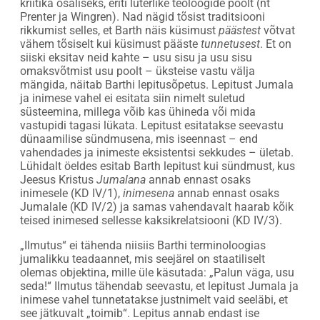
kriitika osaliseks, eriti luterlike teoloogide poolt (nt
Prenter ja Wingren). Nad nägid tõsist traditsiooni
rikkumist selles, et Barth näis küsimust
päästest
võtvat
vähem tõsiselt kui küsimust pääste
tunnetusest
. Et on
siiski eksitav neid kahte – usu sisu ja usu sisu
omaksvõtmist usu poolt – üksteise vastu välja
mängida, näitab Barthi lepitusõpetus. Lepitust Jumala
ja inimese vahel ei esitata siin nimelt suletud
süsteemina, millega võib kas ühineda või mida
vastupidi tagasi lükata. Lepitust esitatakse seevastu
dünaamilise sündmusena, mis iseennast – end
vahendades ja inimeste eksistentsi sekkudes – ületab.
Lühidalt öeldes esitab Barth lepitust kui sündmust, kus
Jeesus Kristus
Jumalana
annab ennast osaks
inimesele (KD IV/1),
inimesena
annab ennast osaks
Jumalale (KD IV/2) ja samas vahendavalt haarab kõik
teised inimesed sellesse kaksikrelatsiooni (KD IV/3).
„Ilmutus“ ei tähenda niisiis Barthi terminoloogias
jumalikku teadaannet, mis seejärel on staatiliselt
olemas objektina, mille üle käsutada: „Palun väga, usu
seda!“ Ilmutus tähendab seevastu, et lepitust Jumala ja
inimese vahel tunnetatakse justnimelt vaid seeläbi, et
see jätkuvalt „toimib“. Lepitus annab endast ise