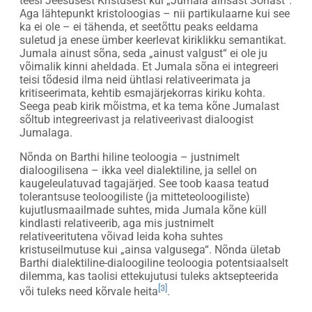
teesi Jeesusest Kristusest kui „Jumala ainsast Sõnast“.
Aga lähtepunkt kristoloogias – nii partikulaarne kui see
ka ei ole – ei tähenda, et seetõttu peaks eeldama
suletud ja enese ümber keerlevat kiriklikku semantikat.
Jumala ainust sõna, seda „ainust valgust“ ei ole ju
võimalik kinni aheldada. Et Jumala sõna ei integreeri
teisi tõdesid ilma neid ühtlasi relativeerimata ja
kritiseerimata, kehtib esmajärjekorras kiriku kohta.
Seega peab kirik mõistma, et ka tema kõne Jumalast
sõltub integreerivast ja relativeerivast dialoogist
Jumalaga.
Nõnda on Barthi hiline teoloogia – justnimelt
dialoogilisena – ikka veel dialektiline, ja sellel on
kaugeleulatuvad tagajärjed. See toob kaasa teatud
tolerantsuse teoloogiliste (ja mitteteoloogiliste)
kujutlusmaailmade suhtes, mida Jumala kõne küll
kindlasti relativeerib, aga mis justnimelt
relativeeritutena võivad leida koha suhtes
kristuseilmutuse kui „ainsa valgusega“. Nõnda ületab
Barthi dialektiline-dialoogiline teoloogia potentsiaalselt
dilemma, kas taolisi ettekujutusi tuleks aktsepteerida
[3]
või tuleks need kõrvale heita
.