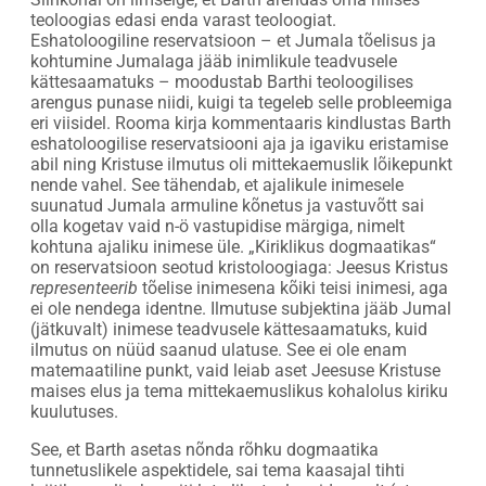
teoloogias edasi enda varast teoloogiat.
Eshatoloogiline reservatsioon – et Jumala tõelisus ja
kohtumine Jumalaga jääb inimlikule teadvusele
kättesaamatuks – moodustab Barthi teoloogilises
arengus punase niidi, kuigi ta tegeleb selle probleemiga
eri viisidel. Rooma kirja kommentaaris kindlustas Barth
eshatoloogilise reservatsiooni aja ja igaviku eristamise
abil ning Kristuse ilmutus oli mittekaemuslik lõikepunkt
nende vahel. See tähendab, et ajalikule inimesele
suunatud Jumala armuline kõnetus ja vastuvõtt sai
olla kogetav vaid n-ö vastupidise märgiga, nimelt
kohtuna ajaliku inimese üle. „Kiriklikus dogmaatikas“
on reservatsioon seotud kristoloogiaga: Jeesus Kristus
representeerib
tõelise inimesena kõiki teisi inimesi, aga
ei ole nendega identne. Ilmutuse subjektina jääb Jumal
(jätkuvalt) inimese teadvusele kättesaamatuks, kuid
ilmutus on nüüd saanud ulatuse. See ei ole enam
matemaatiline punkt, vaid leiab aset Jeesuse Kristuse
maises elus ja tema mittekaemuslikus kohalolus kiriku
kuulutuses.
See, et Barth asetas nõnda rõhku dogmaatika
tunnetuslikele aspektidele, sai tema kaasajal tihti