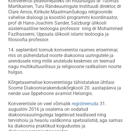
Konverentsi peaesinejateks on muuhulgas dr Tuomas
Martikainen, Turu Rändeuuringute Instituudi direktor, dr
Clare Amos, Kirikute Maailmanõukogu religioonide
vahelise dialoogi ja koostöö programmi koordinaator,
prof dr Hans-Joachim Sander, Salzburgi ülikooli
süstemaatilise teoloogia professor ning dr Mohammed
Fazlhassemi, Uppsala ülikooli islami teoloogia ja
filosoofia professor.
14. septembril toimub konverentsi raames eriseminar,
mis on pühendatud noorte diakoonia uuringutele ja
arendusele ning mille arutelude keskmes on teemad
nagu multikultuurilisus ja religioosne radikalism noorte
hulgas.
Kõrgetasemelise konverentsiga tähistatakse ühtlasi
Soome Diakooniarakenduskõrgkooli 20. aastapäeva ja
nende uue õppehoone avamist Helsingis.
Konverentsile on veel võimalik
registreeruda
31.
augustini 2016 ja osalema on oodatud
diakooniauuringutega tegelevad teadlased ning
tervishoiu ja heaolu valdkonna spetsialistid, aga samas
ka diakoonia praktikud kogudustes ja