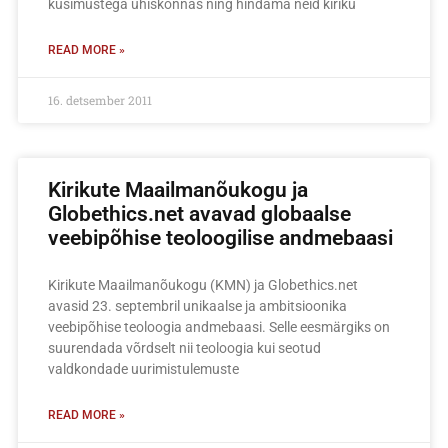
küsimustega ühiskonnas ning hindama neid kiriku
READ MORE »
16. detsember 2011
Kirikute Maailmanõukogu ja
Globethics.net avavad globaalse
veebipõhise teoloogilise andmebaasi
Kirikute Maailmanõukogu (KMN) ja Globethics.net
avasid 23. septembril unikaalse ja ambitsioonika
veebipõhise teoloogia andmebaasi. Selle eesmärgiks on
suurendada võrdselt nii teoloogia kui seotud
valdkondade uurimistulemuste
READ MORE »