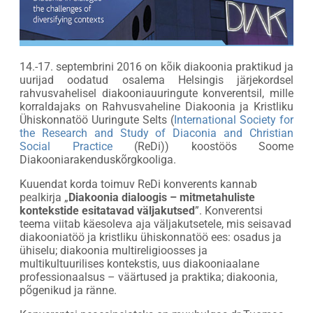
14.-17. septembrini 2016 on kõik diakoonia praktikud ja
uurijad oodatud osalema Helsingis järjekordsel
rahvusvahelisel diakooniauuringute konverentsil, mille
korraldajaks on Rahvusvaheline Diakoonia ja Kristliku
Ühiskonnatöö Uuringute Selts (
International Society for
the Research and Study of Diaconia and Christian
Social Practice
(ReDi)) koostöös Soome
Diakooniarakenduskõrgkooliga.
Kuuendat korda toimuv ReDi konverents kannab
pealkirja „
Diakoonia dialoogis – mitmetahuliste
kontekstide esitatavad väljakutsed
”. Konverentsi
teema viitab käesoleva aja väljakutsetele, mis seisavad
diakooniatöö ja kristliku ühiskonnatöö ees: osadus ja
ühiselu; diakoonia multireligioosses ja
multikultuurilises kontekstis, uus diakooniaalane
professionaalsus – väärtused ja praktika; diakoonia,
põgenikud ja ränne.