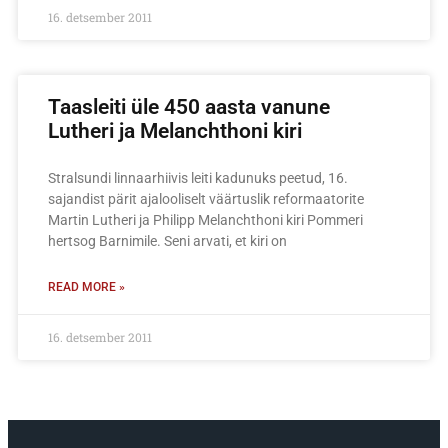
16. detsember 2011
Taasleiti üle 450 aasta vanune
Lutheri ja Melanchthoni kiri
Stralsundi linnaarhiivis leiti kadunuks peetud, 16.
sajandist pärit ajalooliselt väärtuslik reformaatorite
Martin Lutheri ja Philipp Melanchthoni kiri Pommeri
hertsog Barnimile. Seni arvati, et kiri on
READ MORE »
16. detsember 2011