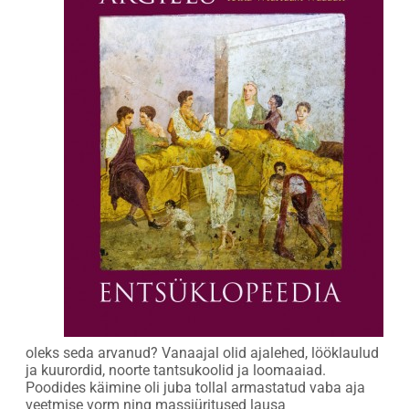
oleks seda arvanud? Vanaajal olid ajalehed, lööklaulud
ja kuurordid, noorte tantsukoolid ja loomaaiad.
Poodides käimine oli juba tollal armastatud vaba aja
veetmise vorm ning massiüritused lausa