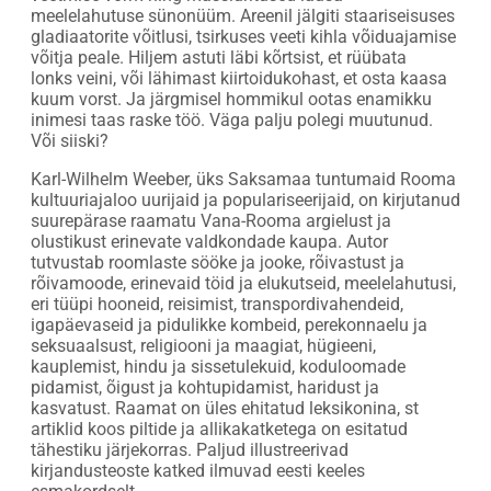
meelelahutuse sünonüüm. Areenil jälgiti staariseisuses
gladiaatorite võitlusi, tsirkuses veeti kihla võiduajamise
võitja peale. Hiljem astuti läbi kõrtsist, et rüübata
lonks veini, või lähimast kiirtoidukohast, et osta kaasa
kuum vorst. Ja järgmisel hommikul ootas enamikku
inimesi taas raske töö. Väga palju polegi muutunud.
Või siiski?
Karl-Wilhelm Weeber, üks Saksamaa tuntumaid Rooma
kultuuriajaloo uurijaid ja populariseerijaid, on kirjutanud
suurepärase raamatu Vana-Rooma argielust ja
olustikust erinevate valdkondade kaupa. Autor
tutvustab roomlaste sööke ja jooke, rõivastust ja
rõivamoode, erinevaid töid ja elukutseid, meelelahutusi,
eri tüüpi hooneid, reisimist, transpordivahendeid,
igapäevaseid ja pidulikke kombeid, perekonnaelu ja
seksuaalsust, religiooni ja maagiat, hügieeni,
kauplemist, hindu ja sissetulekuid, koduloomade
pidamist, õigust ja kohtupidamist, haridust ja
kasvatust. Raamat on üles ehitatud leksikonina, st
artiklid koos piltide ja allikakatketega on esitatud
tähestiku järjekorras. Paljud illustreerivad
kirjandusteoste katked ilmuvad eesti keeles