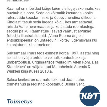
esmakordselt.
Raamat on mõeldud kõige laiemale lugejaskonnale, kes
huvitub ajaloost. Seda on võimalik kasutada koolis
referaatide koostamiseks ja õppevahendina ülikoolis.
Kindlasti tasub seda lugeda kõigil, kes armastavad
reisida Vahemere-maades ja külastada roomlastega
seotud paiku. Raamatule lisavad väärtust arvukad
fotod ja illustratsioonid. „Vana-Rooma argielu
entsüklopeedia“ on ühtaegu nii köitev lugemisvara kui
ka asjatundlik teatmeteos.
Saksamaal ilmus teos esimest korda 1997. aastal ning
sellest on välja antud terve hulk kordustrükke ja
ümbertöötlusi. Originaalteos “Alltag im Alten Rom. Das
Stadtleben” on välja antud Mannheimis Artemis &
Winkleri kirjastuses 2010.a.
Saksa keelest on raamatu tõlkinud Jaan Lahe,
toimetanud ja registrid koostanud Ursula Vent.
Toimetus