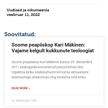
Uudised ja oikumeenia
veebruar 11, 2022
Soovitatud:
Soome peapiiskop Kari Mäkinen:
Vajame kelgult kukkunute teoloogiat
Soome peapiiskop Kari Mäkinen kutsus 05. detsembril
2011 piiskoppide konverentsil peetud kõnes üles
tegelema kiriku siseküsimuste kõrval ka aktuaalsete
küsimustega ühiskonnas ning hindama neid kiriku
READ MORE »
16. detsember 2011