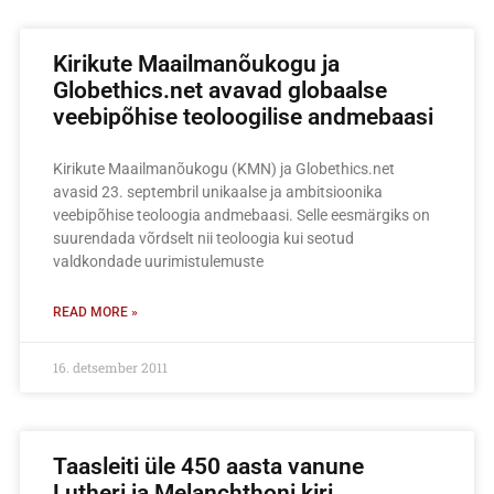
Kirikute Maailmanõukogu ja
Globethics.net avavad globaalse
veebipõhise teoloogilise andmebaasi
Kirikute Maailmanõukogu (KMN) ja Globethics.net
avasid 23. septembril unikaalse ja ambitsioonika
veebipõhise teoloogia andmebaasi. Selle eesmärgiks on
suurendada võrdselt nii teoloogia kui seotud
valdkondade uurimistulemuste
READ MORE »
16. detsember 2011
Taasleiti üle 450 aasta vanune
Lutheri ja Melanchthoni kiri