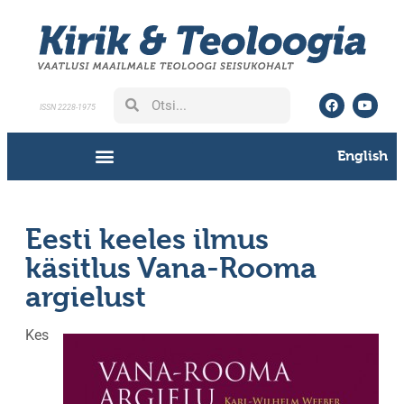
ISSN 2228-1975
English
Eesti keeles ilmus
käsitlus Vana-Rooma
argielust
Kes