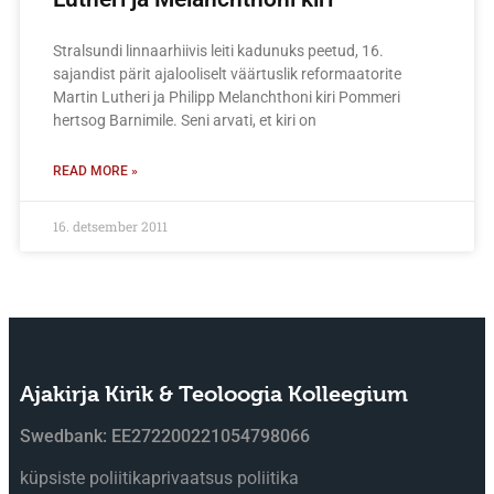
Stralsundi linnaarhiivis leiti kadunuks peetud, 16.
sajandist pärit ajalooliselt väärtuslik reformaatorite
Martin Lutheri ja Philipp Melanchthoni kiri Pommeri
hertsog Barnimile. Seni arvati, et kiri on
READ MORE »
16. detsember 2011
Ajakirja Kirik & Teoloogia Kolleegium
Swedbank: EE272200221054798066
küpsiste poliitika
privaatsus poliitika