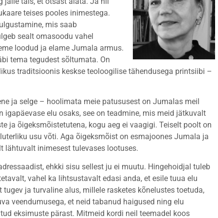
älle täis, et otsast alata. Ja nii
kaare teises pooles inimestega.
ulgustamine, mis saab
ulgeb sealt omasoodu vahel
leme loodud ja elame Jumala armus.
äbi tema tegudest sõltumata. On
us traditsioonis keskse teoloogilise tähendusega printsiibi –
ene ja selge – hoolimata meie patususest on Jumalas meil
 on igapäevase elu osaks, see on teadmine, mis meid jätkuvalt
 ja õigeksmõistetutena, kogu aeg ei vaagigi. Teiselt poolt on
 luterliku usu võti. Aga õigeksmõist on esmajoones Jumala ja
t lähtuvalt inimesest tulevases lootuses.
dressaadist, ehkki sisu sellest ju ei muutu. Hingehoidjal tuleb
tavalt, vahel ka lihtsustavalt edasi anda, et esile tuua elu
ugev ja turvaline alus, millele rasketes kõnelustes toetuda,
suva veendumusega, et neid tabanud haigused ning elu
tud eksimuste pärast. Mitmeid kordi neil teemadel koos