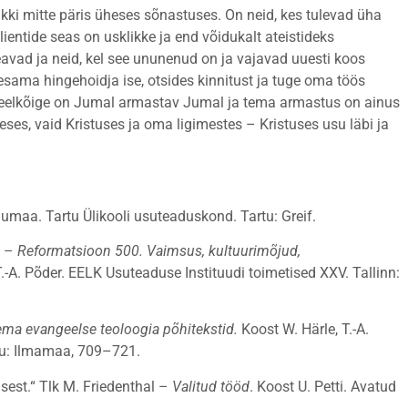
kki mitte päris üheses sõnastuses. On neid, kes tulevad üha
Klientide seas on usklikke ja end võidukalt ateistideks
teavad ja neid, kel see ununenud on ja vajavad uuesti koos
ama hingehoidja ise, otsides kinnitust ja tuge oma töös
 eelkõige on Jumal armastav Jumal ja tema armastus on ainus
neses, vaid Kristuses ja oma ligimestes – Kristuses usu läbi ja
lumaa. Tartu Ülikooli usuteaduskond. Tartu: Greif.
] –
Reformatsioon 500. Vaimsus, kultuurimõjud,
.-A. Põder. EELK Usuteaduse Instituudi toimetised XXV. Tallinn:
ma evangeelse teoloogia põhitekstid.
Koost W. Härle, T.-A.
artu: Ilmamaa, 709–721.
sest.“ Tlk M. Friedenthal –
Valitud tööd
. Koost U. Petti. Avatud