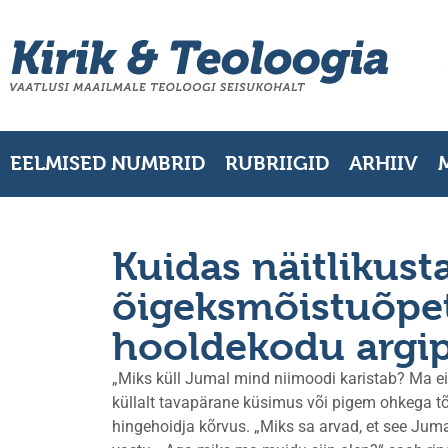
EELMISED NUMBRID
RUBRIIGID
ARHIIV
Kuidas näitlikust
õigeksmõistuõpet
hooldekodu argi
„Miks küll Jumal mind niimoodi karistab? Ma ei 
küllalt tavapärane küsimus või pigem ohkega 
hingehoidja kõrvus. „Miks sa arvad, et see Jumal