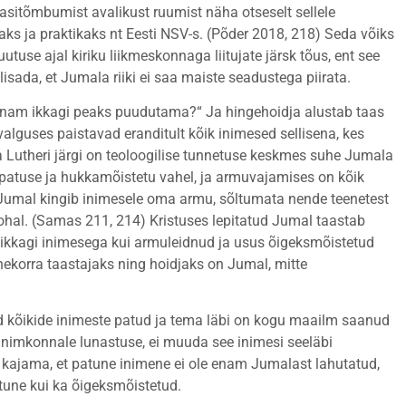
agasitõmbumist avalikust ruumist näha otseselt sellele
ks ja praktikaks nt Eesti NSV-s. (Põder 2018, 218) Seda võiks
use ajal kiriku liikmeskonnaga liitujate järsk tõus, ent see
 lisada, et Jumala riiki ei saa maiste seadustega piirata.
enam ikkagi peaks puudutama?“ Ja hingehoidja alustab taas
lguses paistavad eranditult kõik inimesed sellisena, kes
 Lutheri järgi on teoloogilise tunnetuse keskmes suhe Jumala
i patuse ja hukkamõistetu vahel, ja armuvajamises on kõik
. Jumal kingib inimesele oma armu, sõltumata nende teenetest
kohal. (Samas 211, 214) Kristuses lepitatud Jumal taastab
ikkagi inimesega kui armuleidnud ja usus õigeksmõistetud
hekorra taastajaks ning hoidjaks on Jumal, mitte
d kõikide inimeste patud ja tema läbi on kogu maailm saanud
inimkonnale lunastuse, ei muuda see inimesi seeläbi
 kajama, et patune inimene ei ole enam Jumalast lahutatud,
patune kui ka õigeksmõistetud.