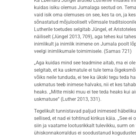
Ka Eberhard Jüngel arutleb Lutherile viidates in
kuidas isiku olemus Jumalaga seotud on. Tema ki
vaid isik oma olemuses on see, kes ta on, ja kes 
sõnastatud mõjulooliselt võimsale traditsioonile
Lutherile toetudes selgitab Jüngel, et Aristotel
näiliselt (Jüngel 2013, 709), aga tehes kui tah
inimlikult ja inimlik inimene on Jumala poolt lõp
veelgi inimlikumale toimimisele. (Samas 721)
„Aga kuidas mind see teadmine aitab, ma ei ole 
selgitab, et ka uskmatule ei tule tema õigeksmõ
võiks neile tunduda, ei tee ka ükski tegu teda h
uskmatus teeb inimese halvaks, nii et kes taha
heaks. „Mitte miski muu ei tee teda heaks kui ai
uskmatuse“ (Luther 2013, 331).
Tegelikult tunnistavad paljud inimesed häbelikul
sellised, et nad ei tohtinud kirikus käia. „See
siin ja vaatame lootusrikkalt tulevikku, surm o
ühiskonnakorraldus ei soodustanud kogudustes 