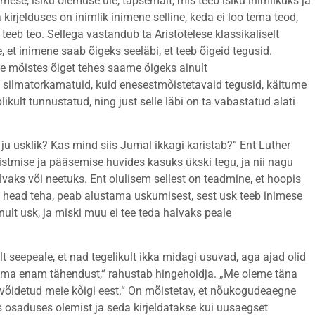
imese, isiku olemuse üle, täpsemalt, mis teeb isiku inimlikuks ja
rjelduses on inimlik inimene selline, keda ei loo tema teod,
teeb teo. Sellega vastandub ta Aristotelese klassikaliselt
, et inimene saab õigeks seeläbi, et teeb õigeid tegusid.
ese mõistes õiget tehes saame õigeks ainult
es silmatorkamatuid, kuid enesestmõistetavaid tegusid, käitume
likult tunnustatud, ning just selle läbi on ta vabastatud alati
ju usklik? Kas mind siis Jumal ikkagi karistab?“ Ent Luther
istmise ja pääsemise huvides kasuks ükski tegu, ja nii nagu
alvaks või neetuks. Ent olulisem sellest on teadmine, et hoopis
b head teha, peab alustama uskumisest, sest usk teeb inimese
nult usk, ja miski muu ei tee teda halvaks peale
t seepeale, et nad tegelikult ikka midagi usuvad, aga ajad olid
 ei oma enam tähendust,“ rahustab hingehoidja. „Me oleme täna
n võidetud meie kõigi eest.“ On mõistetav, et nõukogudeaegne
osaduses olemist ja seda kirjeldatakse kui uusaegset