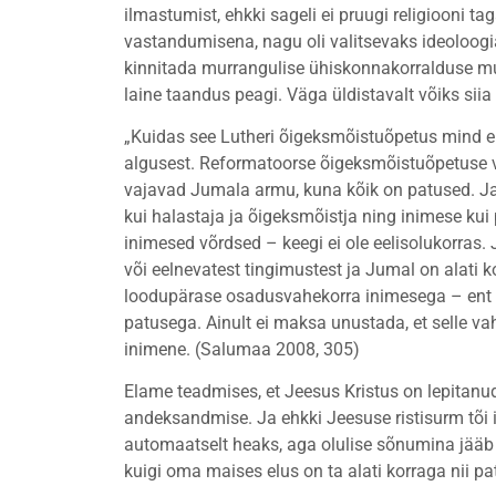
ilmastumist, ehkki sageli ei pruugi religiooni t
vastandumisena, nagu oli valitsevaks ideoloogia
kinnitada murrangulise ühiskonnakorralduse muut
laine taandus peagi. Väga üldistavalt võiks siia
„Kuidas see Lutheri õigeksmõistuõpetus mind 
algusest. Reformatoorse õigeksmõistuõpetuse va
vajavad Jumala armu, kuna kõik on patused. Ja
kui halastaja ja õigeksmõistja ning inimese ku
inimesed võrdsed – keegi ei ole eelisolukorras
või eelnevatest tingimustest ja Jumal on alati 
loodupärase osadusvahekorra inimesega – ent 
patusega. Ainult ei maksa unustada, et selle va
inimene. (Salumaa 2008, 305)
Elame teadmises, et Jeesus Kristus on lepitanu
andeksandmise. Ja ehkki Jeesuse ristisurm tõi 
automaatselt heaks, aga olulise sõnumina jääb
kuigi oma maises elus on ta alati korraga nii 