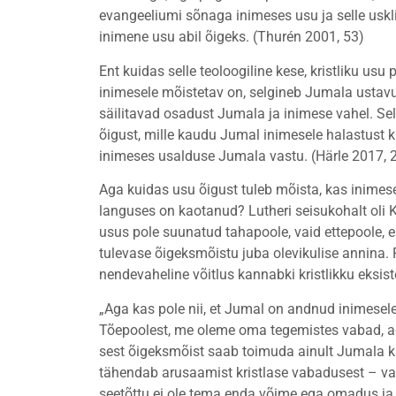
evangeeliumi sõnaga inimeses usu ja selle uskl
inimene usu abil õigeks. (Thurén 2001, 53)
Ent kuidas selle teoloogiline kese, kristliku u
inimesele mõistetav on, selgineb Jumala ustav
säilitavad osadust Jumala ja inimese vahel. Se
õigust, mille kaudu Jumal inimesele halastust 
inimeses usalduse Jumala vastu. (Härle 2017,
Aga kuidas usu õigust tuleb mõista, kas inimes
languses on kaotanud? Lutheri seisukohalt oli K
usus pole suunatud tahapoole, vaid ettepoole, 
tulevase õigeksmõistu juba olevikulise annina. 
nendevaheline võitlus kannabki kristlikku eks
„Aga kas pole nii, et Jumal on andnud inimesele
Tõepoolest, me oleme oma tegemistes vabad, ag
sest õigeksmõist saab toimuda ainult Jumala ka
tähendab arusaamist kristlase vabadusest – va
seetõttu ei ole tema enda võime ega omadus ja n