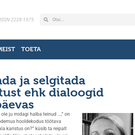
ISSN 2228-1975
MEIST
TOETA
ada ja selgitada
ust ehk dialoogid
päevas
ole ju midagi halba teinud …,“ on
tõdemus hooldekodus töötava
a karistus on?“ küsib ta reipalt