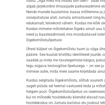
vastu. „Aga miks ma muidu siin olen?“ saab ring j
algab järjekordne ilmaasjade paikaseadmine elu
Nende murede kuulamine, kaasa mõtlemine ja j
sissejuhatuse alati Jumala armastusest ning k
edukamalt, teinekord vähem. Kuidas me kõik o
Kuidas inimene mõistetakse õigeks ainult usu l
need ju baasteadmised, mis moodustavad luterlik
õigeksmõistuõpetuse.
Ühest küljest on õigeksmõistu tuum ju väga üh
pääste. See kuulub kristliku identiteedi juurde,
saadab ja mida me tavategemiste käigus, patuste
tegu sügava teoloogilise õpetusega – on see ju
inimese suhe, mida meie saame kirjeldada ainul
Kuidas selgitada õigeksmõistu, sõltub suuresti a
sageli püüda sel teemal vastuseid leida ja mõiste
helgem pool. Õigeksmõistuõpetus on iseenesest t
kui nii mõnedki hooldekodu kliendid elavad ru
hooldekodus on Jumala karistus elu jooksul teh