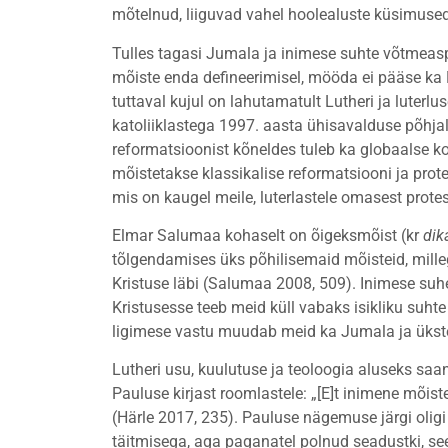
mõtelnud, liiguvad vahel hoolealuste küsimuse
Tulles tagasi Jumala ja inimese suhte võtmeasp
mõiste enda defineerimisel, mööda ei pääse ka 
tuttaval kujul on lahutamatult Lutheri ja luter
katoliiklastega 1997. aasta ühisavalduse põhjal
reformatsioonist kõneldes tuleb ka globaalse ko
mõistetakse klassikalise reformatsiooni ja protes
mis on kaugel meile, luterlastele omasest pro
Elmar Salumaa kohaselt on õigeksmõist (kr
dik
tõlgendamises üks põhilisemaid mõisteid, mill
Kristuse läbi (Salumaa 2008, 509). Inimese suhe
Kristusesse teeb meid küll vabaks isikliku suht
ligimese vastu muudab meid ka Jumala ja ükste
Lutheri usu, kuulutuse ja teoloogia aluseks sa
Pauluse kirjast roomlastele: „[E]t inimene mõis
(Härle 2017, 235). Pauluse nägemuse järgi olig
täitmisega, aga paganatel polnud seadustki, see