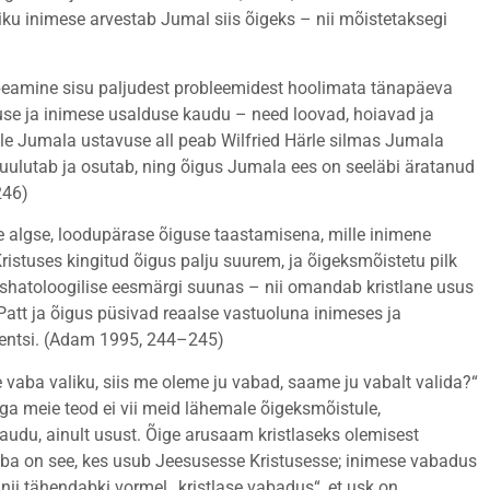
iku inimese arvestab Jumal siis õigeks – nii mõistetaksegi
su peamine sisu paljudest probleemidest hoolimata tänapäeva
use ja inimese usalduse kaudu – need loovad, hoiavad ja
lle Jumala ustavuse all peab Wilfried Härle silmas Jumala
kuulutab ja osutab, ning õigus Jumala ees on seeläbi äratanud
 246)
e algse, loodupärase õiguse taastamisena, mille inimene
ristuses kingitud õigus palju suurem, ja õigeksmõistetu pilk
eshatoloogilise eesmärgi suunas – nii omandab kristlane usus
Patt ja õigus püsivad reaalse vastuoluna inimeses ja
istentsi. (Adam 1995, 244–245)
 vaba valiku, siis me oleme ju vabad, saame ju vabalt valida?“
a meie teod ei vii meid lähemale õigeksmõistule,
udu, ainult usust. Õige arusaam kristlaseks olemisest
ba on see, kes usub Jeesusesse Kristusesse; inimese vabadus
ii tähendabki vormel „kristlase vabadus“, et usk
on