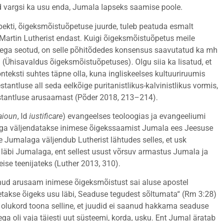
d vargsi ka usu enda, Jumala lapseks saamise poole.
ekti, õigeksmõistuõpetuse juurde, tuleb peatuda esmalt
Martin Lutherist endast. Kuigi õigeksmõistuõpetus meile
lusega seotud, on selle põhitõdedes konsensus saavutatud ka mh
 (Ühisavaldus õigeksmõistuõpetuses). Olgu siia ka lisatud, et
nteksti suhtes täpne olla, kuna ingliskeelses kultuuriruumis
tantluse all seda eelkõige puritanistlikus-kalvinistlikus vormis,
testantluse arusaamast (Põder 2018, 213–214).
aioun
, ld
iustificare
) evangeelses teoloogias ja evangeeliumi
ega väljendatakse inimese õigekssaamist Jumala ees Jeesuse
 Jumalaga väljendub Lutherist lähtudes selles, et usk
e läbi Jumalaga, ent sellest usust võrsuv armastus Jumala ja
ise teenijateks (Luther 2013, 310).
anud arusaam inimese õigeksmõistust sai aluse apostel
tetakse õigeks usu läbi, Seaduse tegudest sõltumata“ (Rm 3:28)
i olukord toona selline, et juudid ei saanud hakkama seaduse
ga oli vaja täiesti uut süsteemi, korda, usku. Ent Jumal äratab