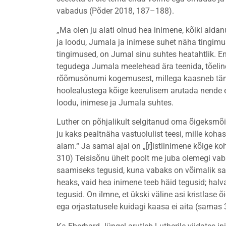
vabadus (Põder 2018, 187–188).
„Ma olen ju alati olnud hea inimene, kõiki aida
ja loodu, Jumala ja inimese suhet näha tingimu
tingimused, on Jumal sinu suhtes heatahtlik. En
tegudega Jumala meelehead ära teenida, tõelin
rõõmusõnumi kogemusest, millega kaasneb tän
hoolealustega kõige keerulisem arutada nende 
loodu, inimese ja Jumala suhtes.
Luther on põhjalikult selgitanud oma õigeksmõ
ju kaks pealtnäha vastuolulist teesi, mille kohas
alam.“ Ja samal ajal on „[r]istiinimene kõige ko
310) Teisisõnu ühelt poolt me juba olemegi vaba
saamiseks tegusid, kuna vabaks on võimalik saad
heaks, vaid hea inimene teeb häid tegusid; halv
tegusid. On ilmne, et ükski väline asi kristlas
ega orjastatusele kuidagi kaasa ei aita (samas 