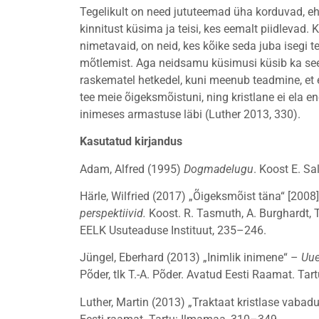
Tegelikult on need jututeemad üha korduvad, eh
kinnitust küsima ja teisi, kes eemalt piidlevad. 
nimetavaid, on neid, kes kõike seda juba isegi 
mõtlemist. Aga neidsamu küsimusi küsib ka sees
raskematel hetkedel, kuni meenub teadmine, et
tee meie õigeksmõistuni, ning kristlane ei ela e
inimeses armastuse läbi (Luther 2013, 330).
Kasutatud kirjandus
Adam, Alfred (1995)
Dogmadelugu
. Koost E. Sa
Härle, Wilfried (2017) „Õigeksmõist täna“ [2008
perspektiivid.
Koost. R. Tasmuth, A. Burghardt, T
EELK Usuteaduse Instituut, 235–246.
Jüngel, Eberhard (2013) „Inimlik inimene“ –
Uue
Põder, tlk T.-A. Põder. Avatud Eesti Raamat. T
Luther, Martin (2013) „Traktaat kristlase vabadu