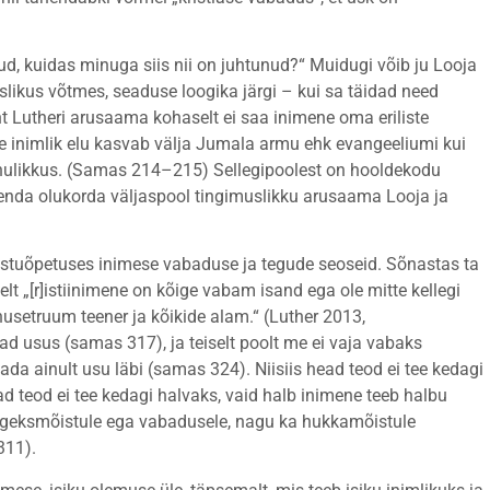
nud, kuidas minuga siis nii on juhtunud?“ Muidugi võib ju Looja
slikus võtmes, seaduse loogika järgi – kui sa täidad need
t Lutheri arusaama kohaselt ei saa inimene oma eriliste
e inimlik elu kasvab välja Jumala armu ehk evangeeliumi kui
ulikkus. (Samas 214–215) Sellegipoolest on hooldekodu
enda olukorda väljaspool tingimuslikku arusaama Looja ja
istuõpetuses inimese vabaduse ja tegude seoseid. Sõnastas ta
elt „[r]istiinimene on kõige vabam isand ega ole mitte kellegi
husetruum teener ja kõikide alam.“ (Luther 2013,
d usus (samas 317), ja teiselt poolt me ei vaja vabaks
a ainult usu läbi (samas 324). Niisiis head teod ei tee kedagi
ad teod ei tee kedagi halvaks, vaid halb inimene teeb halbu
e õigeksmõistule ega vabadusele, nagu ka hukkamõistule
311).