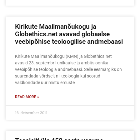
Kirikute Maailmanõukogu ja
Globethics.net avavad globaalse
veebipõhise teoloogilise andmebaasi
Kirikute Maailmanõukogu (KMN) ja Globethics.net
avasid 23. septembril unikaalse ja ambitsioonika
veebipõhise teoloogia andmebaasi. Selle eesmärgiks on
suurendada võrdselt nii teoloogia kui seotud
valdkondade uurimistulemuste
READ MORE »
16. detsember 2011