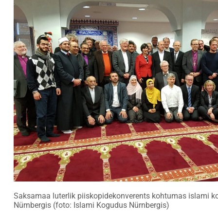
Saksamaa luterlik piiskopidekonverents kohtumas islami 
Nürnbergis (foto: Islami Kogudus Nürnbergis)