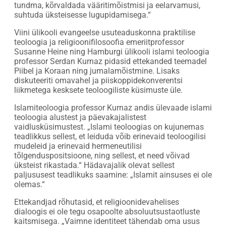
tundma, kõrvaldada vääritimõistmisi ja eelarvamusi,
suhtuda üksteisesse lugupidamisega.“
Viini ülikooli evangeelse usuteaduskonna praktilise
teoloogia ja religioonifilosoofia emeriitprofessor
Susanne Heine ning Hamburgi ülikooli islami teoloogia
professor Serdan Kurnaz pidasid ettekanded teemadel
Piibel ja Koraan ning jumalamõistmine. Lisaks
diskuteeriti omavahel ja piiskoppidekonverentsi
liikmetega kesksete teoloogiliste küsimuste üle.
Islamiteoloogia professor Kurnaz andis ülevaade islami
teoloogia alustest ja päevakajalistest
vaidlusküsimustest. „Islami teoloogias on kujunemas
teadlikkus sellest, et leiduda võib erinevaid teoloogilisi
mudeleid ja erinevaid hermeneutilisi
tõlgenduspositsioone, ning sellest, et need võivad
üksteist rikastada.“ Hädavajalik olevat sellest
paljususest teadlikuks saamine: „Islamit ainsuses ei ole
olemas.“
Ettekandjad rõhutasid, et religioonidevahelises
dialoogis ei ole tegu osapoolte absoluutsustaotluste
kaitsmisega. „Vaimne identiteet tähendab oma usus