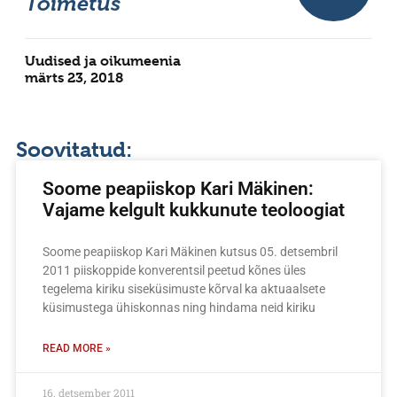
Toimetus
Uudised ja oikumeenia
märts 23, 2018
Soovitatud:
Soome peapiiskop Kari Mäkinen:
Vajame kelgult kukkunute teoloogiat
Soome peapiiskop Kari Mäkinen kutsus 05. detsembril
2011 piiskoppide konverentsil peetud kõnes üles
tegelema kiriku siseküsimuste kõrval ka aktuaalsete
küsimustega ühiskonnas ning hindama neid kiriku
READ MORE »
16. detsember 2011