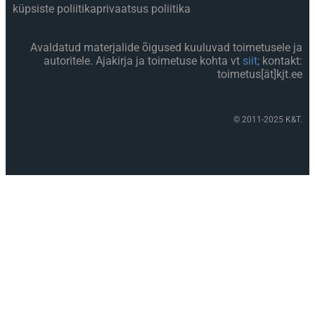
küpsiste poliitika
privaatsus poliitika
Avaldatud materjalide õigused kuuluvad toimetusele ja
autoritele. Ajakirja ja toimetuse kohta vt
siit;
kontakt:
toimetus[ät]kjt.ee
© 2011-2025 K&T.