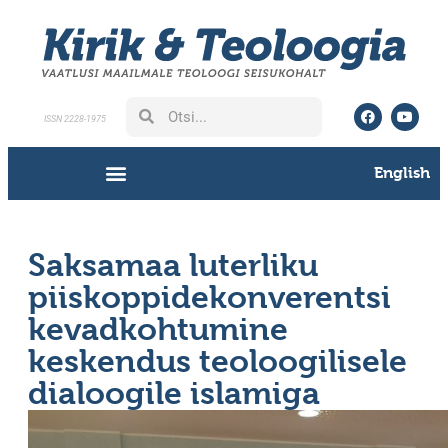
ISSN 2228-1975
English
Saksamaa luterliku
piiskoppidekonverentsi
kevadkohtumine
keskendus teoloogilisele
dialoogile islamiga