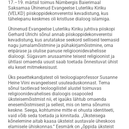
17.–19. märtsil toimus Nürnbergis Baierimaal
Saksamaa Ühinenud Evangeelse Luterliku Kiriku
(VELKD) piiskoppidekonverentsi kevadistung, kus
tähelepanu keskmes oli kristluse dialoog islamiga.
Ühinenud Evangeelse Luterliku Kiriku juhtiva piiskopi
Gerhard Ulrichi sõnul annab piiskoppidekonverentsi
kevadistung, kus arutatakse seekord selliseid teemasid
nagu jumalamõistmine ja pühakirjamõistmine, oma
eripärase ja olulise panuse religioonidevahelisse
dialoogi. Sügavam arusaamine teisest religioonist ja
ühtlasi omaenda usust saab toetada õnnestuvat ühist
elu keset mitmekesisust.
Üks peaettekandjatest oli teoloogiaprofessor Susanne
Heine Viini evangeelsest usuteaduskonnast. Tema
sõnul taotlevad teoloogilistel alustel toimuvas
religioonidevahelises dialoogis osapooled
üksteisemõistmist nii, et igaüks lähtub omaenda
enesemõistmisest ja sellest, mis on tema sõnumis
keskne. Seega, kohtumine mitte ei ohusta identiteeti,
vaid võib seda toetada ja kinnitada. „Üksteisega
kõnelemine aitab kaasa üksteist austavale üheskoos
elamisele ühiskonnas.“ Eesmärk on „õppida üksteist