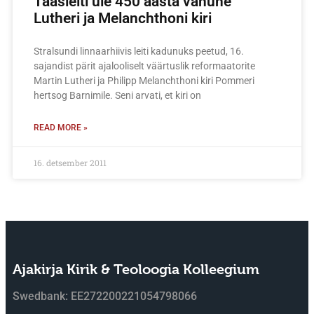
Taasleiti üle 450 aasta vanune
Lutheri ja Melanchthoni kiri
Stralsundi linnaarhiivis leiti kadunuks peetud, 16.
sajandist pärit ajalooliselt väärtuslik reformaatorite
Martin Lutheri ja Philipp Melanchthoni kiri Pommeri
hertsog Barnimile. Seni arvati, et kiri on
READ MORE »
16. detsember 2011
Ajakirja Kirik & Teoloogia Kolleegium
Swedbank: EE272200221054798066