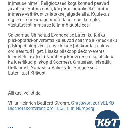
inimsuse nimel. Religioossed kogukonnad peavad
„avalikult võtma sõna, kui jumalanäoliseks loodud
inimese väärikust tallatakse jalgade alla. Kuulekus
riigile ei tohi kunagi muutuda ülimuslikumaks
vastutusest inimsuse ja inimõiguste ees.“
Saksamaa Ühinenud Evangeelse Luterliku Kiriku
piiskoppidekonverentsi kuuluvad seitsme liikmeskiriku
piiskopid ning veel kuus kirikute juhtkonda kuuluvat
ordineeritud liiget. Lisaks piiskoppidekonverentsi
liikmetele osalesid Nürnbergi konverentsil külalistena
ka luterlikud piiskopid Soomest, Gruusiast, Islandilt,
Hollandist, Norrast ja Välis-Läti Evangeelsest
Luterlikust Kirikust.
Allikas: velkd.de
Vt ka Heinrich Bedford-Strohm,
Grusswort zur VELKD-
Bischofskonferenz am 18.3.18 in Nürnberg
.