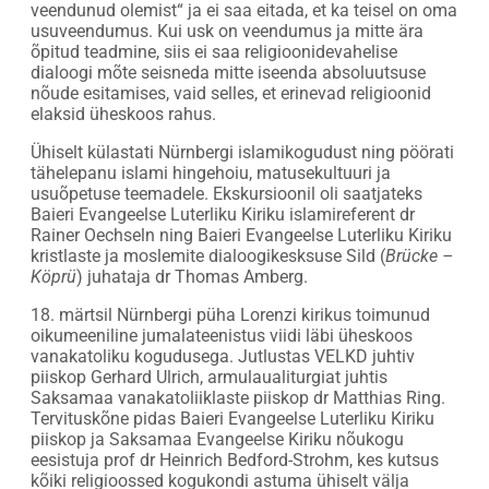
veendunud olemist“ ja ei saa eitada, et ka teisel on oma
usuveendumus. Kui usk on veendumus ja mitte ära
õpitud teadmine, siis ei saa religioonidevahelise
dialoogi mõte seisneda mitte iseenda absoluutsuse
nõude esitamises, vaid selles, et erinevad religioonid
elaksid üheskoos rahus.
Ühiselt külastati Nürnbergi islamikogudust ning pöörati
tähelepanu islami hingehoiu, matusekultuuri ja
usuõpetuse teemadele. Ekskursioonil oli saatjateks
Baieri Evangeelse Luterliku Kiriku islamireferent dr
Rainer Oechseln ning Baieri Evangeelse Luterliku Kiriku
kristlaste ja moslemite dialoogikesksuse Sild (
Brücke –
Köprü
) juhataja dr Thomas Amberg.
18. märtsil Nürnbergi püha Lorenzi kirikus toimunud
oikumeeniline jumalateenistus viidi läbi üheskoos
vanakatoliku kogudusega. Jutlustas VELKD juhtiv
piiskop Gerhard Ulrich, armulaualiturgiat juhtis
Saksamaa vanakatoliiklaste piiskop dr Matthias Ring.
Tervituskõne pidas Baieri Evangeelse Luterliku Kiriku
piiskop ja Saksamaa Evangeelse Kiriku nõukogu
eesistuja prof dr Heinrich Bedford-Strohm, kes kutsus
kõiki religioossed kogukondi astuma ühiselt välja