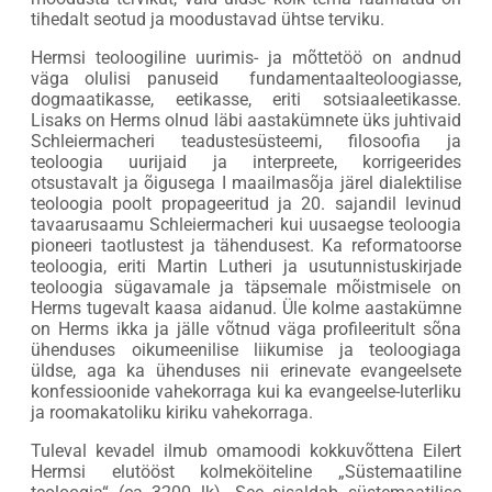
tihedalt seotud ja moodustavad ühtse terviku.
Hermsi teoloogiline uurimis- ja mõttetöö on andnud
väga olulisi panuseid fundamentaalteoloogiasse,
dogmaatikasse, eetikasse, eriti sotsiaaleetikasse.
Lisaks on Herms olnud läbi aastakümnete üks juhtivaid
Schleiermacheri teadustesüsteemi, filosoofia ja
teoloogia uurijaid ja interpreete, korrigeerides
otsustavalt ja õigusega I maailmasõja järel dialektilise
teoloogia poolt propageeritud ja 20. sajandil levinud
tavaarusaamu Schleiermacheri kui uusaegse teoloogia
pioneeri taotlustest ja tähendusest. Ka reformatoorse
teoloogia, eriti Martin Lutheri ja usutunnistuskirjade
teoloogia sügavamale ja täpsemale mõistmisele on
Herms tugevalt kaasa aidanud. Üle kolme aastakümne
on Herms ikka ja jälle võtnud väga profileeritult sõna
ühenduses oikumeenilise liikumise ja teoloogiaga
üldse, aga ka ühenduses nii erinevate evangeelsete
konfessioonide vahekorraga kui ka evangeelse-luterliku
ja roomakatoliku kiriku vahekorraga.
Tuleval kevadel ilmub omamoodi kokkuvõttena Eilert
Hermsi elutööst kolmeköiteline „Süstemaatiline