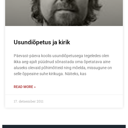
Usundiõpetus ja kirik
Päevast-päeva koolis usundiõpetusega tegeledes olen
ikka aeg-ajalt püüdnud sõnastada oma õpetatava aine
aluseks olevaid põhimõtteid ning mõelda, missugune on
selle õppeaine suhe kirikuga. Näiteks, kas
READ MORE »
17. detsember 2011