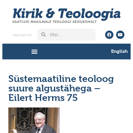
ISSN 2228-1975
English
Süstemaatiline teoloog
suure algustähega –
Eilert Herms 75