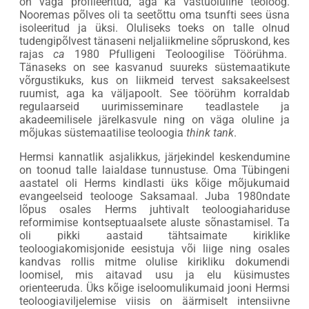
on väga profileeritud, aga ka vastuoluline teoloog.
Nooremas põlves oli ta seetõttu oma tsunfti sees üsna
isoleeritud ja üksi. Oluliseks toeks on talle olnud
tudengipõlvest tänaseni neljaliikmeline sõpruskond, kes
rajas
ca
1980 Pfulligeni Teoloogilise Töörühma.
Tänaseks on see kasvanud suureks süstemaatikute
võrgustikuks, kus on liikmeid tervest saksakeelsest
ruumist, aga ka väljapoolt. See töörühm korraldab
regulaarseid uurimisseminare teadlastele ja
akadeemilisele järelkasvule ning on väga oluline ja
mõjukas süstemaatilise teoloogia
think tank
.
Hermsi kannatlik asjalikkus, järjekindel keskendumine
on toonud talle laialdase tunnustuse. Oma Tübingeni
aastatel oli Herms kindlasti üks kõige mõjukumaid
evangeelseid teolooge Saksamaal. Juba 1980ndate
lõpus osales Herms juhtivalt teoloogiahariduse
reformimise kontseptuaalsete aluste sõnastamisel. Ta
oli pikki aastaid tähtsaimate kiriklike
teoloogiakomisjonide eesistuja või liige ning osales
kandvas rollis mitme olulise kirikliku dokumendi
loomisel, mis aitavad usu ja elu küsimustes
orienteeruda. Üks kõige iseloomulikumaid jooni Hermsi
teoloogiaviljelemise viisis on äärmiselt intensiivne