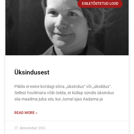
ESILETÕSTETUD LOOD
Üksindusest
Piiblis ei esine kordagi sõna „üksindus“ või „üksildus“.
Sellest hoolimata võib öelda, et küllap sündis üksindus
siia maailma juba siis, kui Jumal ajas Aadama ja
READ MORE »
17. detsember 2011