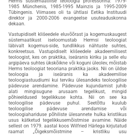
Herms süstemaatilise teoloogia professorina: 1979-
1985 Münchenis, 1985-1995 Mainzis ja 1995-2009
Tübingenis. Viimases oli ta ühtlasi Eetika Instituudi
direktor ja 2000-2006 evangeelse usuteaduskonna
dekaan.
Vastupidiselt klišeedele eluvõõrast ja kogemuskaugest
süstemaatikust iseloomustab Hermsi teoloogiat
läbivalt kogemus-side, tundlikkus nähtuste suhtes,
konkreetsus. Vastupidiselt klišeedele akadeemilisest
teoloogist, kes on praktika, iseäranis kiriku ja selle elu
argipäeva suhtes ükskõikne või koguni üleolev, mõistab
Herms teoloogiat teooriana praktika jaoks. Nii on üldse
teoloogia ja iseäranis ka akadeemilise
teoloogiastuudiumi kui terviku ülesandeks teoloogilise
pädevuse arendamine. Pädevuse kujundamist juhib
alati mingisugune arusaam tegelikust, mingid
põhieeldused tegelikkuse kohta. Nii on see ka
teoloogilise pädevuse puhul. Seetõttu kuulub
teoloogilise pädevuse arendamise või
teoloogiahariduse põhiliste ülesannete hulka kristlikus
usus kätketud tegelikkusemõistmise avamine. Näide
sellest on 1979. aastal koos Wilfried Härlega kirjutatud
raamat „Õigeksmõistmine – kristliku usu