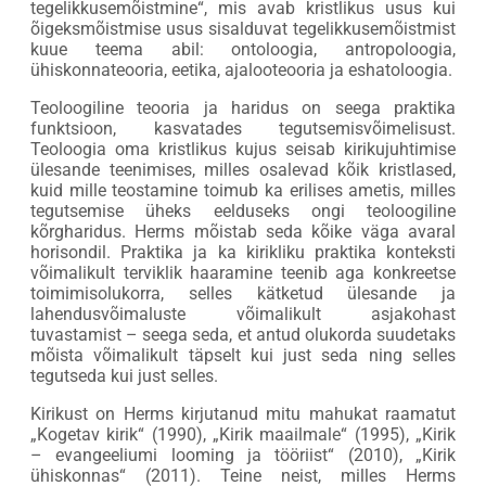
tegelikkusemõistmine“, mis avab kristlikus usus kui
õigeksmõistmise usus sisalduvat tegelikkusemõistmist
kuue teema abil: ontoloogia, antropoloogia,
ühiskonnateooria, eetika, ajalooteooria ja eshatoloogia.
Teoloogiline teooria ja haridus on seega praktika
funktsioon, kasvatades tegutsemisvõimelisust.
Teoloogia oma kristlikus kujus seisab kirikujuhtimise
ülesande teenimises, milles osalevad kõik kristlased,
kuid mille teostamine toimub ka erilises ametis, milles
tegutsemise üheks eelduseks ongi teoloogiline
kõrgharidus. Herms mõistab seda kõike väga avaral
horisondil. Praktika ja ka kirikliku praktika konteksti
võimalikult terviklik haaramine teenib aga konkreetse
toimimisolukorra, selles kätketud ülesande ja
lahendusvõimaluste võimalikult asjakohast
tuvastamist – seega seda, et antud olukorda suudetaks
mõista võimalikult täpselt kui just seda ning selles
tegutseda kui just selles.
Kirikust on Herms kirjutanud mitu mahukat raamatut
„Kogetav kirik“ (1990), „Kirik maailmale“ (1995), „Kirik
– evangeeliumi looming ja tööriist“ (2010), „Kirik
ühiskonnas“ (2011). Teine neist, milles Herms