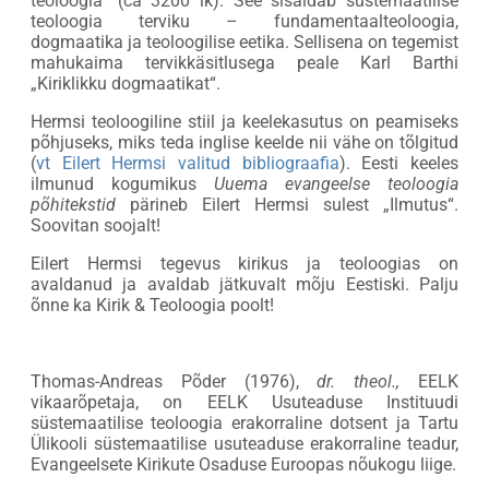
teoloogia“ (ca 3200 lk). See sisaldab süstemaatilise
teoloogia terviku – fundamentaalteoloogia,
dogmaatika ja teoloogilise eetika. Sellisena on tegemist
mahukaima tervikkäsitlusega peale Karl Barthi
„Kiriklikku dogmaatikat“.
Hermsi teoloogiline stiil ja keelekasutus on peamiseks
põhjuseks, miks teda inglise keelde nii vähe on tõlgitud
(
vt Eilert Hermsi valitud bibliograafia
). Eesti keeles
ilmunud kogumikus
Uuema evangeelse teoloogia
põhitekstid
pärineb Eilert Hermsi sulest „Ilmutus“.
Soovitan soojalt!
Eilert Hermsi tegevus kirikus ja teoloogias on
avaldanud ja avaldab jätkuvalt mõju Eestiski. Palju
õnne ka Kirik & Teoloogia poolt!
Thomas-Andreas Põder (1976),
dr. theol.,
EELK
vikaarõpetaja, on EELK Usuteaduse Instituudi
süstemaatilise teoloogia erakorraline dotsent ja Tartu
Ülikooli süstemaatilise usuteaduse erakorraline teadur,
Evangeelsete Kirikute Osaduse Euroopas nõukogu liige.