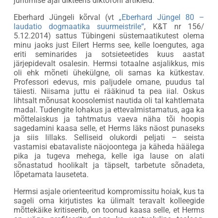
juhtimise ajal dikteeris diktofoni artikleid.
Eberhard Jüngeli kõrval (vt
„Eberhard Jüngel 80 –
laudatio dogmaatika suurmeistrile“
, K&T nr 156/
5.12.2014) sattus Tübingeni süstemaatikutest olema
minu jaoks just Eilert Herms see, kelle loengutes, aga
eriti seminarides ja sotsieteetides kuus aastat
järjepidevalt osalesin. Hermsi totaalne asjalikkus, mis
oli ehk mõneti ühekülgne, oli samas ka kütkestav.
Professori edevus, mis paljudele omane, puudus tal
täiesti. Niisama juttu ei rääkinud ta pea iial. Oskus
lihtsalt mõnusat koosolemist nautida oli tal kahtlemata
madal. Tudengite lohakus ja ettevalmistamatus, aga ka
mõttelaiskus ja tahtmatus vaeva näha tõi hoopis
sagedamini kaasa selle, et Herms läks näost punaseks
ja siis lillaks. Selliseid olukordi peljati – seista
vastamisi ebatavaliste näojoontega ja käheda häälega
pika ja tugeva mehega, kelle iga lause on alati
sõnastatud hoolikalt ja täpselt, tarbetute sõnadeta,
lõpetamata lauseteta.
Hermsi asjale orienteeritud kompromissitu hoiak, kus ta
sageli oma kirjutistes ka ülimalt teravalt kolleegide
mõttekäike kritiseerib, on toonud kaasa selle, et Herms