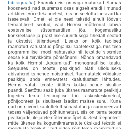
bibliograafia
). Enamik neist on väga mahukad. Samas
koosnevad nad suuremas osas algselt eraldi ilmunud
artiklitest või ettekannetest, mis on seetõttu loetavad ka
iseseisvalt. Ometi ei ole need tekstid ainult lõdvalt
temaatiliselt seotud, vaid Hermsi mõtlemist läbiva
ebatavalise süstemaatilise jõu, kogemusliku
konkreetsuse ja praktilise suunitlusega tihedalt seotud
ja üksteist täiendavad. Lisaks on kõik taolised
raamatud varustatud põhjaliku saatetekstiga, mis teeb
programmilisel moel nähtavaks nii tekstide sisemise
seose kui tervikköite põhisõnumi. Nõnda omandavad
ka kõik Hermsi „kogumikud“ monograafilise kaalu.
Seejuures on teoste pealkirjad alati ülioluliseks
abivahendiks nende mõistmisel. Raamatutele võidakse
pealkirju anda erinevatest kaalutlustest lähtudes.
Herms võtab teoste tiitlites kokku nende sisulise
puändi. Seetõttu saab juba üksnes raamatute pealkirju
lugedes tema teoloogilise töö raskuskeskmetest,
põhijoontest ja sisulisest laadist maitse suhu. Kuna
nad on niivõrd kaalutletult sõnastatud ja summeerivad
teoses väljenduvad põhitunnetust, siis on tema teoste
pealkirjade üle järelemõtlemine õpetlik. Sest tõepoolest:
mitte üksnes ka kogumikraamatute üksikud tekstid ei
moodusta tervikut, vaid üldse kõik tema raamatud on