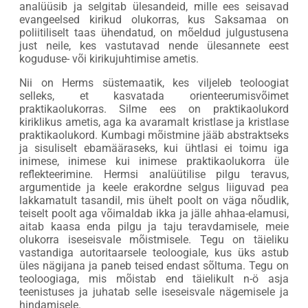
analüüsib ja selgitab ülesandeid, mille ees seisavad
evangeelsed kirikud olukorras, kus Saksamaa on
poliitiliselt taas ühendatud, on mõeldud julgustusena
just neile, kes vastutavad nende ülesannete eest
koguduse- või kirikujuhtimise ametis.
Nii on Herms süstemaatik, kes viljeleb teoloogiat
selleks, et kasvatada orienteerumisvõimet
praktikaolukorras. Silme ees on praktikaolukord
kiriklikus ametis, aga ka avaramalt kristlase ja kristlase
praktikaolukord. Kumbagi mõistmine jääb abstraktseks
ja sisuliselt ebamääraseks, kui ühtlasi ei toimu iga
inimese, inimese kui inimese praktikaolukorra üle
reflekteerimine. Hermsi analüütilise pilgu teravus,
argumentide ja keele erakordne selgus liiguvad pea
lakkamatult tasandil, mis ühelt poolt on väga nõudlik,
teiselt poolt aga võimaldab ikka ja jälle ahhaa-elamusi,
aitab kaasa enda pilgu ja taju teravdamisele, meie
olukorra iseseisvale mõistmisele. Tegu on täieliku
vastandiga autoritaarsele teoloogiale, kus üks astub
üles nägijana ja paneb teised endast sõltuma. Tegu on
teoloogiaga, mis mõistab end täielikult n-ö asja
teenistuses ja juhatab selle iseseisvale nägemisele ja
hindamisele.