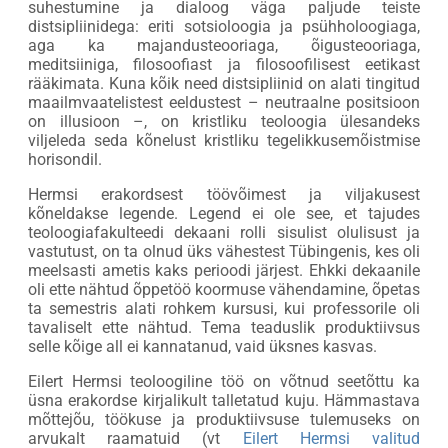
suhestumine ja dialoog väga paljude teiste
distsipliinidega: eriti sotsioloogia ja psühholoogiaga,
aga ka majandusteooriaga, õigusteooriaga,
meditsiiniga, filosoofiast ja filosoofilisest eetikast
rääkimata. Kuna kõik need distsipliinid on alati tingitud
maailmvaatelistest eeldustest – neutraalne positsioon
on illusioon –, on kristliku teoloogia ülesandeks
viljeleda seda kõnelust kristliku tegelikkusemõistmise
horisondil.
Hermsi erakordsest töövõimest ja viljakusest
kõneldakse legende. Legend ei ole see, et tajudes
teoloogiafakulteedi dekaani rolli sisulist olulisust ja
vastutust, on ta olnud üks vähestest Tübingenis, kes oli
meelsasti ametis kaks perioodi järjest. Ehkki dekaanile
oli ette nähtud õppetöö koormuse vähendamine, õpetas
ta semestris alati rohkem kursusi, kui professorile oli
tavaliselt ette nähtud. Tema teaduslik produktiivsus
selle kõige all ei kannatanud, vaid üksnes kasvas.
Eilert Hermsi teoloogiline töö on võtnud seetõttu ka
üsna erakordse kirjalikult talletatud kuju. Hämmastava
mõttejõu, töökuse ja produktiivsuse tulemuseks on
arvukalt raamatuid (vt
Eilert Hermsi valitud