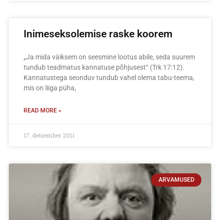
Inimeseksolemise raske koorem
„Ja mida väiksem on seesmine lootus abile, seda suurem
tundub teadmatus kannatuse põhjusest“ (Trk 17:12).
Kannatustega seonduv tundub vahel olema tabu-teema,
mis on liiga püha,
READ MORE »
17. detsember 2011
ARVAMUSED