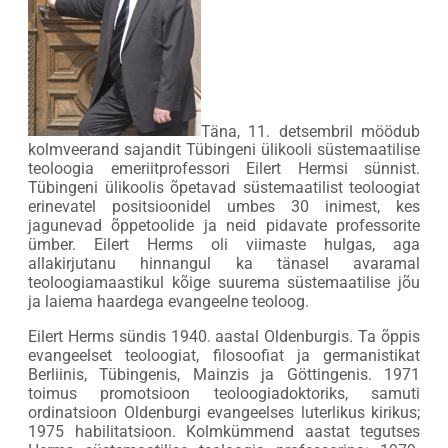
Täna, 11. detsembril möödub
kolmveerand sajandit Tübingeni ülikooli süstemaatilise
teoloogia emeriitprofessori Eilert Hermsi sünnist.
Tübingeni ülikoolis õpetavad süstemaatilist teoloogiat
erinevatel positsioonidel umbes 30 inimest, kes
jagunevad õppetoolide ja neid pidavate professorite
ümber. Eilert Herms oli viimaste hulgas, aga
allakirjutanu hinnangul ka tänasel avaramal
teoloogiamaastikul kõige suurema süstemaatilise jõu
ja laiema haardega evangeelne teoloog.
Eilert Herms sündis 1940. aastal Oldenburgis. Ta õppis
evangeelset teoloogiat, filosoofiat ja germanistikat
Berliinis, Tübingenis, Mainzis ja Göttingenis. 1971
toimus promotsioon teoloogiadoktoriks, samuti
ordinatsioon Oldenburgi evangeelses luterlikus kirikus;
1975 habilitatsioon. Kolmkümmend aastat tegutses