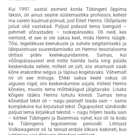
Kui 1997. aastal esimest korda Tübingeni õppima
läksin, oli ainus sealne süstemaatika professor, kellest
ma varem kuulnud polnud, just Eilert Herms. Üliõpilaste
jutud olid vastakad. Paljud pidasid tema loenguid –
pehmelt sõnastades – raskepäraseks. Oli neid, kes
nentisid, et see ei ole saksa keel, mida Herms räägib.
Tõsi, tegelikkuse keerukuste ja suhete selgitamiseks ja
läbipaistvuse suurendamiseks on Hermsi teoorialoome
ühtlasi pidev keelekujundamine. Samas, kui
võõrapärasusest end mitte häirida lasta ning püüda
keskenduda sellele, millest on jutt, siis enamasti saab
kõne erakordne selgus ja täpsus kogetavaks. Vähemalt
nii oli see minuga. Ehkki saksa keele oskus oli
alguses nigel, siis keskendumine asjale, millest Herms
kõneles, muutis tema mõttekäigud jälgitavaks. Lisaks
kõigele rääkis Herms tohutu kiiresti. Samas tema
kõneldud tekst oli – nagu peatselt teada sain – sama
kompleksne kui kirjutatud tekst. Õigupoolest sündisidki
paljud tema kirjalikud tekstid – nagu hiljem teada sain
– kiirteel Tübingeni ja Baierimaa vahel, kus oli ta kodu
ka Tübingenis tegutsemise perioodil. Lihtsast
Volkswagenist oli ta teinud endale liikuva kabineti, kus