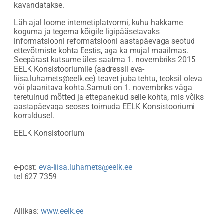
kavandatakse.
Lähiajal loome internetiplatvormi, kuhu hakkame
koguma ja tegema kõigile ligipääsetavaks
informatsiooni reformatsiooni aastapäevaga seotud
ettevõtmiste kohta Eestis, aga ka mujal maailmas.
Seepärast kutsume üles saatma 1. novembriks 2015
EELK Konsistooriumile (aadressil eva-
liisa.luhamets@eelk.ee) teavet juba tehtu, teoksil oleva
või plaanitava kohta.Samuti on 1. novembriks väga
teretulnud mõtted ja ettepanekud selle kohta, mis võiks
aastapäevaga seoses toimuda EELK Konsistooriumi
korraldusel.
EELK Konsistoorium
e-post:
eva-liisa.luhamets@eelk.ee
tel 627 7359
Allikas:
www.eelk.ee