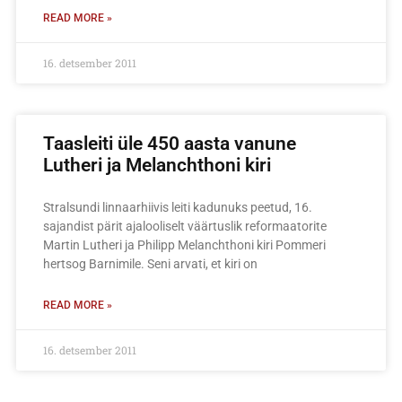
READ MORE »
16. detsember 2011
Taasleiti üle 450 aasta vanune
Lutheri ja Melanchthoni kiri
Stralsundi linnaarhiivis leiti kadunuks peetud, 16.
sajandist pärit ajalooliselt väärtuslik reformaatorite
Martin Lutheri ja Philipp Melanchthoni kiri Pommeri
hertsog Barnimile. Seni arvati, et kiri on
READ MORE »
16. detsember 2011