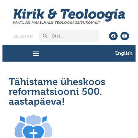
ISSN 2228-1975
English
Tähistame üheskoos
reformatsiooni 500.
aastapäeva!