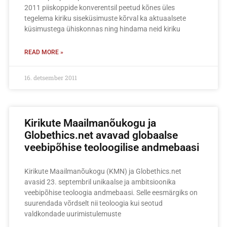
2011 piiskoppide konverentsil peetud kõnes üles
tegelema kiriku siseküsimuste kõrval ka aktuaalsete
küsimustega ühiskonnas ning hindama neid kiriku
READ MORE »
16. detsember 2011
Kirikute Maailmanõukogu ja
Globethics.net avavad globaalse
veebipõhise teoloogilise andmebaasi
Kirikute Maailmanõukogu (KMN) ja Globethics.net
avasid 23. septembril unikaalse ja ambitsioonika
veebipõhise teoloogia andmebaasi. Selle eesmärgiks on
suurendada võrdselt nii teoloogia kui seotud
valdkondade uurimistulemuste