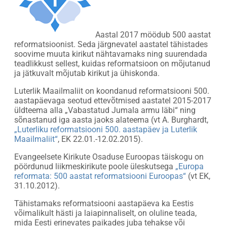
Aastal 2017 möödub 500 aastat
reformatsioonist. Seda järgnevatel aastatel tähistades
soovime muuta kirikut nähtavamaks ning suurendada
teadlikkust sellest, kuidas reformatsioon on mõjutanud
ja jätkuvalt mõjutab kirikut ja ühiskonda.
Luterlik Maailmaliit on koondanud reformatsiooni 500.
aastapäevaga seotud ettevõtmised aastatel 2015-2017
üldteema alla „Vabastatud Jumala armu läbi“ ning
sõnastanud iga aasta jaoks alateema (vt A. Burghardt,
„Luterliku reformatsiooni 500. aastapäev ja Luterlik
Maailmaliit“
, EK 22.01.-12.02.2015).
Evangeelsete Kirikute Osaduse Euroopas täiskogu on
pöördunud liikmeskirikute poole üleskutsega
„Europa
reformata: 500 aastat reformatsiooni Euroopas“
(vt EK,
31.10.2012).
Tähistamaks reformatsiooni aastapäeva ka Eestis
võimalikult hästi ja laiapinnaliselt, on oluline teada,
mida Eesti erinevates paikades juba tehakse või