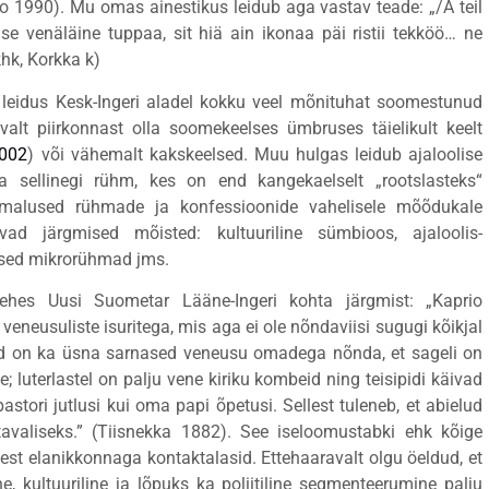
 1990). Mu omas ainestikus leidub aga vastav teade: „/A teil
se venäläine tuppaa, sit hiä ain ikonaa päi ristii tekköö… ne
khk, Korkka k)
leidus Kesk-Ingeri aladel kokku veel mõnituhat soomestunud
uvalt piirkonnast olla soomekeelses ümbruses täielikult keelt
002
) või vähemalt kakskeelsed. Muu hulgas leidub ajaloolise
 sellinegi rühm, kes on end kangekaelselt „rootslasteks“
õimalused rühmade ja konfessioonide vahelisele mõõdukale
avad järgmised mõisted: kultuuriline sümbioos, ajaloolis-
ilised mikrorühmad jms.
lehes Uusi Suometar Lääne-Ingeri kohta järgmist: „
Kaprio
veneusuliste isuritega, mis aga ei ole nõndaviisi sugugi kõikjal
mad on ka üsna sarnased veneusu omadega nõnda, et sageli on
; luterlastel on palju vene kiriku kombeid ning teisipidi käivad
ori jutlusi kui oma papi õpetusi. Sellest tuleneb, et abielud
valiseks.”
(Tiisnekka 1882). See iseloomustabki ehk kõige
stest elanikkonnaga kontaktalasid. Ettehaaravalt olgu öeldud, et
ne, kultuuriline ja lõpuks ka poliitiline segmenteerumine palju