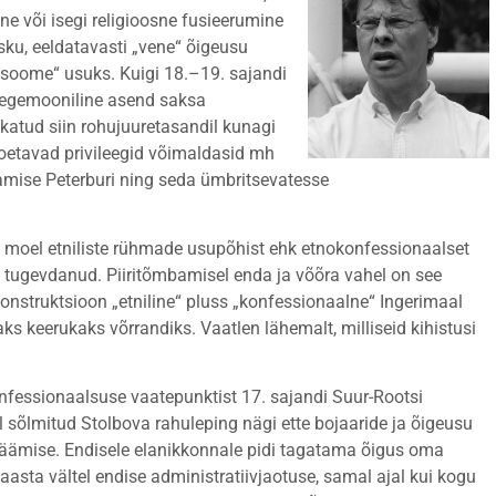
ne või isegi religioosne fusieerumine
sku, eeldatavasti „vene“ õigeusu
 „soome“ usuks. Kuigi 18.–19. sajandi
hegemooniline asend saksa
hakatud siin rohujuuretasandil kunagi
toetavad privileegid võimaldasid mh
mise Peterburi ning seda ümbritsevatesse
l moel etniliste rühmade usupõhist ehk etnokonfessionaalset
 tugevdanud. Piiritõmbamisel enda ja võõra vahel on see
onstruktsioon „etniline“ pluss „konfessionaalne“ Ingerimaal
ks keerukaks võrrandiks. Vaatlen lähemalt, milliseid kihistusi
onfessionaalsuse vaatepunktist 17. sajandi Suur-Rootsi
 sõlmitud Stolbova rahuleping nägi ette bojaaride ja õigeusu
jäämise. Endisele elanikkonnale pidi tagatama õigus oma
asta vältel endise administratiivjaotuse, samal ajal kui kogu