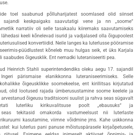
use.
gide toel saabunud põlluharijatest soomlased olid siinset
. sajandi keskpaigaks saavutatigi vene ja nn „soome“
metlik narratiiv oli selle tasakaalu kiiremaks saavutamiseks
 lähedasi keeli kõnelevad isurid ja vadjalased olla õigupoolest
uteriusulised konvertiidid. Neile langes ka luterlusse pööramise
seerimis-püüdlustest kõneleb muu hulgas seik, et üks Karjala
saabudes õigeusklik. Ent nemadki luteraniseeriti pea.
tud Heinrich Stahli superintendendiks oleku aegu 17. sajandil
Ingeri pärismaise elanikkonna luteraniseerimiseks. Selle
halikke õigeusklikke soomekeelse, ent kirillitsas kirjutatud
nud, olid lootused rajada ümberusustamine soome keelele ja
a arvestanud õigeusu traditsiooni suulist ja rahva seas sügavalt
ati luterliku kirikuvalitsuse poolt „ebausuks“ ja
 seas tekitasid omakorda vastumeelsust nii luterlaste
kirikuruumi kasutamine, viimne võidmine jms. Kahe uskkonna
ustel: kui luterlus pani panuse mõistuspärasele kirjaõpetusele,
 riitusel. Esimene eeldas inimeselt aktiivset õppimis- ja