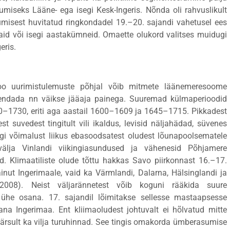
rumiseks Lääne- ega isegi Kesk-Ingeris. Nõnda oli rahvuslikult
isest huvitatud ringkondadel 19.–20. sajandi vahetusel ees
aid või isegi aastakümneid. Omaette olukord valitses muidugi
eris.
aloo uurimistulemuste põhjal võib mitmete läänemeresoome
gendada nn väikse jääaja painega. Suuremad külmaperioodid
30–1730, eriti aga aastail 1600–1609 ja 1645–1715. Pikkadest
est suvedest tingitult vili ikaldus, levisid näljahädad, süvenes
egi võimalust liikus ebasoodsatest oludest lõunapoolsematele
 välja Vinlandi viikingiasundused ja vähenesid Põhjamere
 Klimaatiliste olude tõttu hakkas Savo piirkonnast 16.–17.
nut Ingerimaale, vaid ka Värmlandi, Dalarna, Hälsinglandi ja
008). Neist väljarännetest võib koguni rääkida suure
 ühe osana. 17. sajandil lõimitakse sellesse mastaapsesse
na Ingerimaa. Ent kliimaoludest johtuvalt ei hõlvatud mitte
järsult ka vilja turuhinnad. See tingis omakorda ümberasumise