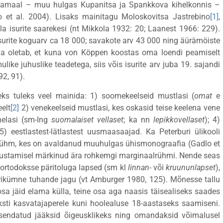
üdamaal – muu hulgas Kupanitsa ja Spankkova kihelkonnis –
 et al. 2004). Lisaks mainitagu Moloskovitsa Jastrebino
[1]
,
a isurite saarekesi (nt Mikkola 1932: 20; Laanest 1966: 229).
isurite koguarv ca 18 000; savakote arv 43 000 ning äürämöiste
a oletab, et kuna von Köppen koostas oma loendi peamiselt
like juhuslike teadetega, siis võis isurite arv juba 19. sajandi
2, 91).
eks tuleks veel mainida: 1) soomekeelseid mustlasi (
omat
e
elt
[2]
2) venekeelseid mustlasi, kes oskasid teise keelena vene
nelasi (sm-Ing
suomalaiset vellaset
; ka nn
lepikkovellaset
); 4)
5) eestlastest-lätlastest uusmaasaajad. Ka Peterburi ülikooli
isrühm, kes on avaldanud muuhulgas ühismonograafia (Gadlo et
omustamisel märkinud ära rohkemgi marginaalrühmi. Nende seas
 ortodoksse päritoluga lapsed (sm kl
linnan-
või
kruununlapset
),
arikümne tuhande jagu (vt Amburger 1980, 125). Mõnesse tallu
osa jäid elama külla, teine osa aga naasis täisealiseks saades
sti kasvatajaperele kuni hoolealuse 18-aastaseks saamiseni.
apsendatud jääksid õigeusklikeks ning omandaksid võimalusel