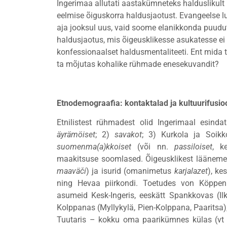
Ingerimaa allutati aastakümneteks halduslikult L
eelmise õiguskorra haldusjaotust. Evangeelse lu
aja jooksul uus, vaid soome elanikkonda puuduta
haldusjaotus, mis õigeusklikesse asukatesse ei 
konfessionaalset haldusmentaliteeti. Ent mida 
ta mõjutas kohalike rühmade enesekuvandit?
Etnodemograafia: kontaktalad ja kultuurifusio
Etnilistest rühmadest olid Ingerimaal esin
äyrämöiset
; 2)
savakot
; 3) Kurkola ja Soikk
suomenma(a)kkoiset
(või nn.
passiloiset
, k
maakitsuse soomlased. Õigeusklikest lääne
maaväči
) ja isurid (omanimetus
karjalazet
), ke
ning Hevaa piirkondi. Toetudes von Köppenil
asumeid Kesk-Ingeris, eeskätt Spankkovas (Ilkk
Kolppanas (Myllykylä, Pien-Kolppana, Paaritsa),
Tuutaris – kokku oma paarikümnes külas (vt