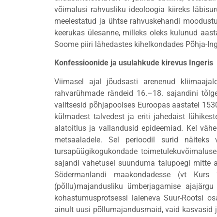
võimalusi rahvusliku ideoloogia kiireks läbisu
meelestatud ja ühtse rahvuskehandi moodustum
keerukas ülesanne, milleks oleks kulunud aast
Soome piiri lähedastes kihelkondades Põhja-Ing
Konfessioonide ja usulahkude kirevus Ingeris
Viimasel ajal jõudsasti arenenud kliimaaj
rahvarühmade rändeid 16.–18. sajandini tõl
valitsesid põhjapoolses Euroopas aastatel 15
külmadest talvedest ja eriti jahedaist lühikest
alatoitlus ja vallandusid epideemiad. Kel väh
metsaaladele. Sel perioodil surid näiteks
tursapüügikogukondade toimetulekuvõimalused.
sajandi vahetusel suunduma talupoegi mitte ai
Södermanlandi maakondadesse (vt Kurs 2
(põllu)majandusliku ümberjagamise ajajärgu
kohastumusprotsessi laieneva Suur-Rootsi osa
ainult uusi põllumajandusmaid, vaid kasvasid 