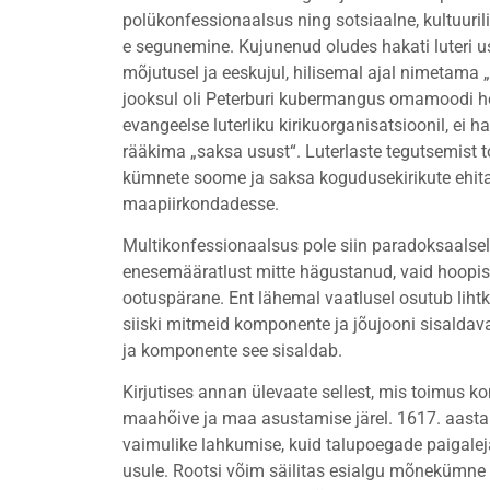
polükonfessionaalsus ning sotsiaalne, kultuurili
e segunemine. Kujunenud oludes hakati luteri u
mõjutusel ja eeskujul, hilisemal ajal nimetama
jooksul oli Peterburi kubermangus omamoodi 
evangeelse luterliku kirikuorganisatsioonil, ei 
rääkima „saksa usust“. Luterlaste tegutsemist 
kümnete soome ja saksa kogudusekirikute ehita
maapiirkondadesse.
Multikonfessionaalsus pole siin paradoksaalse
enesemääratlust mitte hägustanud, vaid hoopis
ootuspärane. Ent lähemal vaatlusel osutub lihtk
siiski mitmeid komponente ja jõujooni sisaldava
ja komponente see sisaldab.
Kirjutises annan ülevaate sellest, mis toimus k
maahõive ja maa asustamise järel. 1617. aastal
vaimulike lahkumise, kuid talupoegade paigale
usule. Rootsi võim säilitas esialgu mõnekümne a