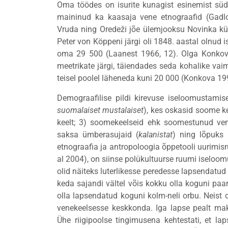
Oma töödes on isurite kunagist esinemist s
maininud ka kaasaja vene etnograafid (Gadlo
Vruda ning Oredeži jõe ülemjooksu Novinka kül
Peter von Köppeni järgi oli 1848. aastal olnud 
oma 29 500 (Laanest 1966, 12). Olga Konkov
meetrikate järgi, täiendades seda kohalike vaimu
teisel poolel läheneda kuni 20 000 (Konkova 199
Demograafilise pildi kirevuse iseloomustamis
suomalaiset mustalaiset
), kes oskasid soome ke
keelt; 3) soomekeelseid ehk soomestunud ve
saksa ümberasujaid (
kalanistat
) ning lõpuks 
etnograafia ja antropoloogia õppetooli uurim
al 2004), on siinse polükultuurse ruumi iselo
olid näiteks luterlikesse peredesse lapsendatud
keda sajandi vältel võis kokku olla koguni pa
olla lapsendatud koguni kolm-neli orbu. Neist 
venekeelsesse keskkonda. Iga lapse pealt mak
Ühe riigipoolse tingimusena kehtestati, et l