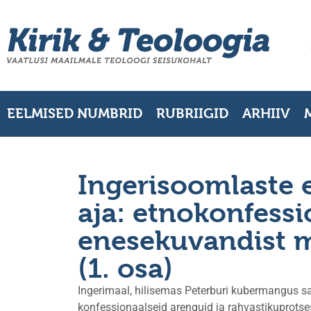
EELMISED NUMBRID
RUBRIIGID
ARHIIV
Ingerisoomlaste 
aja: etnokonfessi
enesekuvandist 
(1. osa)
Ingerimaal, hilisemas Peterburi kubermangus saj
konfessionaalseid arenguid ja rahvastikuprotse