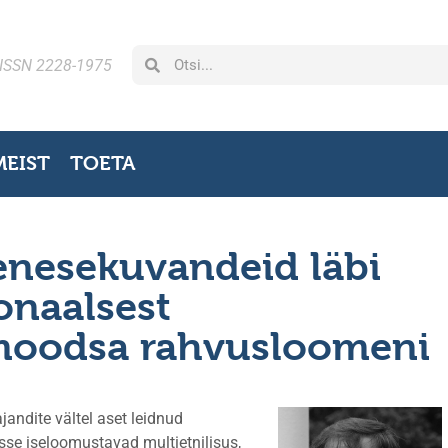
ISSN 2228-1975
MEIST
TOETA
enesekuvandeid läbi
onaalsest
moodsa rahvusloomeni
andite vältel aset leidnud
sse iseloomustavad multietnilisus,