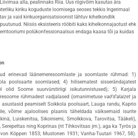
iivimaa alla, pealinnaks Riia. Uus riigivõim kasutas ära
terliku kiriku koguduste loomisega seoses tekkis Ingerimaal
v ja vaid kirikuorganisatsioonist lähtuv kihelkondlik
puutunud. Niisiis eksisteeris rööbiti kaks kihelkonnajaotust ehk
territooriumi polükonfessionaalsus endaga kaasa tõi ja kuidas
on
datud erinevad läänemeresoomlaste ja soomlaste rühmad: 1)
ola poolsaarte soomlased; 4) hilisematest sisserändajatest
el olid Soome suurvürstiriigi isikutunnistused); 5) Karjala
meresoome rühmadest vadjalased (omanimetuse
vad’d’alaizet
ja
s asustasid peamiselt Soikkola poolsaart, Lauga randu, Kaprio
e, võime ajaloolises plaanis täheldada väiksemaid isurite
inä, Luiskenitsa, Sikoiniemi, Smolkkova, Tarovitsa, Tääkeli),
 Serepettas ning Koprinas (nt Tihkovitsas jm.), aga ka Tyrös ja
 von Köppen 1853; Mustonen 1931; Vanha-Tuutari 1967, 58).