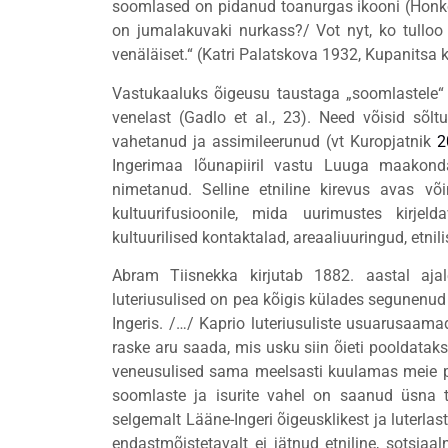
soomlased on pidanud toanurgas ikooni (Honko
on jumalakuvaki nurkass?/ Vot nyt, ko tulloo 
venäläiset.“ (Katri Palatskova 1932, Kupanitsa 
Vastukaaluks õigeusu taustaga „soomlastele“ 
venelast (Gadlo et al., 23). Need võisid sõlt
vahetanud ja assimileerunud (vt Kuropjatnik
2
Ingerimaa lõunapiiril vastu Luuga maakonda
nimetanud. Selline etniline kirevus avas v
kultuurifusioonile, mida uurimustes kirjeld
kultuurilised kontaktalad, areaaliuuringud, etn
Abram Tiisnekka kirjutab 1882. aastal aja
luteriusulised on pea kõigis külades segunenud 
Ingeris. /…/ Kaprio luteriusuliste usuarusaa
raske aru saada, mis usku siin õieti pooldatakse
veneusulised sama meelsasti kuulamas meie past
soomlaste ja isurite vahel on saanud üsna ta
selgemalt Lääne-Ingeri õigeusklikest ja luterla
endastmõistetavalt ei jätnud etniline, sotsiaal