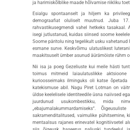
ja harimiskõlblike maade hõlvamise riikliku toet
Esialgu spontaanselt ja hiljem ka privilee
demograafiat oluliselt muutnud. Juba 17
rahvastikusegmendi vahel hetkeks tasakaal. A
isegi jutlustanud, kuidas siinsed soome keelele
Soome päritolu ning tegelikult usku vahetanud l
esmane surve. Keskvõimu ulatuslikest luterani
maakitsuselt ümber asunud äürämöiste rühm oli 
Nii isa ja poeg Gezeliuste kui meile hästi tun
toimus mitmeid laiaulatuslikke aktsioone 
kurioosseimaks ilminguks oli katse õpetada ko
katekismuse abil. Nagu Piret Lotman on väit
üldse keelelisele identiteedile üsna naiivsed eg
juurdunud usukombestikku, mida nimet
„ebajumalakummardamiseks“. Õigeusuliste
sakramenditalitused, vaimulike pühitsemine, 
mentaalsus rajanes erinevatel kognitiivsetel al
siis õigeusk baseerus paljuski tundeelul ja