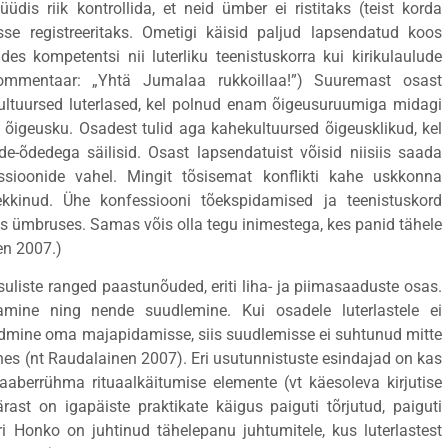
üdis riik kontrollida, et neid ümber ei ristitaks (teist korda
adesse registreeritaks. Ometigi käisid paljud lapsendatud koos
des kompetentsi nii luterliku teenistuskorra kui kirikulaulude
 kommentaar: „Yhtä Jumalaa rukkoillaa!”) Suuremast osast
ultuursed luterlased, kel polnud enam õigeusuruumiga midagi
ud õigeusku. Osadest tulid aga kahekultuursed õigeusklikud, kel
dedega säilisid. Osast lapsendatuist võisid niisiis saada
ssioonide vahel. Mingit tõsisemat konflikti kahe uskkonna
kkinud. Ühe konfessiooni tõekspidamised ja teenistuskord
ses ümbruses. Samas võis olla tegu inimestega, kes panid tähele
en 2007.)
uliste ranged paastunõuded, eriti liha- ja piimasaaduste osas.
mine ning nende suudlemine. Kui osadele luterlastele ei
admine oma majapidamisse, siis suudlemisse ei suhtunud mitte
sines (nt Raudalainen 2007). Eri usutunnistuste esindajad on kas
naaberrühma rituaalkäitumise elemente (vt käesoleva kirjutise
rast on igapäiste praktikate käigus paiguti tõrjutud, paiguti
ri Honko on juhtinud tähelepanu juhtumitele, kus luterlastest