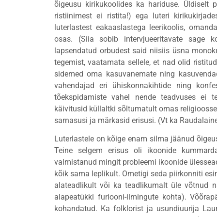
õigeusu kirikukoolides ka hariduse. Üldiselt pü
ristiinimest ei ristita!) ega luteri kirikukirj
luterlastest eakaaslastega leerikoolis, omanda
osas. (Siia sobib intervjueeritavate sage
lapsendatud orbudest said niisiis üsna monok
tegemist, vaatamata sellele, et nad olid ristit
sidemed oma kasuvanemate ning kasuvendade-õ
vahendajad eri ühiskonnakihtide ning konfe
tõekspidamiste vahel nende teadvuses ei te
käivitusid küllaltki sõltumatult omas religioos
sarnasusi ja märkasid erisusi. (Vt ka Raudalain
Luterlastele on kõige enam silma jäänud õigeus
Teine selgem erisus oli ikoonide kummarda
valmistanud mingit probleemi ikoonide ülesse
kõik sama leplikult. Ometigi seda piirkonniti e
alateadlikult või ka teadlikumalt üle võtnud 
alapeatükki furiooni-ilmingute kohta). Võõrapä
kohandatud. Ka folklorist ja usundiuurija Lau