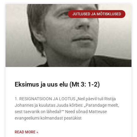
JUTLUSED JA MÕTISKLUSED
Eksimus ja uus elu (Mt 3: 1-2)
1. RESIGNATSIOON JA LOOTUS „Neil päevil tuli Ristija
Johannes ja kuulutas Juuda kõrbes: „Parandage meelt,
sest taevariik on lähedal!““ Need sõnad Matteuse
evangeeliumi kolmandast peatükist
READ MORE »