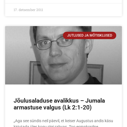
17. detsember 2011
JUTLUSED JA MÕTISKLUSED
Jõulusaladuse avalikkus – Jumala
armastuse valgus (Lk 2:1-20)
„Aga see sündis neil päevil, et keiser Augustus andis käsu
kirjutada üles kogu riigi rahvas. Too esmakordne