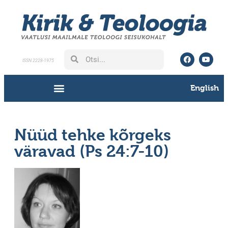
ISSN 2228-1975
English
Nüüd tehke kõrgeks
väravad (Ps 24:7-10)