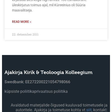
üleskirjutus toimus ajal, mil Küreeinius oli Süüria
maavalitseja.
READ MORE »
22. detsember 2011
Ajakirja Kirik & Teoloogia Kolleegium
Swedbank: EE272200221054798066
küpsiste poliitika
privaatsus poliitika
Avaldatud materjalide õigused kuuluvad toimetusele ja
autoritele. Ajakirja ja toimetuse kohta vt
siit;
kontakt: