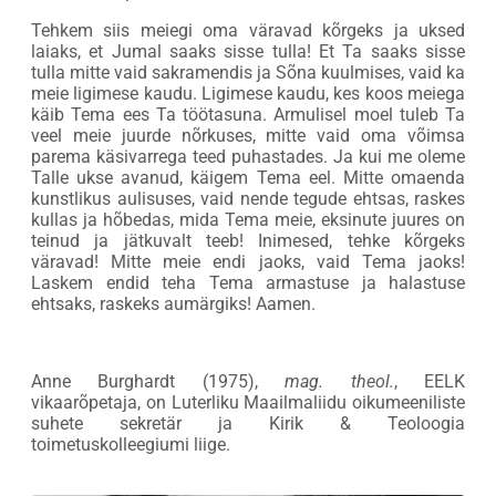
Tehkem siis meiegi oma väravad kõrgeks ja uksed
laiaks, et Jumal saaks sisse tulla! Et Ta saaks sisse
tulla mitte vaid sakramendis ja Sõna kuulmises, vaid ka
meie ligimese kaudu. Ligimese kaudu, kes koos meiega
käib Tema ees Ta töötasuna. Armulisel moel tuleb Ta
veel meie juurde nõrkuses, mitte vaid oma võimsa
parema käsivarrega teed puhastades. Ja kui me oleme
Talle ukse avanud, käigem Tema eel. Mitte omaenda
kunstlikus aulisuses, vaid nende tegude ehtsas, raskes
kullas ja hõbedas, mida Tema meie, eksinute juures on
teinud ja jätkuvalt teeb! Inimesed, tehke kõrgeks
väravad! Mitte meie endi jaoks, vaid Tema jaoks!
Laskem endid teha Tema armastuse ja halastuse
ehtsaks, raskeks aumärgiks! Aamen.
Anne Burghardt (1975),
mag. theol.
, EELK
vikaarõpetaja, on Luterliku Maailmaliidu oikumeeniliste
suhete sekretär ja Kirik & Teoloogia
toimetuskolleegiumi liige.