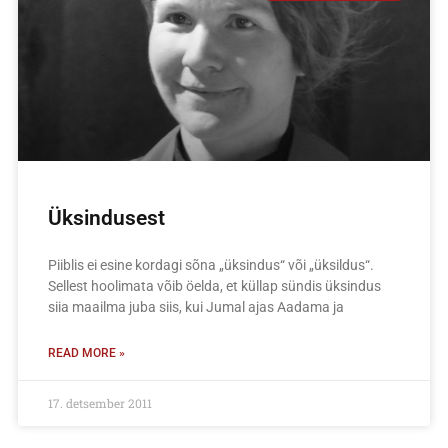
Üksindusest
Piiblis ei esine kordagi sõna „üksindus“ või „üksildus“.
Sellest hoolimata võib öelda, et küllap sündis üksindus
siia maailma juba siis, kui Jumal ajas Aadama ja
READ MORE »
17. detsember 2011