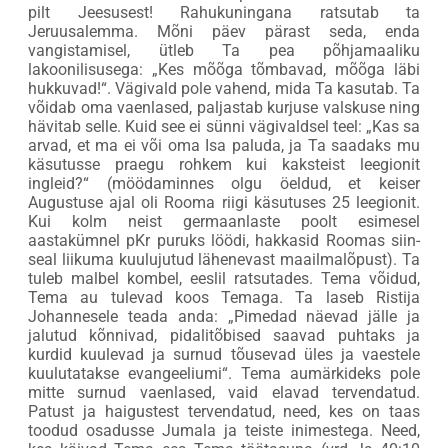
pilt Jeesusest! Rahukuningana ratsutab ta
Jeruusalemma. Mõni päev pärast seda, enda
vangistamisel, ütleb Ta pea põhjamaaliku
lakoonilisusega: „Kes mõõga tõmbavad, mõõga läbi
hukkuvad!“. Vägivald pole vahend, mida Ta kasutab. Ta
võidab oma vaenlased, paljastab kurjuse valskuse ning
hävitab selle. Kuid see ei sünni vägivaldsel teel: „Kas sa
arvad, et ma ei või oma Isa paluda, ja Ta saadaks mu
käsutusse praegu rohkem kui kaksteist leegionit
ingleid?“ (möödaminnes olgu öeldud, et keiser
Augustuse ajal oli Rooma riigi käsutuses 25 leegionit.
Kui kolm neist germaanlaste poolt esimesel
aastakümnel pKr puruks löödi, hakkasid Roomas siin-
seal liikuma kuulujutud lähenevast maailmalõpust). Ta
tuleb malbel kombel, eeslil ratsutades. Tema võidud,
Tema au tulevad koos Temaga. Ta laseb Ristija
Johannesele teada anda: „Pimedad näevad jälle ja
jalutud kõnnivad, pidalitõbised saavad puhtaks ja
kurdid kuulevad ja surnud tõusevad üles ja vaestele
kuulutatakse evangeeliumi“. Tema aumärkideks pole
mitte surnud vaenlased, vaid elavad tervendatud.
Patust ja haigustest tervendatud, need, kes on taas
toodud osadusse Jumala ja teiste inimestega. Need,