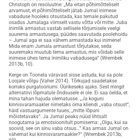
Christoph on resoluutne: „Ma eitan põhimõtteliselt
arvamust, et põhimõtteliselt jätab Jumal inimese
vabaduse hooleks otsustada, kas temale pakutud
osadus Jumalaga viimselt vastu võtta või mitte. Juba
inimlik armastus vastab sellisele tõrjumisele veelgi
suurema armastusega, püüdes saavutada poolehoidu
– Jumal aga ei saa vähem armastada kui inimene!
Mida enam Jumala armastust tõrjutakse, seda
suuremaks muutub tema armastus, mis võidab selle
inimese ühes tema inimliku vabadusega“ (Wrembek
2013b, 10).
Kerge on Toonela väravast sisse astuda, kui sa pole
Loojale võlgu (Vaher 2014). Tõrkujad saadetakse
korraks purgatooriumi. Üürikeseks ajaks. Sest mingit
alternatiivi lõpmatule õndsusele ei ole. Ei saa öelda, et
mina tahan hajuda olematusse. „Ja koguni
kinnisvaramaakler nimetaks oma kliendi „vaba otsust“,
häid vastuargumente tuues, „mitte lõpuni
mõistetavaks“. Ja Jumal peaks nüüd lihtsalt
noogutama ja emotsioonitult pomisema: „Olgu, kui sa
soovid, see on sinu vaba otsus…“ Kas armas Jumal on
vähemat kui kinnisvaramaakler?“ (Wrembek 2013b,