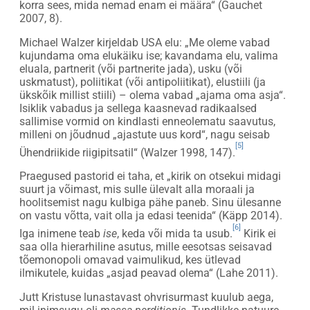
korra sees, mida nemad enam ei määra“ (Gauchet
2007, 8).
Michael Walzer kirjeldab USA elu: „Me oleme vabad
kujundama oma elukäiku ise; kavandama elu, valima
eluala, partnerit (või partnerite jada), usku (või
uskmatust), poliitikat (või antipoliitikat), elustiili (ja
ükskõik millist stiili) – olema vabad „ajama oma asja“.
Isiklik vabadus ja sellega kaasnevad radikaalsed
sallimise vormid on kindlasti enneolematu saavutus,
milleni on jõudnud „ajastute uus kord“, nagu seisab
[5]
Ühendriikide riigipitsatil“ (Walzer 1998, 147).
Praegused pastorid ei taha, et „kirik on otsekui midagi
suurt ja võimast, mis sulle ülevalt alla moraali ja
hoolitsemist nagu kulbiga pähe paneb. Sinu ülesanne
on vastu võtta, vait olla ja edasi teenida“ (Käpp 2014).
[6]
Iga inimene teab
ise
, keda või mida ta usub.
Kirik ei
saa olla hierarhiline asutus, mille eesotsas seisavad
tõemonopoli omavad vaimulikud, kes ütlevad
ilmikutele, kuidas „asjad peavad olema“ (Lahe 2011).
Jutt Kristuse lunastavast ohvrisurmast kuulub aega,