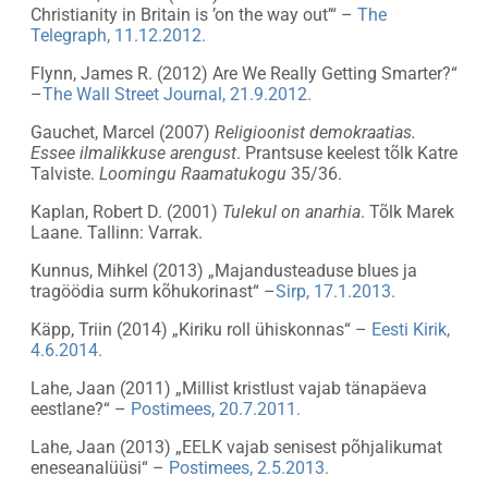
Christianity in Britain is ’on the way out’“ –
The
Telegraph, 11.12.2012.
Flynn, James R. (2012) Are We Really Getting Smarter?“
–
The Wall Street Journal, 21.9.2012.
Gauchet, Marcel (2007)
Religioonist demokraatias.
Essee ilmalikkuse arengust
. Prantsuse keelest tõlk Katre
Talviste.
Loomingu Raamatukogu
35/36.
Kaplan, Robert D. (2001)
Tulekul on anarhia
. Tõlk Marek
Laane. Tallinn: Varrak.
Kunnus, Mihkel (2013) „Majandusteaduse blues ja
tragöödia surm kõhukorinast“ –
Sirp, 17.1.2013.
Käpp, Triin (2014) „Kiriku roll ühiskonnas“ –
Eesti Kirik,
4.6.2014.
Lahe, Jaan (2011) „Millist kristlust vajab tänapäeva
eestlane?“ –
Postimees, 20.7.2011.
Lahe, Jaan (2013) „EELK vajab senisest põhjalikumat
eneseanalüüsi“ –
Postimees, 2.5.2013.