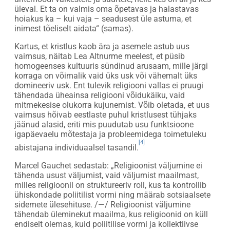
üleval. Et ta on valmis oma õpetavas ja halastavas
hoiakus ka – kui vaja – seadusest üle astuma, et
inimest tõeliselt aidata“ (samas).
Kartus, et kristlus kaob ära ja asemele astub uus
vaimsus, näitab Lea Altnurme meelest, et püsib
homogeenses kultuuris sündinud arusaam, mille järgi
korraga on võimalik vaid üks usk või vähemalt üks
domineeriv usk. Ent tulevik religiooni vallas ei pruugi
tähendada üheainsa religiooni võidukäiku, vaid
mitmekesise olukorra kujunemist. Võib oletada, et uus
vaimsus hõivab eestlaste puhul kristlusest tühjaks
jäänud alasid, eriti mis puudutab usu funktsioone
igapäevaelu mõtestaja ja probleemidega toimetuleku
[4]
abistajana individuaalsel tasandil.
Marcel Gauchet sedastab: „Religioonist väljumine ei
tähenda usust väljumist, vaid väljumist maailmast,
milles religioonil on struktureeriv roll, kus ta kontrollib
ühiskondade poliitilist vormi ning määrab sotsiaalsete
sidemete ülesehituse. /—/ Religioonist väljumine
tähendab üleminekut maailma, kus religioonid on küll
endiselt olemas, kuid poliitilise vormi ja kollektiivse