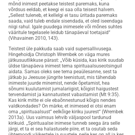
mõnd inimest peetakse teistest paremaks, kuna
võrdsus eeldab, et keegi ei saa olla teisest halvem.
„Sellest tuleneb, et kellelgi ei tasu üritada paremaks
saada, vaid tuleb endale sisendada, et oled iseendaga
niigi rahul. Igale puudega inimesele või mõnes suhtes
vääritule tegelasele leidub tänapäeval toetajaid“
(Vihavainen 2010, 143).
Teistest üle pakkuda saab vaid supersallivusega.
Hingehoidja Christoph Wrembek on väga mures
jätkusuutlikkuse pärast: „Võib küsida, kas kirik suudab
üldse tänapäeva inimest tema spirituaalsuseotsinguil
aidata. Samas oleks see tema peaülesanne, sest ta
jätkab ju Jeesuse jüngrite teenistust, mis tähendab
inimeste juurde minemist, nende õpetamist, hea
sõnumi kuulutamist jumalariigist, kõigist haigustest
tervendamist ja kannatustest vabastamist (Mt 9:35).
Kas kirik mitte ei ole ebaõnnestunud kõigis nendes
valdkondades? On märke, et inimesed ei otsi enam
oma „spirituaalsust“ eelkõige kiriku juurest“ (Wrembek
2013a). Uus vaimsus lehvib väljaspool tardunud
kirikuid. „Spirituaalse inimese tunneb seega ära selle
järgi, et ta ei sea halastusele piire, et ta osutab seda
ühtemoodi väikestele ja suurtele, neile kes on all ja kes