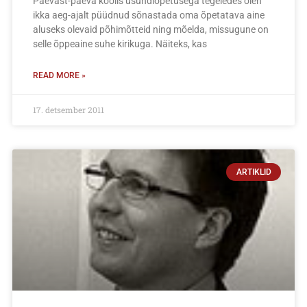
Päevast-päeva koolis usundiõpetusega tegeledes olen
ikka aeg-ajalt püüdnud sõnastada oma õpetatava aine
aluseks olevaid põhimõtteid ning mõelda, missugune on
selle õppeaine suhe kirikuga. Näiteks, kas
READ MORE »
17. detsember 2011
ARTIKLID