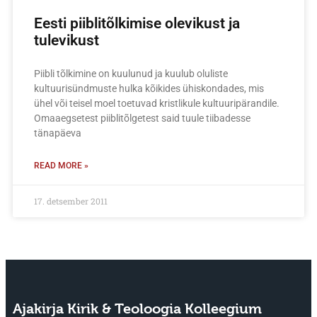
Eesti piiblitõlkimise olevikust ja
tulevikust
Piibli tõlkimine on kuulunud ja kuulub oluliste
kultuurisündmuste hulka kõikides ühiskondades, mis
ühel või teisel moel toetuvad kristlikule kultuuripärandile.
Omaaegsetest piiblitõlgetest said tuule tiibadesse
tänapäeva
READ MORE »
17. detsember 2011
Ajakirja Kirik & Teoloogia Kolleegium