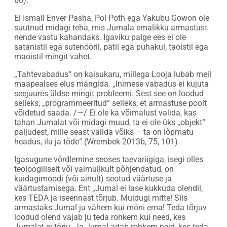
60).
Ei Ismail Enver Pasha, Pol Poth ega Yakubu Gowon ole
suutnud midagi teha, mis Jumala emalikku armastust
nende vastu kahandaks. Igaviku palge ees ei ole
satanistil ega sutenööril, pätil ega pühakul, taoistil ega
maoistil mingit vahet.
„Tahtevabadus“ on kaisukaru, millega Looja lubab meil
maapealses elus mängida. „Inimese vabadus ei kujuta
seejuures üldse mingit probleemi. Sest see on loodud
selleks, „programmeeritud“ selleks, et armastuse poolt
võidetud saada. /—/ Ei ole ka võimalust valida, kas
tahan Jumalat või midagi muud, ta ei ole üks „objekt“
paljudest, mille seast valida võiks – ta on lõpmatu
headus, ilu ja tõde“ (Wrembek 2013b, 75, 101).
Igasugune võrdlemine seoses taevariigiga, isegi olles
teoloogiliselt või vaimulikult põhjendatud, on
kuidagimoodi (või ainult) seotud väärtuse ja
väärtustamisega. Ent „Jumal ei lase kukkuda olendil,
kes TEDA ja iseennast tõrjub. Muidugi mitte! Siis
armastaks Jumal ju vähem kui mõni ema! Teda tõrjuv
loodud olend vajab ju teda rohkem kui need, kes
Jumalat ei tõrju. Ja Jumal aitab rohkem neid, kes teda