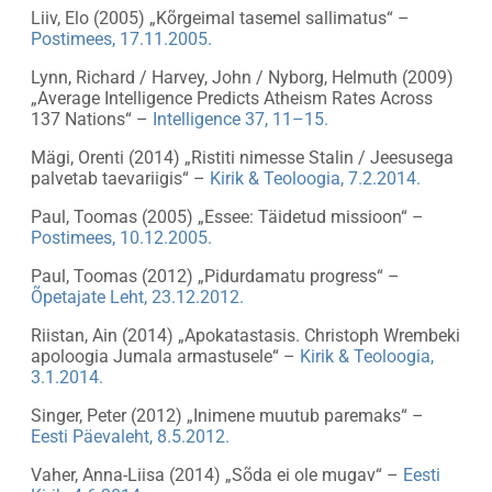
Liiv, Elo (2005) „Kõrgeimal tasemel sallimatus“ –
Postimees, 17.11.2005.
Lynn, Richard / Harvey, John / Nyborg, Helmuth (2009)
„Average Intelligence Predicts Atheism Rates Across
137 Nations“ –
Intelligence 37, 11–15.
Mägi, Orenti (2014) „Ristiti nimesse Stalin / Jeesusega
palvetab taevariigis“ –
Kirik & Teoloogia, 7.2.2014.
Paul, Toomas (2005) „Essee: Täidetud missioon“ –
Postimees, 10.12.2005.
Paul, Toomas (2012) „Pidurdamatu progress“ –
Õpetajate Leht, 23.12.2012.
Riistan, Ain (2014) „Apokatastasis. Christoph Wrembeki
apoloogia Jumala armastusele“ –
Kirik & Teoloogia,
3.1.2014.
Singer, Peter (2012) „Inimene muutub paremaks“ –
Eesti Päevaleht, 8.5.2012.
Vaher, Anna-Liisa (2014) „Sõda ei ole mugav“ –
Eesti