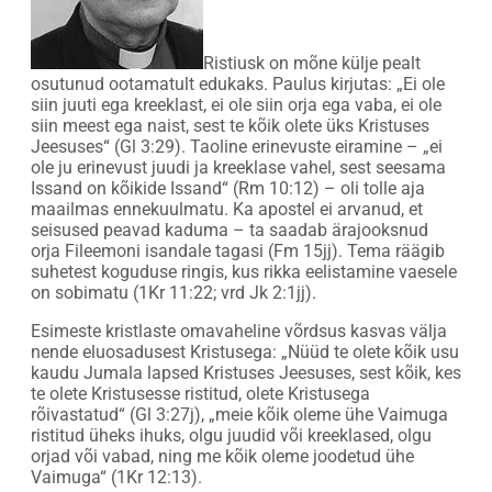
Ristiusk on mõne külje pealt
osutunud ootamatult edukaks. Paulus kirjutas: „Ei ole
siin juuti ega kreeklast, ei ole siin orja ega vaba, ei ole
siin meest ega naist, sest te kõik olete üks Kristuses
Jeesuses“ (Gl 3:29). Taoline erinevuste eiramine – „ei
ole ju erinevust juudi ja kreeklase vahel, sest seesama
Issand on kõikide Issand“ (Rm 10:12) – oli tolle aja
maailmas ennekuulmatu. Ka apostel ei arvanud, et
seisused peavad kaduma – ta saadab ärajooksnud
orja Fileemoni isandale tagasi (Fm 15jj). Tema räägib
suhetest koguduse ringis, kus rikka eelistamine vaesele
on sobimatu (1Kr 11:22; vrd Jk 2:1jj).
Esimeste kristlaste omavaheline võrdsus kasvas välja
nende eluosadusest Kristusega: „Nüüd te olete kõik usu
kaudu Jumala lapsed Kristuses Jeesuses, sest kõik, kes
te olete Kristusesse ristitud, olete Kristusega
rõivastatud“ (Gl 3:27j), „meie kõik oleme ühe Vaimuga
ristitud üheks ihuks, olgu juudid või kreeklased, olgu
orjad või vabad, ning me kõik oleme joodetud ühe
Vaimuga“ (1Kr 12:13).