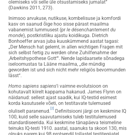
olemiseks või selle üle otsustamiseks jumalat“
(Dawkins 2011, 273).
Inimsoo arvukuse, nutikuse, kombelisuse ja komfordi
kasv on saanud õige hoo sisse pärast maailma
vabanemist lummusest (pr
le désenchantement du
monde
), postkristliku ajastu koidikuga. Dietrich
Bonhoeffer arvas juba kuuskümmend aastat tagasi:
„Der Mensch hat gelernt, in allen wichtigen Fragen mit
sich selbst fertig zu werden ohne Zuhilfenahme der
‚Arbeitshypothese Gott‘“. Nende lapidaarsete sõnadega
iseloomustas ta Lääne maailma, „die mündig
geworden ist und sich nicht mehr religiös bevormunden
lässt“.
Homo sapiens sapiens
’i vaimne evolutsioon on
kohutavalt kiirelt kappama hakanud. James Flynn on
näidanud: sellest ajast saadik, kui IQ-testid esimest
korda kasutusele võeti, on testitavate tulemused
[2]
oluliselt paranenud.
Definitsiooni järgi on keskmine IQ
100, kuid selle saavutamiseks tuleb testitulemused
standardiseerida. Kui keskmine tänapäeva teismeline
teinuks IQ-testi 1910. aastal, saanuks ta skoori 130, mis
olnuks parem kui 98 protsendil tollastel testitegijatel.