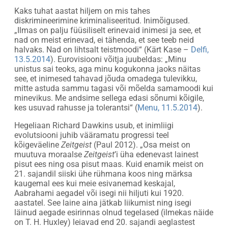
Kaks tuhat aastat hiljem on mis tahes
diskrimineerimine kriminaliseeritud. Inimõigused.
„Ilmas on palju füüsiliselt erinevaid inimesi ja see, et
nad on meist erinevad, ei tähenda, et see teeb neid
halvaks. Nad on lihtsalt teistmoodi“ (Kärt Kase –
Delfi,
13.5.2014
). Eurovisiooni võitja juubeldas: „Minu
unistus sai teoks, aga minu kogukonna jaoks näitas
see, et inimesed tahavad jõuda omadega tulevikku,
mitte astuda sammu tagasi või mõelda samamoodi kui
minevikus. Me andsime sellega edasi sõnumi kõigile,
kes usuvad rahusse ja tolerantsi“ (
Menu, 11.5.2014
).
Hegeliaan Richard Dawkins usub, et inimliigi
evolutsiooni juhib vääramatu progressi teel
kõigeväeline
Zeitgeist
(Paul 2012). „Osa meist on
muutuva moraalse
Zeitgeist
’i üha edenevast lainest
pisut ees ning osa pisut maas. Kuid enamik meist on
21. sajandil siiski ühe rühmana koos ning märksa
kaugemal ees kui meie esivanemad keskajal,
Aabrahami aegadel või isegi nii hiljuti kui 1920.
aastatel. See laine aina jätkab liikumist ning isegi
läinud aegade esirinnas olnud tegelased (ilmekas näide
on T. H. Huxley) leiavad end 20. sajandi aeglastest