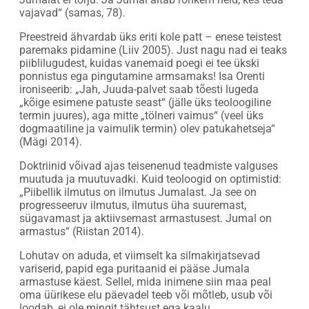
vajavad“ (samas, 78).
Preestreid ähvardab üks eriti kole patt – enese teistest
paremaks pidamine (Liiv 2005). Just nagu nad ei teaks
piiblilugudest, kuidas vanemaid poegi ei tee ükski
ponnistus ega pingutamine armsamaks! Isa Orenti
ironiseerib: „Jah, Juuda-palvet saab tõesti lugeda
„kõige esimene patuste seast“ (jälle üks teoloogiline
termin juures), aga mitte „tölneri vaimus“ (veel üks
dogmaatiline ja vaimulik termin) olev patukahetseja“
(Mägi 2014).
Doktriinid võivad ajas teisenenud teadmiste valguses
muutuda ja muutuvadki. Kuid teoloogid on optimistid:
„Piibellik ilmutus on ilmutus Jumalast. Ja see on
progresseeruv ilmutus, ilmutus üha suuremast,
sügavamast ja aktiivsemast armastusest. Jumal on
armastus“ (Riistan 2014).
Lohutav on aduda, et viimselt ka silmakirjatsevad
variserid, papid ega puritaanid ei pääse Jumala
armastuse käest. Sellel, mida inimene siin maa peal
oma üürikese elu päevadel teeb või mõtleb, usub või
loodab, ei ole mingit tähtsust ega kaalu.