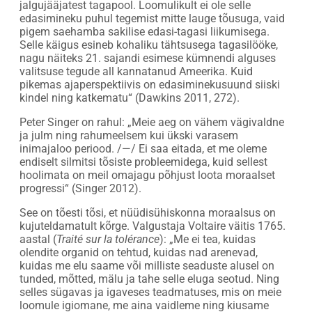
jalgujääjatest tagapool. Loomulikult ei ole selle
edasimineku puhul tegemist mitte lauge tõusuga, vaid
pigem saehamba sakilise edasi-tagasi liikumisega.
Selle käigus esineb kohaliku tähtsusega tagasilööke,
nagu näiteks 21. sajandi esimese kümnendi alguses
valitsuse tegude all kannatanud Ameerika. Kuid
pikemas ajaperspektiivis on edasiminekusuund siiski
kindel ning katkematu“ (Dawkins 2011, 272).
Peter Singer on rahul: „Meie aeg on vähem vägivaldne
ja julm ning rahumeelsem kui ükski varasem
inimajaloo periood. /—/ Ei saa eitada, et me oleme
endiselt silmitsi tõsiste probleemidega, kuid sellest
hoolimata on meil omajagu põhjust loota moraalset
progressi“ (Singer 2012).
See on tõesti tõsi, et nüüdisühiskonna moraalsus on
kujuteldamatult kõrge. Valgustaja Voltaire väitis 1765.
aastal (
Traité sur la tolérance
): „Me ei tea, kuidas
olendite organid on tehtud, kuidas nad arenevad,
kuidas me elu saame või milliste seaduste alusel on
tunded, mõtted, mälu ja tahe selle eluga seotud. Ning
selles sügavas ja igaveses teadmatuses, mis on meie
loomule igiomane, me aina vaidleme ning kiusame