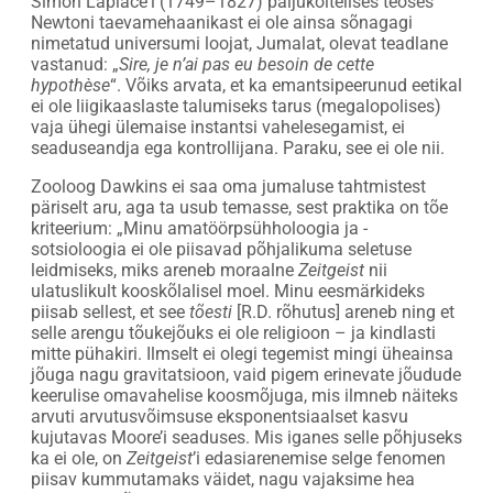
Simon Laplace‘i (1749–1827) paljuköitelises teoses
Newtoni taevamehaanikast ei ole ainsa sõnagagi
nimetatud universumi loojat, Jumalat, olevat teadlane
vastanud: „
Sire, je n’ai pas eu besoin de cette
hypothèse
“. Võiks arvata, et ka emantsipeerunud eetikal
ei ole liigikaaslaste talumiseks tarus (megalopolises)
vaja ühegi ülemaise instantsi vahelesegamist, ei
seaduseandja ega kontrollijana. Paraku, see ei ole nii.
Zooloog Dawkins ei saa oma jumaluse tahtmistest
päriselt aru, aga ta usub temasse, sest praktika on tõe
kriteerium: „Minu amatöörpsühholoogia ja -
sotsioloogia ei ole piisavad põhjalikuma seletuse
leidmiseks, miks areneb moraalne
Zeitgeist
nii
ulatuslikult kooskõlalisel moel. Minu eesmärkideks
piisab sellest, et see
tõesti
[R.D. rõhutus] areneb ning et
selle arengu tõukejõuks ei ole religioon – ja kindlasti
mitte pühakiri. Ilmselt ei olegi tegemist mingi üheainsa
jõuga nagu gravitatsioon, vaid pigem erinevate jõudude
keerulise omavahelise koosmõjuga, mis ilmneb näiteks
arvuti arvutusvõimsuse eksponentsiaalset kasvu
kujutavas Moore’i seaduses. Mis iganes selle põhjuseks
ka ei ole, on
Zeitgeist
’i edasiarenemise selge fenomen
piisav kummutamaks väidet, nagu vajaksime hea