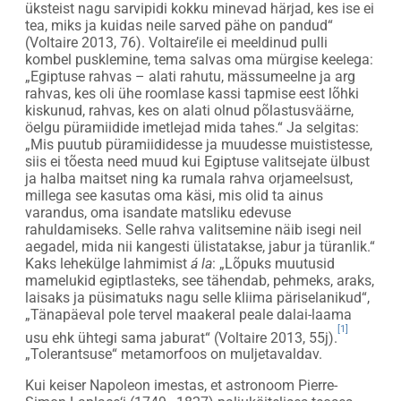
üksteist nagu sarvipidi kokku minevad härjad, kes ise ei
tea, miks ja kuidas neile sarved pähe on pandud“
(Voltaire 2013, 76). Voltaire’ile ei meeldinud pulli
kombel pusklemine, tema salvas oma mürgise keelega:
„Egiptuse rahvas – alati rahutu, mässumeelne ja arg
rahvas, kes oli ühe roomlase kassi tapmise eest lõhki
kiskunud, rahvas, kes on alati olnud põlastusväärne,
öelgu püramiidide imetlejad mida tahes.“ Ja selgitas:
„Mis puutub püramiididesse ja muudesse muististesse,
siis ei tõesta need muud kui Egiptuse valitsejate ülbust
ja halba maitset ning ka rumala rahva orjameelsust,
millega see kasutas oma käsi, mis olid ta ainus
varandus, oma isandate matsliku edevuse
rahuldamiseks. Selle rahva valitsemine näib isegi neil
aegadel, mida nii kangesti ülistatakse, jabur ja türanlik.“
Kaks lehekülge lahmimist
á la
: „Lõpuks muutusid
mamelukid egiptlasteks, see tähendab, pehmeks, araks,
laisaks ja püsimatuks nagu selle kliima päriselanikud“,
„Tänapäeval pole tervel maakeral peale dalai-laama
[1]
usu ehk ühtegi sama jaburat“ (Voltaire 2013, 55j).
„Tolerantsuse“ metamorfoos on muljetavaldav.
Kui keiser Napoleon imestas, et astronoom Pierre-