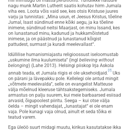
mil inimsugu oli
massa perditionis
. Tundlikke natuure
nagu munk Martin Lutherit saatis kohutav hirm Jumala
viha ees. Loota võis vaid see, kes otsis Kristuse juures
varju ja tunnistas: „Mina usun, et Jeesus Kristus, tõeline
Jumal, Isast sündinud enne kõiki aegu, ja ka tõeline
inimene, sündinud neitsi Maarjast, on minu Issand, kes
on lunastanud minu, kadunud ja hukkamõistetud
inimese, ja on päästnud ja lunastanud kõigist
pattudest, surmast ja kuradi meelevallast“.
Idüllilise humanismiajastu religioossust iseloomustab
„uskumine ilma kuulumiseta“ (ingl
believing without
belonging
) (Lahe 2013). Helsingi piiskop Irja Askola
[7]
annab teada, et Jumala riigis ei ole uksehoidjaid.
Uks
on pärani ja lävepakku pole. Kellelegi ole antud mingit
„võtmete meelevalda“, selle on evangelist Matteuse
välja mõelnud kleeruse tähtsakstegemiseks. Jumala
armastus on palju suurem, kui meie barbaarsed esiisad
arvasid, õigupoolest piiritu. Seega – kui otse välja
öelda – mingit vahendajat, „lunastajat“ ei ole enam
vaja. Pole kunagi vaja olnud, ainult et seda tõika ei
teatud varem.
Ega üleöö suurt midagi muutu, kirikus kasutatakse ikka