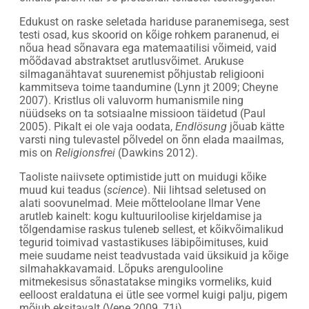
Edukust on raske seletada hariduse paranemisega, sest
testi osad, kus skoorid on kõige rohkem paranenud, ei
nõua head sõnavara ega matemaatilisi võimeid, vaid
mõõdavad abstraktset arutlusvõimet. Arukuse
silmaganähtavat suurenemist põhjustab religiooni
kammitseva toime taandumine (Lynn jt 2009; Cheyne
2007). Kristlus oli valuvorm humanismile ning
nüüdseks on ta sotsiaalne missioon täidetud (Paul
2005). Pikalt ei ole vaja oodata,
Endlösung
jõuab kätte
varsti ning tulevastel põlvedel on õnn elada maailmas,
mis on
Religionsfrei
(Dawkins 2012).
Taoliste naiivsete optimistide jutt on muidugi kõike
muud kui teadus (
science
). Nii lihtsad seletused on
alati soovunelmad. Meie mõtteloolane Ilmar Vene
arutleb kainelt: kogu kultuuriloolise kirjeldamise ja
tõlgendamise raskus tuleneb sellest, et kõikvõimalikud
tegurid toimivad vastastikuses läbipõimituses, kuid
meie suudame neist teadvustada vaid üksikuid ja kõige
silmahakkavamaid. Lõpuks arengulooline
mitmekesisus sõnastatakse mingiks vormeliks, kuid
eelloost eraldatuna ei ütle see vormel kuigi palju, pigem
mõjub eksitavalt (Vene 2009, 71j).