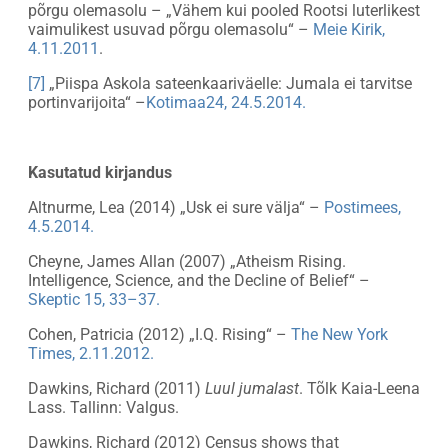
põrgu olemasolu – „Vähem kui pooled Rootsi luterlikest
vaimulikest usuvad põrgu olemasolu“ –
Meie Kirik,
4.11.2011
.
[7]
„Piispa Askola sateenkaariväelle: Jumala ei tarvitse
portinvarijoita“ –
Kotimaa24, 24.5.2014.
Kasutatud kirjandus
Altnurme, Lea (2014) „Usk ei sure välja“ –
Postimees,
4.5.2014.
Cheyne, James Allan (2007) „Atheism Rising.
Intelligence, Science, and the Decline of Belief“ –
Skeptic 15, 33–37.
Cohen, Patricia (2012) „I.Q. Rising“ –
The New York
Times, 2.11.2012.
Dawkins, Richard (2011)
Luul jumalast
. Tõlk Kaia-Leena
Lass. Tallinn: Valgus.
Dawkins, Richard (2012) Census shows that