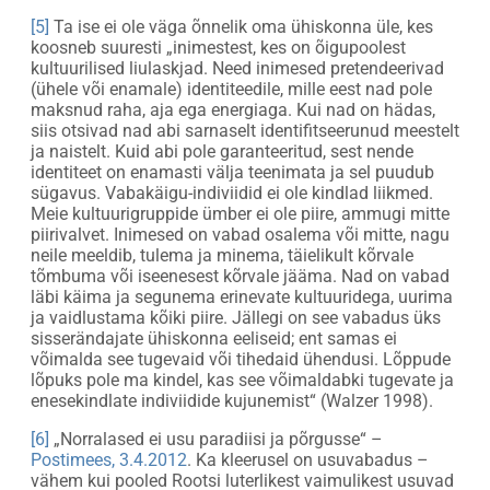
[5]
Ta ise ei ole väga õnnelik oma ühiskonna üle, kes
koosneb suuresti „inimestest, kes on õigupoolest
kultuurilised liulaskjad. Need inimesed pretendeerivad
(ühele või enamale) identiteedile, mille eest nad pole
maksnud raha, aja ega energiaga. Kui nad on hädas,
siis otsivad nad abi sarnaselt identifitseerunud meestelt
ja naistelt. Kuid abi pole garanteeritud, sest nende
identiteet on enamasti välja teenimata ja sel puudub
sügavus. Vabakäigu-indiviidid ei ole kindlad liikmed.
Meie kultuurigruppide ümber ei ole piire, ammugi mitte
piirivalvet. Inimesed on vabad osalema või mitte, nagu
neile meeldib, tulema ja minema, täielikult kõrvale
tõmbuma või iseenesest kõrvale jääma. Nad on vabad
läbi käima ja segunema erinevate kultuuridega, uurima
ja vaidlustama kõiki piire. Jällegi on see vabadus üks
sisserändajate ühiskonna eeliseid; ent samas ei
võimalda see tugevaid või tihedaid ühendusi. Lõppude
lõpuks pole ma kindel, kas see võimaldabki tugevate ja
enesekindlate indiviidide kujunemist“ (Walzer 1998).
[6]
„Norralased ei usu paradiisi ja põrgusse“ –
Postimees, 3.4.2012
. Ka kleerusel on usuvabadus –
vähem kui pooled Rootsi luterlikest vaimulikest usuvad