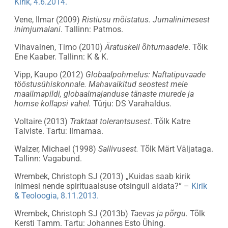
Kirik, 4.6.2014.
Vene, Ilmar (2009)
Ristiusu mõistatus. Jumalinimesest
inimjumalani
. Tallinn: Patmos.
Vihavainen, Timo (2010)
Äratuskell õhtumaadele
. Tõlk
Ene Kaaber. Tallinn: K & K.
Vipp, Kaupo (2012)
Globaalpohmelus: Naftatipuvaade
tööstusühiskonnale. Mahavaikitud seostest meie
maailmapildi, globaalmajanduse tänaste murede ja
homse kollapsi vahel.
Türju: DS Varahaldus.
Voltaire (2013)
Traktaat tolerantsusest
. Tõlk Katre
Talviste. Tartu: Ilmamaa.
Walzer, Michael (1998)
Sallivusest.
Tõlk Märt Väljataga.
Tallinn: Vagabund.
Wrembek, Christoph SJ (2013) „Kuidas saab kirik
inimesi nende spirituaalsuse otsinguil aidata?“ –
Kirik
& Teoloogia, 8.11.2013.
Wrembek, Christoph SJ (2013b)
Taevas ja põrgu.
Tõlk
Kersti Tamm. Tartu: Johannes Esto Ühing.