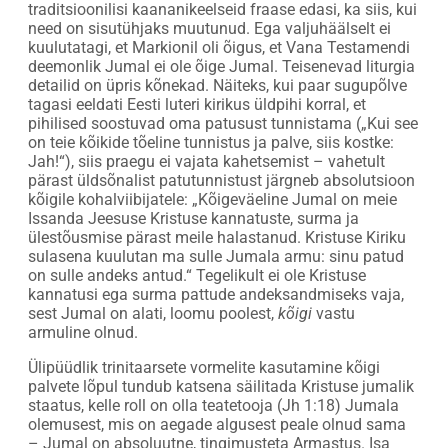
traditsioonilisi kaananikeelseid fraase edasi, ka siis, kui
need on sisutühjaks muutunud. Ega valjuhäälselt ei
kuulutatagi, et Markionil oli õigus, et Vana Testamendi
deemonlik Jumal ei ole õige Jumal. Teisenevad liturgia
detailid on üpris kõnekad. Näiteks, kui paar sugupõlve
tagasi eeldati Eesti luteri kirikus üldpihi korral, et
pihilised soostuvad oma patusust tunnistama („Kui see
on teie kõikide tõeline tunnistus ja palve, siis kostke:
Jah!“), siis praegu ei vajata kahetsemist – vahetult
pärast üldsõnalist patutunnistust järgneb absolutsioon
kõigile kohalviibijatele: „Kõigeväeline Jumal on meie
Issanda Jeesuse Kristuse kannatuste, surma ja
ülestõusmise pärast meile halastanud. Kristuse Kiriku
sulasena kuulutan ma sulle Jumala armu: sinu patud
on sulle andeks antud.“ Tegelikult ei ole Kristuse
kannatusi ega surma pattude andeksandmiseks vaja,
sest Jumal on alati, loomu poolest,
kõigi
vastu
armuline olnud.
Ülipüüdlik trinitaarsete vormelite kasutamine kõigi
palvete lõpul tundub katsena säilitada Kristuse jumalik
staatus, kelle roll on olla teatetooja (Jh 1:18) Jumala
olemusest, mis on aegade algusest peale olnud sama
– Jumal on absoluutne, tingimusteta Armastus. Isa