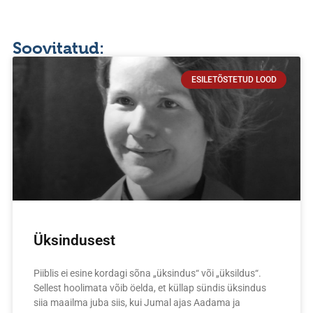
Soovitatud:
ESILETÕSTETUD LOOD
Üksindusest
Piiblis ei esine kordagi sõna „üksindus“ või „üksildus“.
Sellest hoolimata võib öelda, et küllap sündis üksindus
siia maailma juba siis, kui Jumal ajas Aadama ja