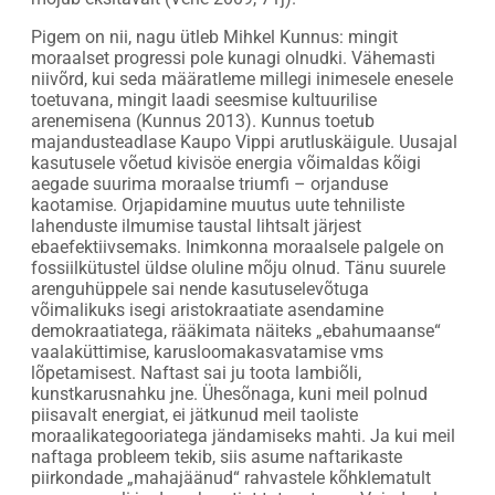
Pigem on nii, nagu ütleb Mihkel Kunnus: mingit
moraalset progressi pole kunagi olnudki. Vähemasti
niivõrd, kui seda määratleme millegi inimesele enesele
toetuvana, mingit laadi seesmise kultuurilise
arenemisena (Kunnus 2013). Kunnus toetub
majandusteadlase Kaupo Vippi arutluskäigule. Uusajal
kasutusele võetud kivisöe energia võimaldas kõigi
aegade suurima moraalse triumfi – orjanduse
kaotamise. Orjapidamine muutus uute tehniliste
lahenduste ilmumise taustal lihtsalt järjest
ebaefektiivsemaks. Inimkonna moraalsele palgele on
fossiilkütustel üldse oluline mõju olnud. Tänu suurele
arenguhüppele sai nende kasutuselevõtuga
võimalikuks isegi aristokraatiate asendamine
demokraatiatega, rääkimata näiteks „ebahumaanse“
vaalaküttimise, karusloomakasvatamise vms
lõpetamisest. Naftast sai ju toota lambiõli,
kunstkarusnahku jne. Ühesõnaga, kuni meil polnud
piisavalt energiat, ei jätkunud meil taoliste
moraalikategooriatega jändamiseks mahti. Ja kui meil
naftaga probleem tekib, siis asume naftarikaste
piirkondade „mahajäänud“ rahvastele kõhklematult