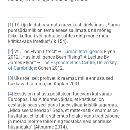
[1]
Tõlkija kiidab raamatu raevukust järelsõnas: „Sama
puhtsüdamlik on tema enese sallimatus nii mõnegi
isiku, kultuuri või nähtuse suhtes ning mõne muu
kriitikavaba imetlus“ (lk 154).
[2]
Vt „The Flynn Effect“ –
Human Intelligence
; Flynn
2012; „Has Intelligence Been Rising? A Lecture By
James Flynn“ –
The Psychometrics Centre, University
of Cambridge
; Cohen 2012.
[3]
Üks tõeliselt prohvetlik raamat, mille ennustused
hakkavad täituma, on Kaplan 2001.
[4]
Eestis on ristiusu positsioon tugevam kui vanas
Euroopas. Lea Altnurme väidab, et kristlusel on
eestlaste seas veel päris tugev vikaarkristlik tagamaa.
„Mida see tähendab? Seda, et mittekristlik enamus on
huvitatud, et kristlik vähemus hoiaks vanu traditsioone
ja moraalinorme tallel ning teostaks neid enamuse
hüvanguks“ (Altnurme 2014).