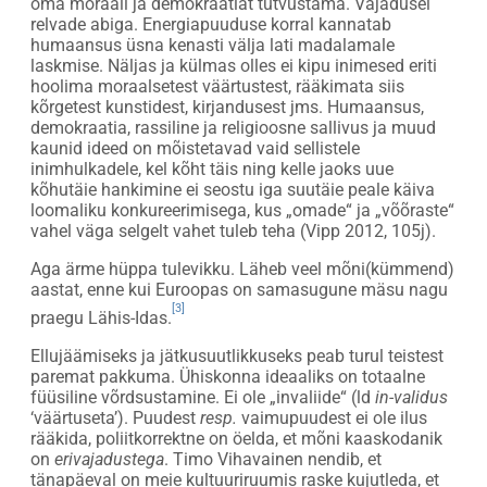
oma moraali ja demokraatiat tutvustama. Vajadusel
relvade abiga. Energiapuuduse korral kannatab
humaansus üsna kenasti välja lati madalamale
laskmise. Näljas ja külmas olles ei kipu inimesed eriti
hoolima moraalsetest väärtustest, rääkimata siis
kõrgetest kunstidest, kirjandusest jms. Humaansus,
demokraatia, rassiline ja religioosne sallivus ja muud
kaunid ideed on mõistetavad vaid sellistele
inimhulkadele, kel kõht täis ning kelle jaoks uue
kõhutäie hankimine ei seostu iga suutäie peale käiva
loomaliku konkureerimisega, kus „omade“ ja „võõraste“
vahel väga selgelt vahet tuleb teha (Vipp 2012, 105j).
Aga ärme hüppa tulevikku. Läheb veel mõni(kümmend)
aastat, enne kui Euroopas on samasugune mäsu nagu
[3]
praegu Lähis-Idas.
Ellujäämiseks ja jätkusuutlikkuseks peab turul teistest
paremat pakkuma. Ühiskonna ideaaliks on totaalne
füüsiline võrdsustamine. Ei ole „invaliide“ (ld
in-validus
‘väärtuseta’). Puudest
resp.
vaimupuudest ei ole ilus
rääkida, poliitkorrektne on öelda, et mõni kaaskodanik
on
erivajadustega
. Timo Vihavainen nendib, et
tänapäeval on meie kultuuriruumis raske kujutleda, et