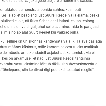
sikule tuleb elu varjukülgede üle järelemõtlemine kasuks.“
orraldatud demonstratsioonide suhtes, kus nõuti
Kes leiab, et peab end just Suurel Reedel välja elama, peaks
ulised ei ole, nii ütles Schneider. Ühtlasi esitas teoloog
et oluline on vaid igal juhul selle saamine, mida te parajasti
a, mis hoiab alal Suurt Reedet kui vaikset püha.
kui selline on ühiskonnas kahtlemata vajalik. Ta avaldas aga
adust määrav küsimus, mille kaotamise eest tuleks avalikult
neider nõudis ametkondadelt asjakohast käitumist. „Ma ei
, kes on arvamusel, et nad just Suurel Reedel tantsima
varahu vastu eksimine lähtub riiklikult subventsioneeritud
 „Tähelepanu, siin kehtivad riigi poolt kehtestatud reeglid“.