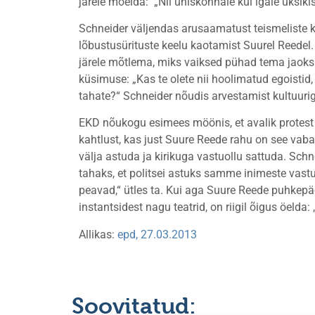
järele mõelda: „Nii ühiskonnale kui igale üksiki
Schneider väljendas arusaamatust teismeliste k
lõbustusürituste keelu kaotamist Suurel Reedel. 
järele mõtlema, miks vaiksed pühad tema jaoks ol
küsimuse: „Kas te olete nii hoolimatud egoistid, 
tahate?“ Schneider nõudis arvestamist kultuurig
EKD nõukogu esimees möönis, et avalik protest 
kahtlust, kas just Suure Reede rahu on see vab
välja astuda ja kirikuga vastuollu sattuda. Sch
tahaks, et politsei astuks samme inimeste vastu
peavad,“ ütles ta. Kui aga Suure Reede puhkepäe
instantsidest nagu teatrid, on riigil õigus öelda:
Allikas:
epd, 27.03.2013
Soovitatud: