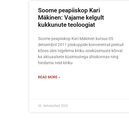
Soome peapiiskop Kari
Mäkinen: Vajame kelgult
kukkunute teoloogiat
Soome peapiiskop Kari Mäkinen kutsus 05.
detsembril 2011 piiskoppide konverentsil peetud
kõnes üles tegelema kiriku siseküsimuste kõrval
ka aktuaalsete küsimustega ühiskonnas ning
hindama neid kiriku
READ MORE »
16. detsember 2011