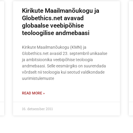
Kirikute Maailmanõukogu ja
Globethics.net avavad
globaalse veebipõhise
teoloogilise andmebaasi
Kirikute Maailmanõukogu (KMN) ja
Globethics.net avasid 23. septembril unikaalse
ja ambitsioonika veebipõhise teoloogia
andmebaasi. Selle eesmärgiks on suurendada
võrdselt nii teoloogia kui seotud valdkondade
uurimistulemuste
READ MORE »
16. detsember 2011