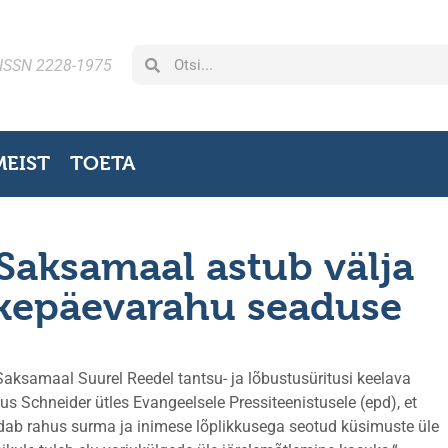
ISSN 2228-1975
MEIST
TOETA
Saksamaal astub välja
kepäevarahu seaduse
aksamaal Suurel Reedel tantsu- ja lõbustusüritusi keelava
 Schneider ütles Evangeelsele Pressiteenistusele (epd), et
ab rahus surma ja inimese lõplikkusega seotud küsimuste üle