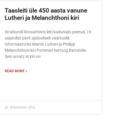
Taasleiti üle 450 aasta vanune
Lutheri ja Melanchthoni kiri
Stralsundi linnaarhiivis leiti kadunuks peetud, 16.
sajandist pärit ajalooliselt väärtuslik
reformaatorite Martin Lutheri ja Philipp
Melanchthoni kiri Pommeri hertsog Barnimile.
Seni arvati, et kiri on
READ MORE »
16. detsember 2011