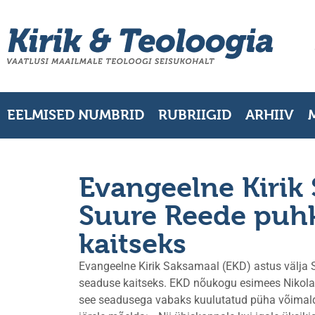
EELMISED NUMBRID
RUBRIIGID
ARHIIV
Evangeelne Kirik 
Suure Reede puh
kaitseks
Evangeelne Kirik Saksamaal (EKD) astus välja S
seaduse kaitseks. EKD nõukogu esimees Nikolaus
see seadusega vabaks kuulutatud püha võimald