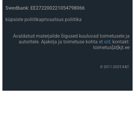
Swedbank: EE272200221054798066
küpsiste poliitika
privaatsus poliitika
Avaldatud materjalide õigused kuuluvad toimetusele ja
autoritele. Ajakirja ja toimetuse kohta vt
siit;
kontakt:
toimetus[ät]kjt.ee
© 2011-2025 K&T.