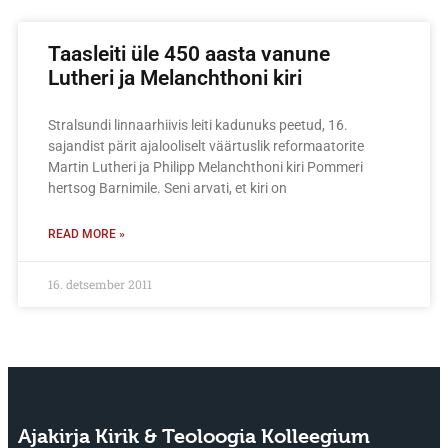
Taasleiti üle 450 aasta vanune
Lutheri ja Melanchthoni kiri
Stralsundi linnaarhiivis leiti kadunuks peetud, 16.
sajandist pärit ajalooliselt väärtuslik reformaatorite
Martin Lutheri ja Philipp Melanchthoni kiri Pommeri
hertsog Barnimile. Seni arvati, et kiri on
READ MORE »
16. detsember 2011
Ajakirja Kirik & Teoloogia Kolleegium