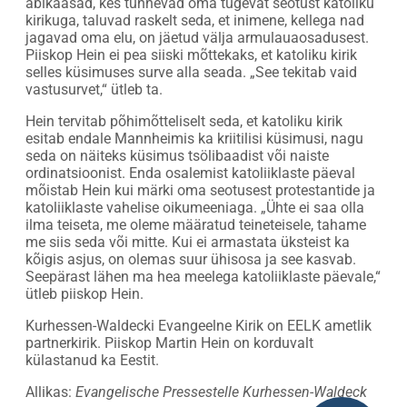
abikaasad, kes tunnevad oma tugevat seotust katoliku
kirikuga, taluvad raskelt seda, et inimene, kellega nad
jagavad oma elu, on jäetud välja armulauaosadusest.
Piiskop Hein ei pea siiski mõttekaks, et katoliku kirik
selles küsimuses surve alla seada. „See tekitab vaid
vastusurvet,“ ütleb ta.
Hein tervitab põhimõtteliselt seda, et katoliku kirik
esitab endale Mannheimis ka kriitilisi küsimusi, nagu
seda on näiteks küsimus tsölibaadist või naiste
ordinatsioonist. Enda osalemist katoliiklaste päeval
mõistab Hein kui märki oma seotusest protestantide ja
katoliiklaste vahelise oikumeeniaga. „Ühte ei saa olla
ilma teiseta, me oleme määratud teineteisele, tahame
me siis seda või mitte. Kui ei armastata üksteist ka
kõigis asjus, on olemas suur ühisosa ja see kasvab.
Seepärast lähen ma hea meelega katoliiklaste päevale,“
ütleb piiskop Hein.
Kurhessen-Waldecki Evangeelne Kirik on EELK ametlik
partnerkirik. Piiskop Martin Hein on korduvalt
külastanud ka Eestit.
Allikas:
Evangelische Pressestelle Kurhessen-Waldeck