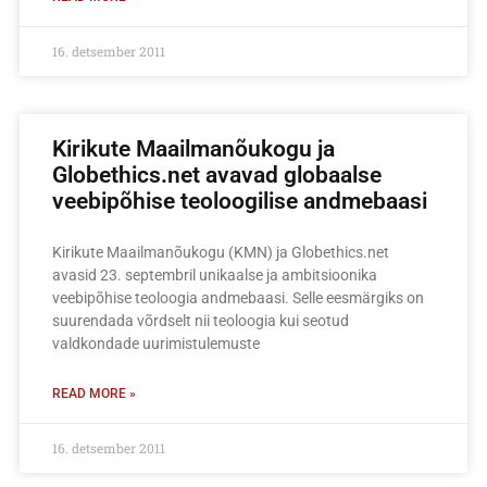
16. detsember 2011
Kirikute Maailmanõukogu ja
Globethics.net avavad globaalse
veebipõhise teoloogilise andmebaasi
Kirikute Maailmanõukogu (KMN) ja Globethics.net
avasid 23. septembril unikaalse ja ambitsioonika
veebipõhise teoloogia andmebaasi. Selle eesmärgiks on
suurendada võrdselt nii teoloogia kui seotud
valdkondade uurimistulemuste
READ MORE »
16. detsember 2011