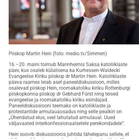
Piiskop Martin Hein (foto: medio.tv/Simmen)
16.–20. maini toimub Mannheimis Saksa katoliiklaste
päev, kus osaleb külalisena ka Kurhessen-Waldecki
Evangeelse Kiriku piiskop dr Martin Hein. Katoliiklaste
päeva raames leiab aset paneeldiskussioon, milles
osalevad piiskop Hein, roomakatoliku kiriku Rottenburgi
piiskopkonna piiskop dr Gebhard Fürst ning teised
evangeelse ja roomakatoliku kiriku esindajad.
Paneeldiskussiooni teemaks on katoliiklaste ja
protestantide armulauaosadus ning selle pealkiri on
„Ühendatud elus, veel lahutatud armulaual. Uued
väljavaated interkonfessionaalsetele perekondadele“.
Hein soovib diskussioonis juhtida tähelepanu sellele, et