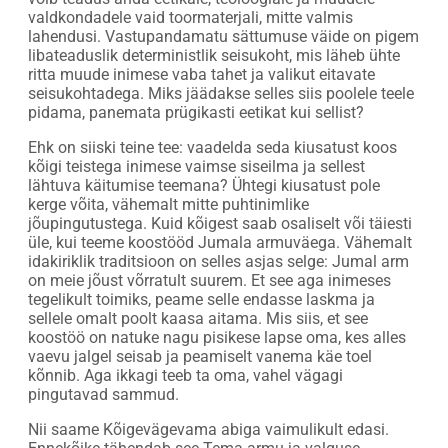
valdkondadele vaid toormaterjali, mitte valmis
lahendusi. Vastupandamatu sättumuse väide on pigem
libateaduslik deterministlik seisukoht, mis läheb ühte
ritta muude inimese vaba tahet ja valikut eitavate
seisukohtadega. Miks jäädakse selles siis poolele teele
pidama, panemata prügikasti eetikat kui sellist?
Ehk on siiski teine tee: vaadelda seda kiusatust koos
kõigi teistega inimese vaimse siseilma ja sellest
lähtuva käitumise teemana? Ühtegi kiusatust pole
kerge võita, vähemalt mitte puhtinimlike
jõupingutustega. Kuid kõigest saab osaliselt või täiesti
üle, kui teeme koostööd Jumala armuväega. Vähemalt
idakiriklik traditsioon on selles asjas selge: Jumal arm
on meie jõust võrratult suurem. Et see aga inimeses
tegelikult toimiks, peame selle endasse laskma ja
sellele omalt poolt kaasa aitama. Mis siis, et see
koostöö on natuke nagu pisikese lapse oma, kes alles
vaevu jalgel seisab ja peamiselt vanema käe toel
kõnnib. Aga ikkagi teeb ta oma, vahel vägagi
pingutavad sammud.
Nii saame Kõigevägevama abiga vaimulikult edasi.