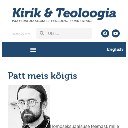
ISSN 2228-1975
English
Patt meis kõigis
Homoseksuaalsuse teemast, mille