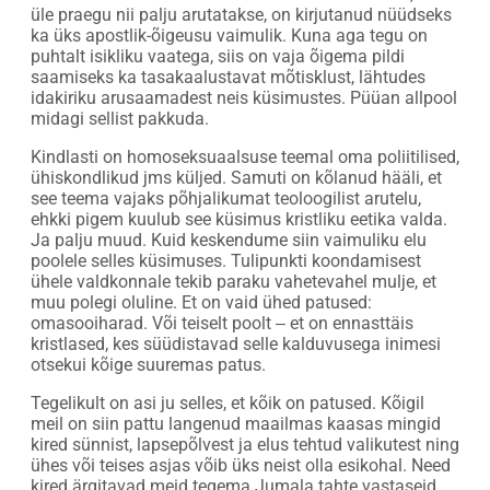
üle praegu nii palju arutatakse, on kirjutanud nüüdseks
ka üks apostlik-õigeusu vaimulik. Kuna aga tegu on
puhtalt isikliku vaatega, siis on vaja õigema pildi
saamiseks ka tasakaalustavat mõtisklust, lähtudes
idakiriku arusaamadest neis küsimustes. Püüan allpool
midagi sellist pakkuda.
Kindlasti on homoseksuaalsuse teemal oma poliitilised,
ühiskondlikud jms küljed. Samuti on kõlanud hääli, et
see teema vajaks põhjalikumat teoloogilist arutelu,
ehkki pigem kuulub see küsimus kristliku eetika valda.
Ja palju muud. Kuid keskendume siin vaimuliku elu
poolele selles küsimuses. Tulipunkti koondamisest
ühele valdkonnale tekib paraku vahetevahel mulje, et
muu polegi oluline. Et on vaid ühed patused:
omasooiharad. Või teiselt poolt ‒ et on ennasttäis
kristlased, kes süüdistavad selle kalduvusega inimesi
otsekui kõige suuremas patus.
Tegelikult on asi ju selles, et kõik on patused. Kõigil
meil on siin pattu langenud maailmas kaasas mingid
kired sünnist, lapsepõlvest ja elus tehtud valikutest ning
ühes või teises asjas võib üks neist olla esikohal. Need
kired ärgitavad meid tegema Jumala tahte vastaseid