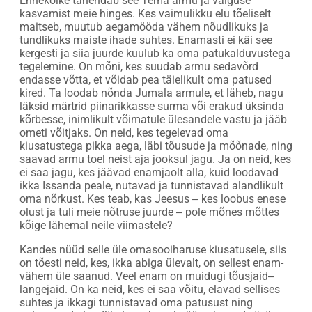
Ennekõike tähendab see Tema armu ja valguse
kasvamist meie hinges. Kes vaimulikku elu tõeliselt
maitseb, muutub aegamööda vähem nõudlikuks ja
tundlikuks maiste ihade suhtes. Enamasti ei käi see
kergesti ja siia juurde kuulub ka oma patukalduvustega
tegelemine. On mõni, kes suudab armu sedavõrd
endasse võtta, et võidab pea täielikult oma patused
kired. Ta loodab nõnda Jumala armule, et läheb, nagu
läksid märtrid piinarikkasse surma või erakud üksinda
kõrbesse, inimlikult võimatule ülesandele vastu ja jääb
ometi võitjaks. On neid, kes tegelevad oma
kiusatustega pikka aega, läbi tõusude ja mõõnade, ning
saavad armu toel neist aja jooksul jagu. Ja on neid, kes
ei saa jagu, kes jäävad enamjaolt alla, kuid loodavad
ikka Issanda peale, nutavad ja tunnistavad alandlikult
oma nõrkust. Kes teab, kas Jeesus ‒ kes loobus enese
olust ja tuli meie nõtruse juurde ‒ pole mõnes mõttes
kõige lähemal neile viimastele?
Kandes nüüd selle üle omasooiharuse kiusatusele, siis
on tõesti neid, kes, ikka abiga ülevalt, on sellest enam-
vähem üle saanud. Veel enam on muidugi tõusjaid‒
langejaid. On ka neid, kes ei saa võitu, elavad sellises
suhtes ja ikkagi tunnistavad oma patusust ning