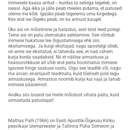
inimesele kaasa antud ‒ kuidas ta sellega tegeleb, on
iseasi. Aga ikka ja jälle peab meeles pidama, et patused
oleme me kõik. Igaüks peab tegelema oma kirgedega.
Kes end ise õigeks peab, on ka armust kaugel.
Üks asi on mõistmine ja halastus, sest teist teed polegi.
Teine asi on patu olematuks seletamine. See võrdub
inimese hukatuse tee õigustamisega ehk siis
eksitamisega. Ja kuigi eksitajad, nagu apostelgi ütleb,
on enne ise eksitatud, ei tähenda see, et nad vähem
kurja korda saadaksid. Nii et näilise armastuse ja
heasoovlikkuse all võib end peita hoolimatus inimese
igavese hinge saatuse vastu. Olgu see teadlik või, nagu
ma arvan, enamjaolt teadmatu, kuid tõeliselt pole tegu
armastusega. Armastus noomib kurja kui vaja ja tahab
inimese pääsemist.
Andku siis Issand ise meile mõistust vihata pattu, kuid
armastada patustajat!
Mattias Palli (1966) on Eesti Apostlik-Õigeusu Kiriku
peavikaar ülempreester ja Tallinna Püha Siimeoni ja