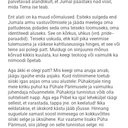
palvetavad alandlikult, et Jumal päästaks nad viisil,
mida Tema ise teab.
Ent alati on ka muud võimalused. Esiteks sulgeda end
Jumala armu vastuvõtmisele ja jääda meelega oma
pattudesse, pidades seda oma teiseks loomuseks, oma
identiteedi aluseks. See on kõrkus, uhkus (vrd.
pride
‒
paraadid). Teiseks uskuda, ehk küll pika veenmise
tulemusena ja väikese kahtluseussiga hinges, et see või
teine asi polegi patt. Muidugi on siinjuures mõnus
kõrvad kikkis kuulata, kui keegi teoloog või vaimulik ka
niimoodi õpetab.
Aga äkki ei olegi patt? Mis keegi oma aruga arvab,
jäägu igaühe enda asjaks. Kuid ristiinimene toetub
siiski igas asjas oma usu alustele: Pühakirjale ning
meie kiriku puhul ka Pühale Pärimusele ja vaimuliku
juhendaja nõuannetele. Pühakirja tunnistus võib olla
suhteliselt napp. Aga ega Piibel ka igal leheküljel räägi
sellest, et varastada, tappa jne. on keelatud! Ikka
eeldatakse, et ükskord kästu jääb jõusse. Hinnang
suguelule samast soost inimesega on kokkuvõttes
siiski selge ja üksühene. Kui vaatame lisaks Püha
Pärimust, siis jällegi on selle tunnistus selge: nii