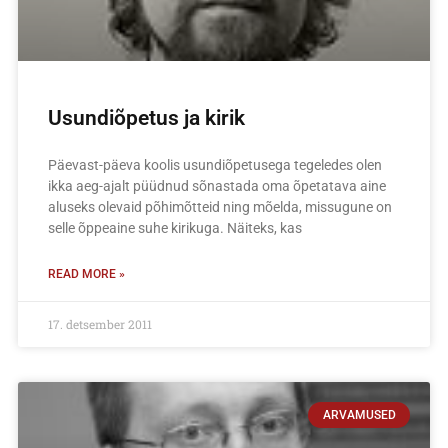
Usundiõpetus ja kirik
Päevast-päeva koolis usundiõpetusega tegeledes olen
ikka aeg-ajalt püüdnud sõnastada oma õpetatava aine
aluseks olevaid põhimõtteid ning mõelda, missugune on
selle õppeaine suhe kirikuga. Näiteks, kas
READ MORE »
17. detsember 2011
ARVAMUSED