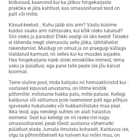
kirikuisad, kaanonid kui ka jätkuv hingekarjaste
praktika ei jäta kahtlust, kas omasooiharad teod on
patt või mitte.
Käsud-keelud… Kuhu jääb siis arm? Vastu küsime:
kuidas saaks arm nähtavaks, kui kõik oleks lubatud?
Siis oleks ju paradiis! Ehkki sealgi oli üks keeld! Teiseks
ei tähenda reegli olemasolu selle jäika, tähttähelist
rakendamist. Muidugi on olnud ja on praegugi küllaga
liialdatud karmust, nii selles kui ka muudes asjades.
Hea hingekarjane näeb siiski ennekõike inimest, tema
usku ja püüdlusi, ega pane talle peale üle jõu käivat
koormat.
Teine oluline pool, mida kahjuks nii homoaktivistid kui -
vastased kipuvad unustama, on lihtne kristlik
põhimõte: mõistame hukka patu, mitte patuse. Kellegi
kalduvus või sättumus pole iseenesest patt ega põhjus
igaveseks hukatuseks või hukkamõistuks maa peal.
Ikka teod, aga nendegi suhtes on alati halastus
esimene. Sest kui kellelgi on nii raske rist nagu
omasooiharatel, peab tõesti austama vähematki
püüdlust elada Jumala ilmutatu kohaselt. Kalduvus ise,
olgu ta põhimõtteliselt ka halvem kui mõni muu, on