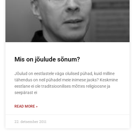
Mis on jõulude sõnum?
Jõulud on eestlastele väga olulised pühad, kuid milline
tähendus on neil pühadel meie inimese jaoks? Keskmine
eestlane ei ole traditsioonilises mõttes religioosne ja
seepärast ei
READ MORE »
22. detsember 2011