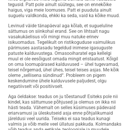
tegusid. Patt pole ainult süütegu, see on ennekõike
haigus, viga meie loomuses. Patt ei puuduta ainult
suguelu valdkonda, ehkki ka seda, vaid ka kõike muud.
Levinud väide tänapäeval aga kõlab, et sugueluline
sättumus on siinkohal erand. See on lihtsalt nagu
vasakukäelisus või mingi muu natuke erinev
isikuomadus. Tegelikult on ristikoguduse vaimulikus
pärimuses aastasadu tegeldud inimese igasuguste
patuste kalduvustega. Omasooiharatel ega kellelgi
muul ei ole eesõigust omada mingit eristaatust. Kõigil
on oma loomupärased kalduvused – ühel tugevamad,
teisel nõrgemad, ühel ühes, teisel teises asjas. Me kõik
oleme „sellisena sündinud“. Probleem on pigem
keskendumine ühele kalduvusele paljudest, olgu
negatiivselt või positiivselt.
Aga öeldakse: teadus on ju tõestanud! Esiteks pole nii
kindel, kas sättumuse põhjused ja olemus on ikka nii
hästi teada. Vähemalt on selles küsimuses pädevaid
eriarvamusi ja üleskutseid asja enne põhjalikumaid
järeldusi veel uurida. Teiseks ei saa teadus kunagi
valmis ja võib meile veel üllatusi pakkuda. Kolmandaks
võib teadus anda eetikale, teoloogiale ja muudele