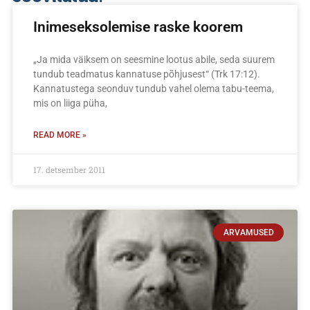
Inimeseksolemise raske koorem
„Ja mida väiksem on seesmine lootus abile, seda suurem
tundub teadmatus kannatuse põhjusest“ (Trk 17:12).
Kannatustega seonduv tundub vahel olema tabu-teema,
mis on liiga püha,
READ MORE »
17. detsember 2011
ARVAMUSED